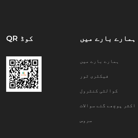
ہمارے بارے میں
QR کوڈ
ہمارے بارے میں
فیکٹری ٹور
کوالٹی کنٹرول
اکثر پوچھے گئے سوالات
سروس