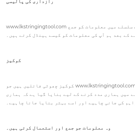
رازداری کی پالیسی
www.lkstringingtool.com پر جانے کے لیے آپ کا شکریہ۔ اگر آپ ہماری سروس کو استعمال کرنے کا انتخاب کرتے ہیں، تو آپ اس پالیسی کے سلسلے میں معلومات کو جمع
ے کے بعد ہم آپ کی معلومات کو کیسے ہینڈل کرتے ہیں۔
کوکیز
کوکیز چھوٹی فائلیں ہیں جو www.lkstringingtool.com کو براؤز کرتے وقت آپ کے کمپیوٹر کی ہارڈ ڈرائیو پر محفوظ کی جاتی ہیں۔ جو lkstringingtool.com پر
ے میں ہماری مدد کرنے کے لیے بنایا گیا ہے کہ ہماری
اہم کی جانی چاہیے اور اسے بہتر بنایا جانا چاہیے۔
وہ معلومات جو جمع اور استعمال کرتی ہیں۔