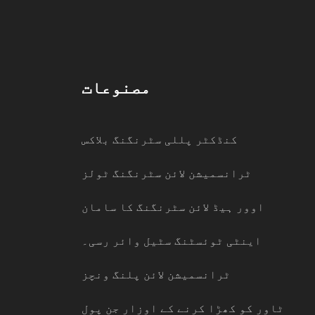
مصنوعات
کنڈکٹر پللی سٹرنگنگ بلاکس
ٹرانسمیشن لائن سٹرنگنگ ٹولز
اوور ہیڈ لائن سٹرنگنگ کا سامان
اینٹی ٹوئسٹنگ سٹیل وائر رسی۔
ٹرانسمیشن لائن پلنگ ونچز
ٹاور کو کھڑا کرنے کے اوزار جن پول