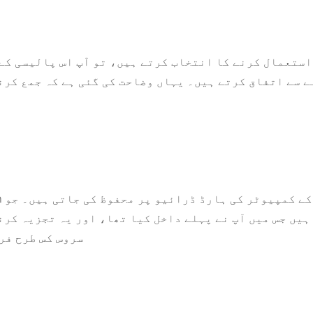
 سے اتفاق کرتے ہیں۔ یہاں وضاحت کی گئی ہے کہ جمع کرن
یں جس میں آپ نے پہلے داخل کیا تھا، اور یہ تجزیہ کرن
سروس کس طرح فر