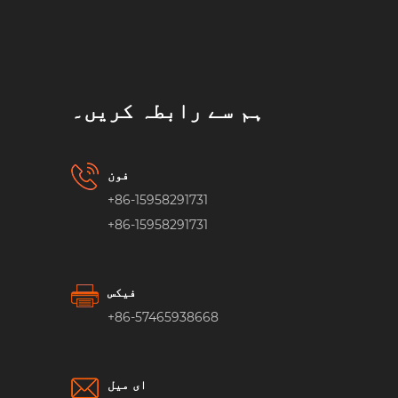
ہم سے رابطہ کریں۔
فون
+86-15958291731
+86-15958291731
فیکس
+86-57465938668
ای میل