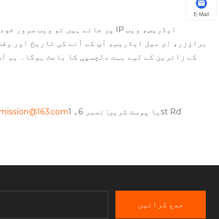
E-Mail
براؤزر، ای میل ایڈریس، آپ کے آنے کی تاریخ اور وقت
یا پوسٹ کریں: نمبر 6، 1st Rd
mission@163.com
جمع کرائیں