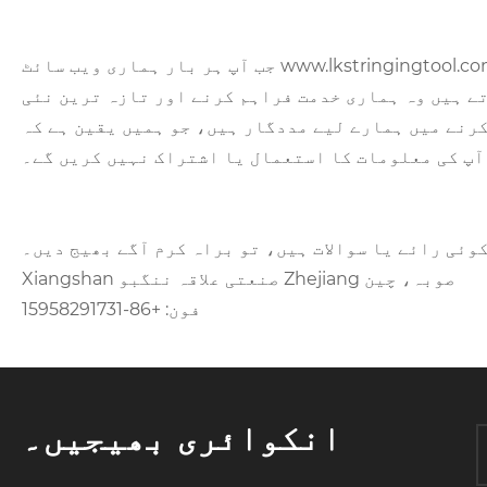
جب آپ ہر بار ہماری ویب سائٹ www.lkstringingtool.com پر جاتے ہیں تو ویب سرور خود بخود آپ کا ڈیٹا یاد رکھے گا، جس میں مثال کے طور پر IP ایڈریس، ویب
ے ہیں وہ ہماری خدمت فراہم کرنے اور تازہ ترین نئی
ار ہیں، جو ہمیں یقین ہے کہ lkstringingtool.com کے زائرین کے لیے بہت دلچسپی کا باعث ہوگا۔ ہم آپ کی رضامندی یا
 آپ کی معلومات کا استعمال یا اشتراک نہیں کریں گے۔
وئی رائے یا سوالات ہیں، تو براہ کرم آگے بھیج دیں۔
Xiangshan صنعتی علاقہ ننگبو Zhejiang صوبہ، چین
فون: +86-15958291731
انکوائری بھیجیں۔