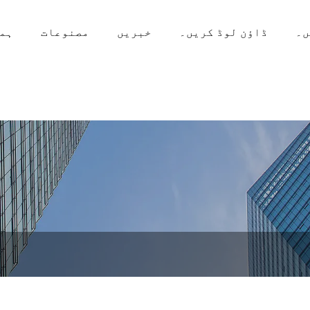
ں۔
ڈاؤن لوڈ کریں۔
خبریں
مصنوعات
ہما