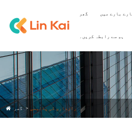
رے بارے میں
گھر
ہم سے رابطہ کریں۔
رازداری کی پالیسی
گھر