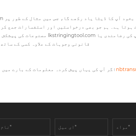
 ہوتا ہے۔ ہم جو بھی درخواستیں اور استفسارات جمع کرت
مصنوعات کی پیشکش کرنے میں ہمارے لیے مددگ
قانونی وجوہات کے علاوہ کسی کے ساتھ
nbtrans
اگر آپ کی یہاں پیش کردہ معلومات کے بارے میں ک