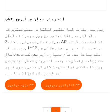
اندرونی معلق جالی جن قطب
چین میں بنایا گیا ننگبو لنگکائی مینوفیکچر کا
بلک انر سسپنڈڈ لیٹیس جن پول سبھی نئے اعلیٰ
معیار کے ایلومینیم الائے 2A12 کا استعمال کرتے
ہیں، نہ کہ LY 12 مواد۔ یہ اندرونی معلق جالی جن
قطب بناتا ہے۔ عام معیاری آپریشن کے تحت 5 سال
سے زیادہ زندگی کا وقت۔ اندرونی معطل لیٹیس جن
پول کا فنکشن ٹرانسمیشن لائن کی تعمیر میں ٹاور
اور کھمبے کو کھڑا کرنا ہے۔
انکوائری بھیجیں۔ >>
مزید دیکھیں >>
«
1
»