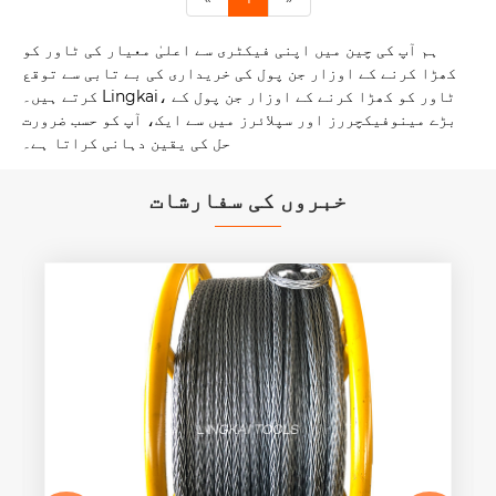
ہم آپ کی چین میں اپنی فیکٹری سے اعلیٰ معیار کی ٹاور کو
کھڑا کرنے کے اوزار جن پول کی خریداری کی بے تابی سے توقع
کرتے ہیں۔ Lingkai، ٹاور کو کھڑا کرنے کے اوزار جن پول کے
بڑے مینوفیکچررز اور سپلائرز میں سے ایک، آپ کو حسب ضرورت
حل کی یقین دہانی کراتا ہے۔
خبروں کی سفارشات