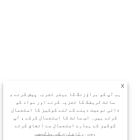
X
ہم آپ کو براؤزنگ کا بہتر تجربہ پیش کرنے ،
سائٹ ٹریفک کا تجزیہ کرنے اور مواد کو
ذاتی نوعیت دینے کے لئے کوکیز کا استعمال
کرتے ہیں۔ اس سائٹ کا استعمال کرکے ، آپ
کوکیز کے ہمارے استعمال سے اتفاق کرتے
ہیں۔
رازداری کی پالیسی