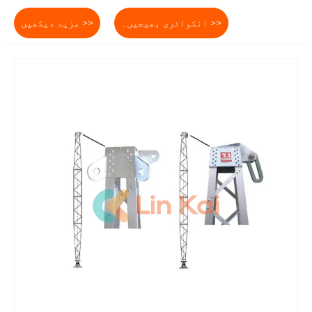
انکوائری بھیجیں۔ >>
مزید دیکھیں >>