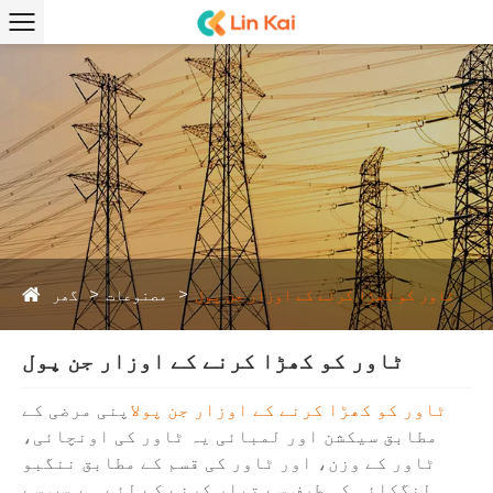
گھر
ٹاور کو کھڑا کرنے کے اوزار جن پول
مصنوعات
ٹاور کو کھڑا کرنے کے اوزار جن پول
ٹاور کو کھڑا کرنے کے اوزار جن پول
اپنی مرضی کے
مطابق سیکشن اور لمبائی یہ ٹاور کی اونچائی،
ٹاور کے وزن، اور ٹاور کی قسم کے مطابق ننگبو
لنگکائی کی طرف سے تیار کرنے کے لئے ہے. سب سے