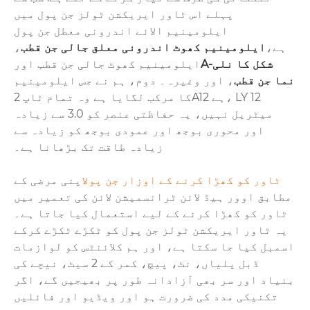
پہلے اس ٹاور ایریکشن ٹولز جن پول میں
ایلومینیم الائے اندرونی معطل جن پول
ہے،
ایلومینیم کھوٹ اندرونی معلق جالی جن قطب
،
A-شکل کا نلی
ایلومینیم کھوٹ جالی جن قطب اور
نما جن قطب
، اور وغیرہ۔ دوم، ہم نے جس ایلومینیم
کا مرکب لگایا ہے وہ تمام ٹاپ 2A12 ہے، LY 12
میٹریل نہیں، یہ حفاظتی عنصر کو 3.0 سے زیادہ
اور محوری بوجھ اور عمودی بوجھ کو زیادہ سے
زیادہ طاقت تک بڑھانا ہے۔
ٹاور کو کھڑا کرنے کے اوزار جن پول
اپنی مرضی کے
مطابق اوور ہیڈ لائن ٹرانسمیشن لائن کی تعمیر میں
ٹاور کو کھڑا کرنے کے لیے استعمال کیا جاتا ہے۔
یہ ٹاور ایریکشن ٹولز جن پول کو ٹکڑے ٹکڑے کرکے
اسمبل کیا جا سکتا ہے، اور ہم کلائنٹس کو لوازمات
ڈبل پلیاں، نٹ، پیچ، کمر کے 2 سیٹ، نیچے کی
بنیاد اور سر بھی آزادانہ طور پر بھیجیں گے، اگر
تکنیکی مدد کی ضرورت ہو اور ویڈیو اور فائلیں