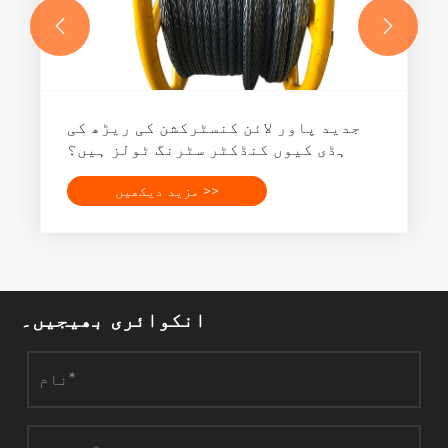


جدید پاور لائن کنسٹرکشن کی ریڑھ کی
ہڈی کیوں کنڈکٹر سٹرنگ ٹولز ہیں؟
مزید دیکھیں >>
انکوائری بھیجیں۔