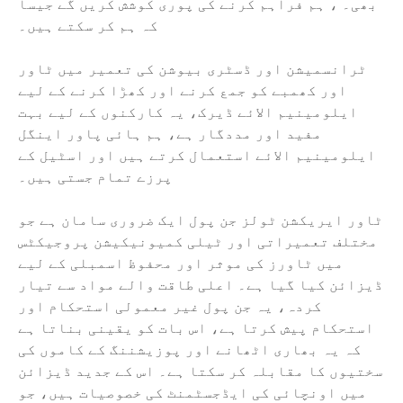
بھی۔ ، ہم فراہم کرنے کی پوری کوشش کریں گے جیسا
کہ ہم کر سکتے ہیں۔
ٹرانسمیشن اور ڈسٹری بیوشن کی تعمیر میں ٹاور
اور کھمبے کو جمع کرنے اور کھڑا کرنے کے لیے
ایلومینیم الائے ڈیرک، یہ کارکنوں کے لیے بہت
مفید اور مددگار ہے، ہم ہائی پاور اینگل
ایلومینیم الائے استعمال کرتے ہیں اور اسٹیل کے
پرزے تمام جستی ہیں۔
ٹاور ایریکشن ٹولز جن پول ایک ضروری سامان ہے جو
مختلف تعمیراتی اور ٹیلی کمیونیکیشن پروجیکٹس
میں ٹاورز کی موثر اور محفوظ اسمبلی کے لیے
ڈیزائن کیا گیا ہے۔ اعلی طاقت والے مواد سے تیار
کردہ، یہ جن پول غیر معمولی استحکام اور
استحکام پیش کرتا ہے، اس بات کو یقینی بناتا ہے
کہ یہ بھاری اٹھانے اور پوزیشننگ کے کاموں کی
سختیوں کا مقابلہ کر سکتا ہے۔ اس کے جدید ڈیزائن
میں اونچائی کی ایڈجسٹمنٹ کی خصوصیات ہیں، جو