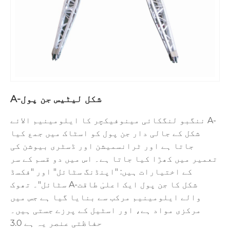
A-شکل لیٹیس جن پول
ننگبو لنگکائی مینوفیکچر کا ایلومینیم الائے A-
شکل کے جالی دار جن پول کو اسٹاک میں جمع کیا
جاتا ہے اور ٹرانسمیشن اور ڈسٹری بیوشن کی
تعمیر میں کھڑا کیا جاتا ہے۔ اس میں دو قسم کے سر
کے اختیارات ہیں: "اپنڈنگ سٹائل" اور "فکسڈ
سٹائل"۔ تھوک A-شکل کا جن پول ایک اعلیٰ طاقت
والے ایلومینیم مرکب سے بنایا گیا ہے جس میں
مرکزی مواد ہے، اور اسٹیل کے پرزے جستی ہیں۔
حفاظتی عنصر یہ ہے 3.0