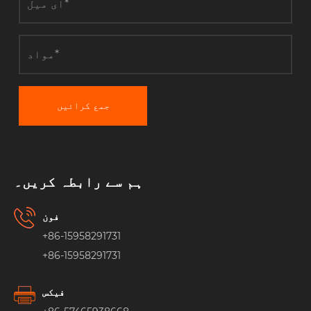
جمع کرائیں
ہم سے رابطہ کریں۔
فون
+86-15958291731
+86-15958291731
فیکس