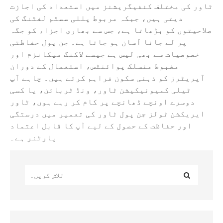
ٹاور کی مختلف کنفیگریشنز میں استعداد کی اجازت
دیتی ہیں، جبکہ مربوط پللی سسٹم لفٹنگ کی
صلاحیتوں کو بڑھاتا ہے، جس سے بھاری اجزاء کو جگہ
پر لے جانا آسان ہو جاتا ہے۔ جن پول حفاظتی
خصوصیات سے بھی لیس ہے جیسے لاکنگ میکانزم اور
مضبوط منسلک پوائنٹس، استعمال کے دوران
آپریٹرز کو ذہنی سکون فراہم کرتے ہیں۔ چاہے آپ
ٹیلی کمیونیکیشن ٹاور، ونڈ ٹربائن، یا کسی
دوسرے اونچے ڈھانچے پر کام کر رہے ہوں، ٹاور
ایریکشن ٹولز جن پول ٹاور کی تعمیر میں درستگی
اور حفاظت کے حصول کے لیے آپ کا قابل اعتماد
پارٹنر ہے۔