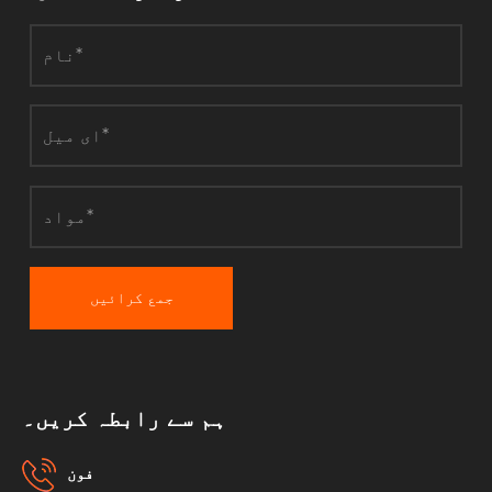
جمع کرائیں
ہم سے رابطہ کریں۔
فون