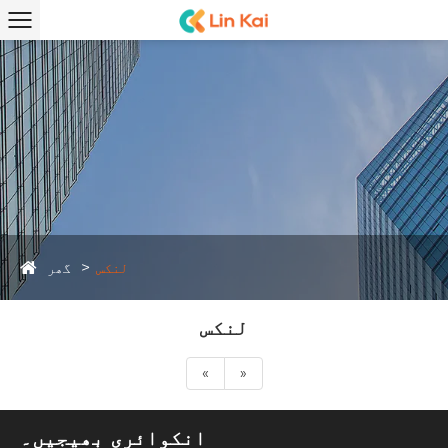
گھر
لنکس
لنکس
«
»
انکوائری بھیجیں۔