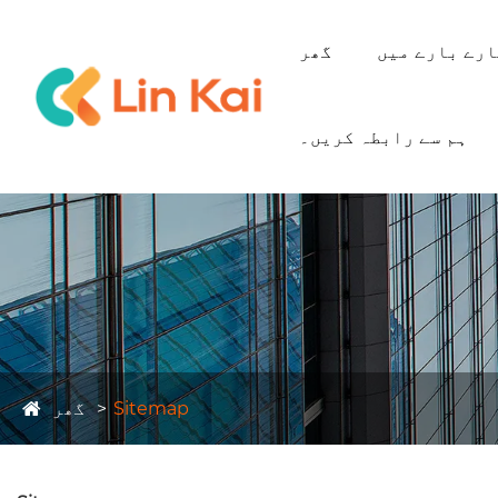
رے بارے میں
گھر
ہم سے رابطہ کریں۔
Sitemap
گھر