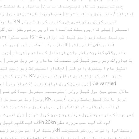
چھوٹے پہیوں کے تار کھینچنے کا سامان
|
ہائیڈرولک لفٹنگ جی
اسٹینڈز / سادہ ریل پے آف اسٹینڈ
|
حسب ضرورت الیکٹریکل کیبل پلنگ ٹولز سادہ ریل پے آ
ہائیڈر
اسمبلی
|
ٹیلی کام پروجیکٹ کے لیے ایف آر پی پرفوریشن انڈر گراؤنڈ کیبل ٹولز
پورٹیبل پیلے زیر زمین کیبل کے اوزار، 4 ~ 16 ملی میٹر
|
10mm فش ٹیپ فائبر گلاس وائر کیبل رننگ راڈ ڈکٹ فش ٹیپ150m
فائبر گلاس نالی راڈر
|
11 ملی میٹر لچکدار زیر زمین کیبل ٹولز ربڑ وہیل فائبر گلاس سانپ راڈ
فائبرگلاس کنڈیوٹ راڈر ہائی ٹینسائل کے ساتھ پائیدار
|
زرد 
80KN ہائیڈرولک زیر زمین کیبل کی تنصیب کا سامان وائر ریل ٹریلر
|
ہا
اسٹیل عام الیکٹرک وائر کٹر
|
لچکدار اسٹیئرنگ زیر زمین کیبل ٹولز، 5 ٹن ہائیڈرولک ک
مشین ، کم شور
Galvanzied
|
ISO سرٹیفکیٹ کے ساتھ 4-14mm زیر زمین کیبل ٹولز فائبر ڈکٹ راڈ پلر
|
اوور 
SH450J ماڈل جستی مین ہول کیبل رولر ایلومینیم میٹریل بینڈ کی قسم
|
رولر
|
ریڈ بی سیریز ان
ABS ٹرانسمیشن لائن سٹرنگنگ ٹولز، ہموار کیبل پلنگ ٹولز ڈکٹ
کھینچنے کے لیے ریڈ کیبل فیڈر زیر زمین کیبل ٹولز
|
ڈبل آفسیٹ ب
کے لیے گلوس کیبل پ
10kN ریٹیڈ لوڈ ایم سی زیر زم
زیر زمین برقی تنصیبات کے لیے 10kN MC نایلان کیبل پٹ ہیڈ رولر
|
ورسٹائل کیبل کھینچنے کے لیے ٹرپل ک