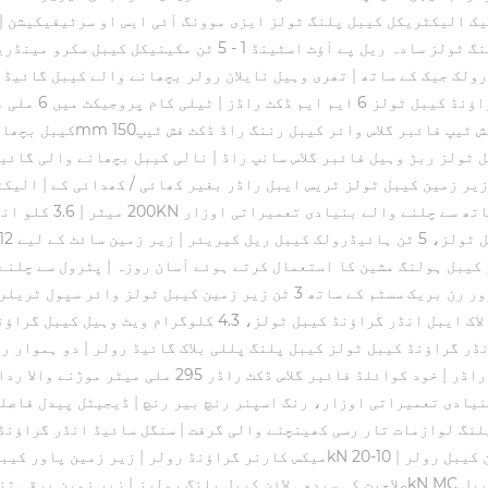
ک الیکٹریکل کیبل پلنگ ٹولز ایزی موونگ آئی ایس او سرٹیفیکیشن
|
ؤٹ اسٹینڈ 1 - 5 ٹن مکینیکل کیبل سکرو مینڈریل کے ساتھ
ولک جیک کے ساتھ
|
تھری وہیل نایلان رولر بچھانے والے کیبل گائیڈ 
 6 ایم ایم ڈکٹ راڈز
|
ٹیلی کام پروجیکٹ میں 6 ملی میٹر ٹریس ایبل کیبل ڈکٹ راڈر، کیبل بچھانے کے اوزار
کیبل بچھان
|
نالی کیبل بچھانے والی گائیڈ
زیر زمین کیبل ٹولز ٹریس ایبل راڈر بغیر کھائی / کھدائی کے
|
الیکٹ
تھ سے چلنے والے بنیادی تعمیراتی اوزار
200 میٹر
|
3.6 کلو انڈر گراؤنڈ کیبل ٹولز پورٹ ایبل رچیٹ کیبل کٹر کینچی کے لئے
یبل ریل کیریئر
|
زیر زمین سائٹ کے لیے 12 ٹن انڈر گراؤنڈ کیبل ٹولز کیبل پلنگ ٹریلر
 کیبل ہولنگ مشین کا استعمال کرتے ہوئے آسان روزہ
|
پٹرول سے چلنے 
رن بریک سسٹم کے ساتھ 3 ٹن زیر زمین کیبل ٹولز وائر سپول ٹریلر
لاک ایبل انڈر گراؤنڈ کیبل ٹولز، 4.3 کلوگرام ویٹ وہیل کیبل گرا
ڈر گراؤنڈ کیبل ٹولز کیبل پلنگ پللی بلاک گائیڈ رولر
|
دو ہموار رو
 راڈر
|
خود کوائلڈ فائبر گلاس ڈکٹ راڈر 295 ملی میٹر موڑنے والا رداس سپرے کوٹنگ
نیادی تعمیراتی اوزار، رنگ اسپنر رنچ بیر رنچ
|
ڈیجیٹل پیدل فاصلہ
لنگ لوازمات تار رسی کھینچنے والی گرفت
|
سنگل سائیڈ انڈر گراؤنڈ 
ین کیبل رولر
|
10-20kN ریٹیڈ لوڈ والی تاروں کو کھینچنے
120*200mm میکس کارنر گراؤنڈ رولر
|
زیر زمین پاور کیبل
یبل
10kN صلاحیت کی سیدھی لائن کیبل پلنگ رولرز
|