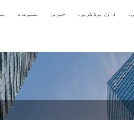
ں۔
ڈاؤن لوڈ کریں۔
خبریں
مصنوعات
ہما