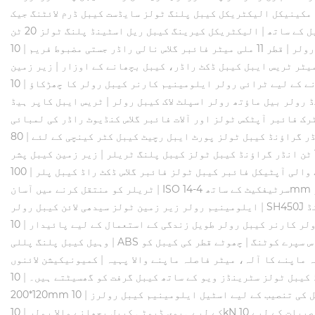
مکینیکل الیکٹریکل کیبل پلنگ ٹولز سایڈست کیبل ڈرم لائٹنگ جیک
|
الیکٹریکل کیرینگ کیبل ریل اسٹینڈ پلنگ ٹولز 20 ٹن
رولر
|
قطر 11 ملی میٹر فائبر گلاس نالی راڈر جستی مضبوط فریم
|
10 KN کارنر کیبل رولر تھری شیو کارنر گراؤنڈ رولر
|
زیر زمین
ے کے لیے ٹرائی رولر ایلومینیم کارنر کیبل رولر کا چھڑکاؤ
|
 رولر بیل ماؤتھ رولر اسپلٹ لاک کیبل رولر
|
ٹریس ایبل کاپر ہیڈ
رک فائبر آپٹکس ٹولز اور آلات فائبر گلاس کنڈیوٹ راڈر کی لمبائی
|
|
زیر زمین کیبل پشر
والی آپٹیکل فائبر کیبل ٹولز فائبر گلاس ڈکٹ راڈ کیبل پلر
|
100 KN گرین انڈر گراؤنڈ کیبل ٹولز، کیبل سپول
|
ٹریلر کو منتقل کرنے میں آسان
ؤنڈ
|
ایلومینیم رولر زیر زمین ٹولز سیدھی لائن کیبل رولر
لر کارنر کیبل رولر طویل زندگی کے استعمال کے لیے پائیدار
|
10KN ٹرپل نایلان کیبل پلنگ رولرس / تھری
|
چھوٹے قطر کی کیبل کو
|
وہیل کیبل پلنگ پللی
 ماپنے کا آلہ، میٹر فاصلہ ماپنے والا پہیہ
|
کمیونیکیشن لائنوں
کیبل ٹولز سٹرینڈز ویو کے ساتھ کیبل گرفت کو گھسیٹتے ہیں۔
|
10kn 20kn لوڈ کے لیے حسب ضرورت قطر
 کی تنصیب کے لیے اسٹیل ایلومینیم کیبل رولرز
|
کے لیے ہیوی ڈیوٹی کیبل بچھانے والا رولر
|