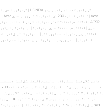
HONDA گیس انجن کے ساتھ ہائی پریشر
|
گیسولین انجن ہائ
Acsr
|
Acsr کنڈکٹر کے لیے 200 ٹن ہائیڈرولک کمپریسر مشین
|
a
ACSR
|
ACSR کنڈکٹر جوائنٹنگ کے لیے موٹرائزڈ پمپ کے ساتھ ہائیڈ
خودکار ہائیڈرولک موصل Crimping مشین
|
کنڈکٹر جوائنٹنگ مشین موٹرائزڈ
|
موٹرائزڈ ہائیڈرول
کنڈکٹر پریس مشین
|
شافٹ کیبل کٹر
|
ہائیڈرولک کیبل کٹر
|
اسپ
ہائیڈرولک Crimping کے اوزار
|
ہائی پریشر ہائیڈرولک پمپ اسٹیشن
|
مسدس کمپری
300M 10 قطر کے بنیادی تعمیراتی اوزار FRP فائبر گلاس کیبل پلنگ راڈر
|
پولیٹین الیکٹریکل کیبل کھینچنے و
کی تہہ ربڑ کے پہیوں کے ساتھ
|
کیبل لیٹنگ پروجیکٹ کے لئے 200 میٹر فائبر گلاس الیکٹریکل کیبل کھینچنے والے ٹولز
کنڈکٹر / اسٹیل وائر رسی کے لئے SHL75D ہک گراؤنڈ بلاک کیبل پلنگ پللی
|
گرم ڈپڈ جستی فائبر گلاس پش پل ر
غیر کنڈکٹیو
|
زرد ٹرانسمیشن لائن سٹرنگنگ ٹولز، 16 ملی میٹر 200 ایم فائبر گلاس ڈکٹ راڈر
کیبل پلنگ ٹولز 76 کلو گرام کنڈکس ڈکٹ راڈر
|
اسٹیل پلیٹ کے