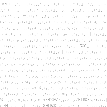
جستی ٹرپل کیبل پلنگ رولرز، ایلومینیم کیبل کارنر رولر
|
10KN
نا
 ٹرپل کارنر کیبل رولر تھری وہیل کیبل پلنگ رولرز
|
نلی نما اسٹیل 
 کے ساتھ بچھانا
|
بیل ماؤتھ ٹائپ کیبل پلنگ پللی لاک ایبل 4.9 کلو کیبل ریل گراؤنڈ رولر
فٹ بریک ہائیڈرولک کیبل ڈرم اسٹینڈ ٹراپیزائڈل ڈھانچے کے ساتھ آ
ہول وائر پلنگ رولرز، پٹ ہیڈ رولر کیبل پلنگ رولرز
|
اپنی مرضی کے 
یل ٹریلر
|
الیکٹریکل انجن بنیادی تعمیراتی اوزار کرالر کی قسم ک
ھانے کے لیے پٹرول انجن کے ساتھ الیکٹریکل کیبل کھینچنے والے ٹو
ذریعے الیکٹریکل کیبل کو کھینچنا
|
ہ
 الیکٹریکل کیبل پلنگ ٹولز
|
ٹرپل کارنر گراؤنڈ کیبل رولر ایلومینی
ی مرضی کے مطابق لمبائی الیکٹریکل کیبل پلنگ ٹولز کوبرا ڈکٹ راڈ
|
ایلومینیم کھوٹ سٹرنگنگ پللی برج ٹائپ سیدھی لائن کی
رنے کے لئے سیدھی لائن کیبل گھرنی پہیے کیبل رولر ٹرینچ رولر
|
اسٹ
کارنر کیبل رولر اسمبلی
|
بی سیریز کیبل اور رسی کے داخلی راستے پ
یل کیبل رولر کیبل رولر
|
نایلان وہیل کے ساتھ اسپلٹ لاک رولر گائیڈ
 لیے پٹ ہیڈ ٹیلی کام کیبل گائیڈ رولر 3 بلاک
|
کیبل بچھانے والی گ
|
جستی الیکٹریکل کیبل کھینچنے و
OPGW ٹرانسمیشن لائن ٹول 11-23mm OPGW رننگ بورڈ ZB1 ISO سرٹیفکیٹ
کلوگرام کیبل کھینچنے کا سامان،
ون وے وائر پلنگ رولرس / وی شکل والے کیبل پلنگ رولرز 10kN ریٹیڈ لوڈ
|
سٹ