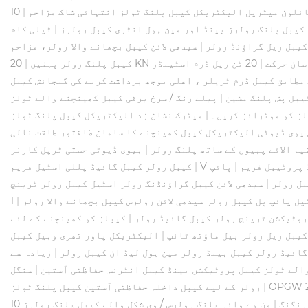
ئلون میٹریل الیکٹریکل کیبل پلنگ ٹولز انتہائی شاک مزاحم
|
کیبل پلنگ رولرز بینڈ اور مین ہول انٹری کیبل رولرز
|
ٹیلی کام SHJ کیبل پلنگ پللی، پٹ ہیڈ رولر ہیوی ڈیوٹی کیبل
|
سیدھی لائن کیبل بچھانے والا رولر، مزاحم
سان حرکت
|
20 ٹن ریل ڈرم اسٹینڈز
کیبل پلنگ رولر پہنیں
|
مطابق کیبل ڈرم ٹریلر ، اعلی بوجھ برداشت کرنے کی گنجائش کیبل
یبل پش پلنگ مشین
|
لز کو موٹرائز کریں۔
|
میٹرک نشان زد الیکٹریکل کیبل پلنگ ٹولز
یوی ڈیوٹی الیکٹریکل کیبل کھینچنے کا سامان طاقتور طاقت نالی
م الائے پہیوں کے ساتھ پلنگ رولر
|
ہیوی ڈیوٹی جستی ٹرپل کارنر
 پروٹیبل فریم
|
پائپ
|
کیبل رولر کیبل گائیڈ پللی اسٹیل فریم
بل رولر
|
سیدھی لائن کیبل گراؤنڈنگ رولر اسٹیل کیبل رولر ٹرینچ
یل پائپ پل کیبل رولر سیدھی لائن رولرس کیبل بچھانے والا رولر
|
1T ریٹیڈ لوڈ الیکٹریکل کیبل پلنگ ٹولز
روٹیکشن ٹرینچ رولر کیبل گائیڈ رولر
|
کیبلز کو کھینچنے کے لئے Sh80b بجلی کی کیبل کھینچنے والے ٹولز بیلموت
 کیبل ریل رولر بیل ماؤتھ ٹائپ
|
الیکٹریکل پاور تھری وہیل کیبل
ائیڈ رولر کیبل بینڈ رولر مین ہول لیڈ ان کیبل رولر
|
زیادہ سے
الے ٹولز کیبل پروٹیکشن بینڈ کیبل انٹرنس حفاظتی آستین
|
سنگل
|
رولر کے لیے کیبل داخلہ حفاظتی آستین کیبل پلنگ ٹولز
رنگنگ
|