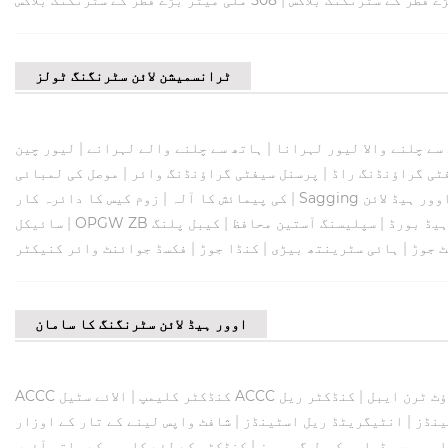
ٹرانسمیشن لائن سٹرنگنگ ٹولز
سے چلنے والا لیور لہرانا
|
ہاتھ سے چلنے والے لہرانے
|
ٹی گراؤنڈنگ راڈ
|
پرسنل سیفٹی گراؤنڈنگ وائر
|
موصل کی لمبائی
وور ہیڈ لائن
|
کی پیمائش کا آلہ
|
زوم کیس کا دائرہ کار
ہیڈ بورڈ
|
سپلیسنگ آستین محافظ
|
کیبل پلنگ
|
سائیکل
ٹ جوڑ
|
ہائی سٹرینتھ بیڑی
|
کنڈا جوڑ
|
فکسڈ جوائنٹ وائر کنیکٹر
اوور ہیڈ لائن سٹرنگنگ کا سامان
ؤٹ ٹرن ایبل
|
کنڈکٹر ریل
ACCC کنڈکٹر کلیمپ
|
ینڈز
|
انٹیگریٹڈ ریل اسٹینڈز
|
شافٹ واپس لینے کے تار کے اوزار
او پی جی ڈبلیو کیبل گریپرز
|
کنڈکٹر کے لئے کلیمپ کے ساتھ آئیں