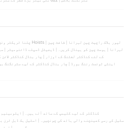
لیور بلاک راچیٹ چین لہرانا
|
شافٹ چین
|
لیور چین Hoists
چلنا ٹریکٹر ونچ
لہرانا
|
ہوسٹ چین کو ہینڈل کریں۔
|
ڈیجیٹل ڈسپلے ڈائنومیٹر
|
سی
Sagging کے لئے کنڈکٹر لفٹنگ کے اوزار
|
چار بنڈل کنڈکٹر لائن 
OPGW ZB اینٹی ٹوئسٹ رننگ بورڈ
|
چار بنڈل کنڈکٹر کے لیے سٹرنگنگ بو
الائے سٹیل ACCC کنڈکٹر کے لیے کلیمپ کے ساتھ آتے ہیں۔
|
ایلومینیم ک
Tirfor سٹیل کی رسی کھینچنے والی ہاتھ کی چونچیں۔
|
اسٹیل ہک ڈبل ٹرن ب
گریپرس
|
ارتھ 