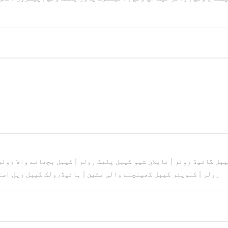
یبل گائیڈ رولر
|
نایلان شیو کیبل پلنگ رولر
|
کیبل بچھانے والا رولر
رولر
|
کنویئر کیبل کھینچنے والی مشین
|
ہائیڈرولک کیبل ریل اسٹ