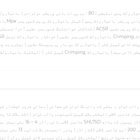
یڈرولک پمپ اسٹیشن
|
80 ایم پی اے ہائی پریشر موٹرائزڈ ہائیڈرولک پمپ اسٹیشن
80Mp ہائی پریشر ہائیڈرولک پمپ
|
کیبل ہائیڈرولک پریس کمپریسر
ہائ
رولک پریس مشین
|
کنڈکٹر جوائنٹنگ کمپریسر مشین
|
ٹرانسمیشن 
ک
جوائنٹنگ ACSR ہائیڈرولک کمپریسر مشین
|
لٹ ٹائپ کیبل کٹر
|
ہائیڈرولک بس بار پروسیسنگ مشین
|
بیٹری سے چل
شن ڈائی سیٹ
|
ہائیڈرولک
کیبل کٹر
|
الیکٹرک ہائیڈرولک 
الے ٹولز ، بجلی کے وائرنگ ٹولز کی صفائی
|
دھاتی فریم لچکدار کیب
|
ڈکٹ بلاک کا پت
اڈز پہیوں کے ساتھ
فائبر گلاس نالی راڈر 4 ~ 16 ملی میٹر مستحکم / لے جانے کے لئے پائیدار
|
پاور انجینئرنگ کے لیے 13 ملی میٹر قطر ٹریس ایبل فائبر گلاس کیبل ڈکٹ راڈر
 ساتھ فلیٹ ٹرینچ الیکٹریکل کیبل رولر سیدھی لائن کیبل رولر
|
تیز