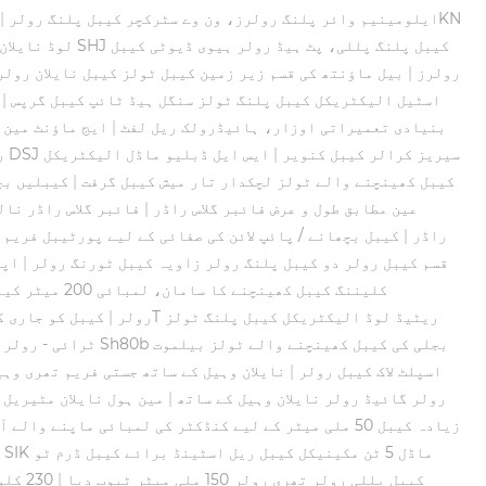
10KN ایلومینیم وائر پلنگ رولرز، ون وے سٹرکچر کیبل پلنگ رولر
|
لوڈ نایلان
رولرز
|
بیل ماؤنتھ کی قسم زیر زمین کیبل ٹولز کیبل نایلان رولر
20 KN اسٹیل الیکٹریکل کیبل پلنگ ٹولز سنگل ہیڈ ٹائپ کیبل گرپس
|
بنیادی تعمیراتی اوزار، ہائیڈرولک ریل لفٹ
|
ایج ماؤنٹ مین 
پیلے رنگ / سرخ برقی کیبل کھینچنے والے ٹولز DSJ سیریز کرالر کیبل کنویر
|
ایس ایل ڈبلیو ماڈل الیکٹریکل
ر
کیبل کھینچنے والے ٹولز لچکدار تار میش کیبل گرفت
|
کیبلیں بچ
عین مطابق طول و عرض فائبر گلاس راڈر
|
فائبر گلاس راڈر نالی کی لمبائی 300 ملی میٹر کے 
راڈر
|
کیبل بچھانے / پائپ لائن کی صفائی کے لیے پورٹیبل فریم
V قسم کیبل رولر دو کیبل پلنگ رولر زاویہ کیبل ٹورنگ رولر
|
اپن
کلیننگ کیبل کھینچنے کا سامان، لمبائی 200 میٹر کیبل ڈکٹ راڈر
رولر
|
کیبل کو جاری ک
ٹرائی - رولر 
اسپلٹ لاک کیبل رولر
|
نایلان وہیل کے ساتھ جستی فریم تھری وہ
رولر گائیڈ رولر نایلان وہیل کے ساتھ
|
مین ہول نایلان مٹیریل کے
زیادہ کیبل 50 ملی میٹر کے لیے کنڈکٹر کی لمبائی ماپنے والے آلے کیبل کی پیمائش کرنے والا میٹر
SIK ماڈل 5 ٹن مکینیکل کیبل ریل اسٹینڈ برائے کیبل ڈرم ٹو
|
سی سیریز SHL150C کیبل پللی رولر تھری رولر 150 ملی میٹر ٹیوب دیا
|
230 