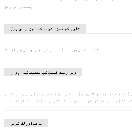
چلنے والی ونچ
ٹاور کو کھڑا کرنے کے اوزار جن پول
A-شکل لیٹیس جن پول
|
اندرونی معلق جالی جن قطب
زیر زمین کیبل کی تنصیب کے اوزار
|
کیبل کھینچنے والا رولر
|
سیدھی لائن کیبل رولر
|
زیر زمین کیبل
ینڈز
|
کیبل ریل ٹریلر
|
کیبل پروٹیکشن رولر
|
کیبل گراؤنڈ رولر
ہائیڈرولک ٹولز