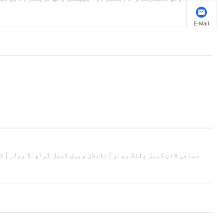
E-Mail
سیدھی لائن کیبل پلنگ رولر
|
نایلان وہیل کیبل گراؤنڈ رولر
|
ک