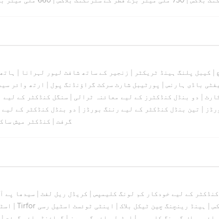
|
کیبل پلنگ ہینڈ ٹریکٹر
|
زنجیر کے ساتھ شافٹ لیور لہرانا
|
ہاتھ 
فٹی باڈی ہارنس
|
پورٹیبل شارٹ سرکٹ گراؤنڈنگ پول
|
ارتھ وائر سیف
کارٹ
|
دو بنڈل کنڈکٹرز کے لیے معائنہ ٹرالی
|
سنگل کنڈکٹر کے لیے ا
رڈز
|
تین بنڈل کنڈکٹر کے لیے رننگ بورڈز
|
دو بنڈل کنڈکٹر کے لیے 
گرفت
|
کنڈکٹر میش ساک
نڈکٹر کے لیے خودکار کم لونگ کلیمپس
|
کریڈل ریل لفٹ
|
سیدھا پے آ
کس
|
ہینڈ رینچنگ چین ٹیکل بلاک
|
اینٹی ٹوئسٹ اسٹیل رسی
|
اسٹ
وائر سیلف گرپنگ کلیمپس
|
اسٹیل وائر گریپرز
|
گراؤنڈ وائر گرفت
|