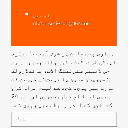
ای میل

nbtransmission@163.com
ہماری ویب سائٹ پر خوش آمدید! ہماری
اینٹی ٹوئسٹنگ سٹیل وائر رسی، او پی
جی ڈبلیو سٹرنگنگ آلات، ہائیڈرولک
کمپریشن مشین یا قیمت کی فہرست کے
بارے میں پوچھ گچھ کے لیے، براہ کرم
ہمیں اپنا ای میل بھیجیں اور ہم 24
گھنٹوں کے اندر رابطے میں رہیں گے۔