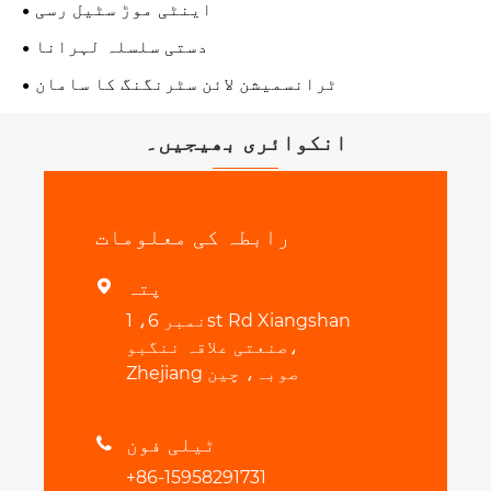
اینٹی موڑ سٹیل رسی
دستی سلسلہ لہرانا
ٹرانسمیشن لائن سٹرنگنگ کا سامان
انکوائری بھیجیں۔
رابطہ کی معلومات
پتہ

نمبر 6، 1st Rd Xiangshan
صنعتی علاقہ ننگبو،
Zhejiang صوبہ، چین
ٹیلی فون

+86-15958291731