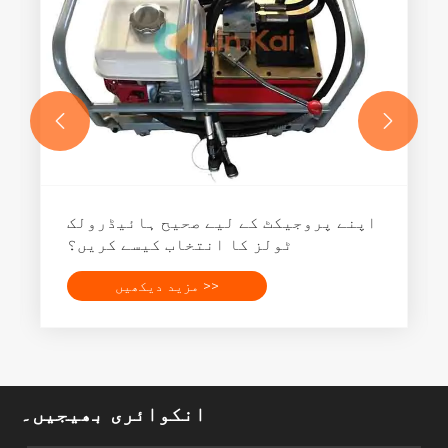


اپنے پروجیکٹ کے لیے صحیح ہائیڈرولک
ٹولز کا انتخاب کیسے کریں؟
مزید دیکھیں >>
انکوائری بھیجیں۔