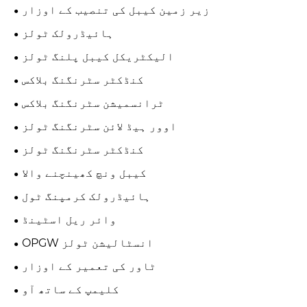
زیر زمین کیبل کی تنصیب کے اوزار
ہائیڈرولک ٹولز
الیکٹریکل کیبل پلنگ ٹولز
کنڈکٹر سٹرنگنگ بلاکس
ٹرانسمیشن سٹرنگنگ بلاکس
اوور ہیڈ لائن سٹرنگنگ ٹولز
کنڈکٹر سٹرنگنگ ٹولز
کیبل ونچ کھینچنے والا
ہائیڈرولک کرمپنگ ٹول
وائر ریل اسٹینڈ
OPGW انسٹالیشن ٹولز
ٹاور کی تعمیر کے اوزار
کلیمپ کے ساتھ آو