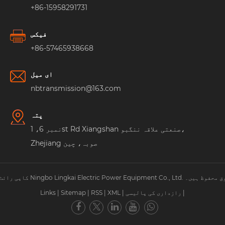
+86-15958291731
فیکس
+86-57465938668
ای میل
nbtransmission@163.com
پتہ
نمبر 6، 1st Rd Xiangshan صنعتی علاقہ ننگبو،
Zhejiang صوبہ، چین
Ningbo Lingkai Electric Power Eq. جملہ حقوق محفوظ ہیں۔
|
رازداری کی پالیسی
|
XML
|
RSS
|
Sitemap
|
Links