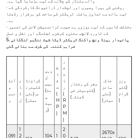
والے سلنڈر کو چلانے کے لیے بڑھایا گیا ہے۔
· روشنی کی ہیرا پھیری اور لچکدار ڈرائیونگ کارکردگی کے
لیے ہاتھ سے تعاون یافتہ ٹریکٹر کی ساخت کو برقرار رکھتا
ہے۔
· مختلف کاموں کے لیے موزوں ہے جیسے ٹرانسمیشن لائن کی تعمیر
کے ٹاور، لانچ، سختی، کرشن، لفٹنگ، اور نقل و حمل
5. پائیدار ہینڈ ونچ واکنگ ٹریکٹر ڈیٹا شیٹ ننگبو لنگکائی
فراہم کنندہ کی طرف سے بنائی گئی
ر
ف
ط
وہی
ت
ا
ل
وزن
خاکہ
ا
ق
گراؤنڈ
م
آئٹ
سفر کی رفتار
بیس
(کلو
سائز
ر
ت
کلیئرن
ا
م
(کلومیٹر فی
(مل
گرام
(ملی
(
(
س (ملی
ڈ
نمب
گھنٹہ)
ی
)
میٹر)
R
H
میٹر)
ل
ر
میٹ
P
P
ر)
)
M
)
1
2
2670x
091
2
104
1
0