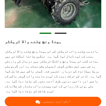
ہینڈ ونچ چلنے والا ٹریکٹر
ہاتھ سے چلنے والے ٹریکٹر کو اس ہینڈ ونچ چلنے والا ٹریکٹر
بننے کے لیے ڈھال لیا گیا ہے۔ ننگبو چائنا لنگکائی میں
بنائے گئے اس ہینڈ ونچ واکنگ ٹریکٹر میں دو سال کی وارنٹی
ہے جس میں تین سطحی گیئر ڈیسیلریشن سسٹم ہے اور گریویٹی
بریک میکانزم کو دوبارہ تعمیر شدہ گیئر باکس میں شامل کیا
گیا ہے۔ ٹائر کو حرکت دینے کے لیے، سامنے والے گیئر باکس کے
بائیں اور دائیں دونوں طرف آدھے محور کو بڑھا دیا گیا ہے۔
بٹی ہوئی کارروائی کے لیے پیسنے والے سلنڈر کو چلانے کے
لیے، شافٹ کو بڑھا دیا گیا ہے۔
انکوائری بھیجیں۔