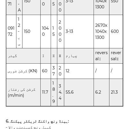
150
3-13
1040x
550
71
-
0
5
0
1300
A
0
1
2
2
2670x
091
104
1
0
-
150
3-13
1040x
600
72
0
5
0
1300
ب
0
ی
revers
rever
چہارم
Ⅲ
Ⅱ
Ⅰ
گیئر
alⅠ
salⅡ
3
2
/
/
12
60
کرشن فورس (KN)
7
0
1
3
8
کرشن کی رفتار
11.7
4.
55.6
6.2
21.3
(m/min)
.
4
9
6. ہینڈ ونچ واکنگ ٹریکٹر پیکنگ:
- کیبل ونچ کھینچنے والا