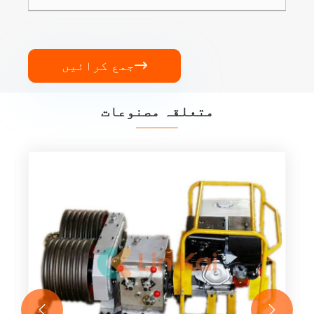
جمع کرائیں

متعلقہ مصنوعات

