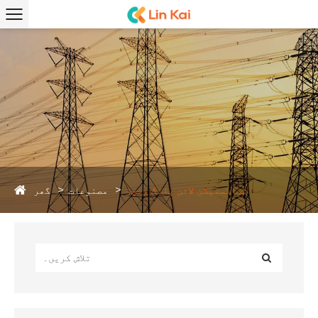
گھر
ٹرانسمیشن لائن پلنگ ونچز
مصنوعات