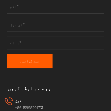
جمع کرائیں
ہم سے رابطہ کریں۔
فون
+86-15958291731