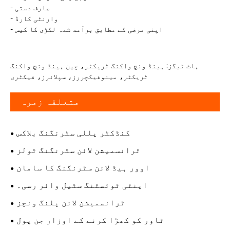
- صارف دستی
- وارنٹی کارڈ
- اپنی مرضی کے مطابق برآمد شدہ لکڑی کا کیس
ہاٹ ٹیگز: ہینڈ ونچ واکنگ ٹریکٹر، چین ہینڈ ونچ واکنگ
ٹریکٹر، مینوفیکچررز، سپلائرز، فیکٹری
متعلقہ زمرہ
کنڈکٹر پللی سٹرنگنگ بلاکس
ٹرانسمیشن لائن سٹرنگنگ ٹولز
اوور ہیڈ لائن سٹرنگنگ کا سامان
اینٹی ٹوئسٹنگ سٹیل وائر رسی۔
ٹرانسمیشن لائن پلنگ ونچز
ٹاور کو کھڑا کرنے کے اوزار جن پول