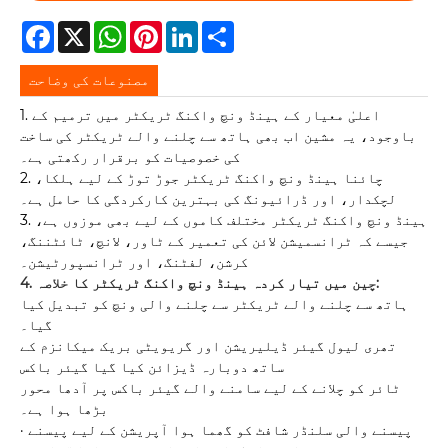
Facebook
X
WhatsApp
Pinterest
LinkedIn
Share
مصنوعات کی وضاحت
1. اعلیٰ معیار کے ہینڈ ونچ واکنگ ٹریکٹر میں ترمیم کے
باوجود، یہ مشین اب بھی ہاتھ سے چلنے والے ٹریکٹر کی ساخت
کی خصوصیات کو برقرار رکھتی ہے۔
2. چائنا ہینڈ ونچ واکنگ ٹریکٹر جوڑ توڑ کے لیے ہلکا،
لچکدار، اور ڈرائیونگ کی بہترین کارکردگی کا حامل ہے۔
3. ہینڈ ونچ واکنگ ٹریکٹر مختلف کاموں کے لیے بھی موزوں ہے،
جیسے کہ ٹرانسمیشن لائن کی تعمیر کے ٹاور، لانچ، ٹائٹننگ،
کرشن، لفٹنگ، اور ٹرانسپورٹیشن۔
4. چین میں تیار کردہ ہینڈ ونچ واکنگ ٹریکٹر کا خلاصہ:
ہاتھ سے چلنے والے ٹریکٹر سے چلنے والی ونچ کو تبدیل کیا
گیا۔
تھری لیول گیئر ڈیلیریشن اور گریویٹی بریک میکانزم کے
ساتھ دوبارہ ڈیزائن کیا گیا گیئر باکس
ٹائر کو چلانے کے لیے سامنے والے گیئر باکس پر آدھا محور
بڑھا ہوا ہے۔
· پیسنے والی سلنڈر شافٹ کو گھما ہوا آپریشن کے لیے پیسنے