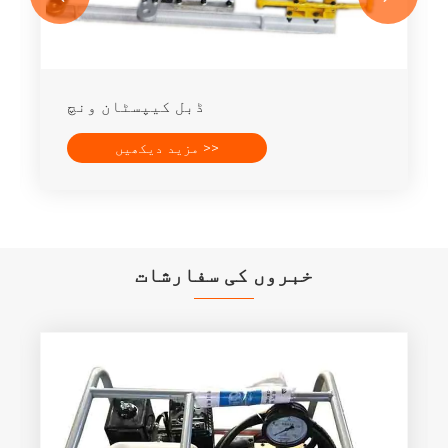
ڈبل کیپسٹان ونچ
مزید دیکھیں >>
خبروں کی سفارشات