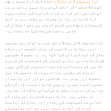
ٹرانسمیشن لائن پلنگ ونچز
، ڈبل ڈرم ہوسٹ ونچ،
کچھ کلائنٹس اگر انجن کی ضرورت نہیں ہے تو ہم سے
آپ کو بھی رقم فراہم کرنے کے لیے کہہ سکتے ہیں،
ڈرم کا سائز بڑا یا چھوٹا ہو سکتا ہے، یہ ڈبل
کیپسٹان ونچ کبھی کبھی ٹریلر پر بھی انسٹال کی
جاتی ہے جسے فروخت کیا جا سکتا ہے۔
ٹرانسمیشن لائن پلنگ ونچز ضروری ٹولز ہیں جنہیں
اوور ہیڈ پاور لائنوں کی موثر تنصیب اور دیکھ
بھال کے لیے ڈیزائن کیا گیا ہے۔ یہ مضبوط مشینیں
طویل فاصلے پر بھاری کیبلز کو کھینچنے کے ضروری
کاموں کو سنبھالنے کے لیے انجنیئر کی گئی ہیں،
اس بات کو یقینی بناتے ہوئے کہ تنصیب کا عمل
محفوظ اور موثر ہے۔ طاقتور موٹرز اور پائیدار
تعمیرات سے لیس یہ ونچیں قابل اعتماد کارکردگی
فراہم کرتے ہوئے سخت ماحولیاتی حالات کا مقابلہ
کر سکتی ہیں۔ صارف دوست کنٹرول آپریٹرز کو
آسانی سے کھینچنے کی رفتار اور تناؤ کو ایڈجسٹ
کرنے کی اجازت دیتے ہیں، جو اسے یوٹیلیٹی