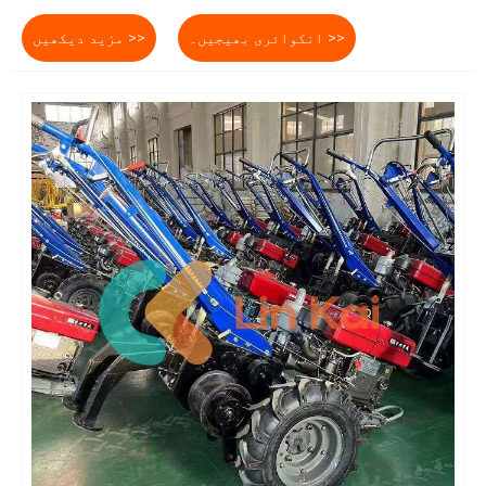
انکوائری بھیجیں۔ >>
مزید دیکھیں >>