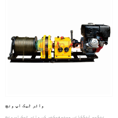
وائر ٹیک اپ ونچ
ننگبو لنگکائی مینوفیکچر کی وائر ٹیک اپ ونچ