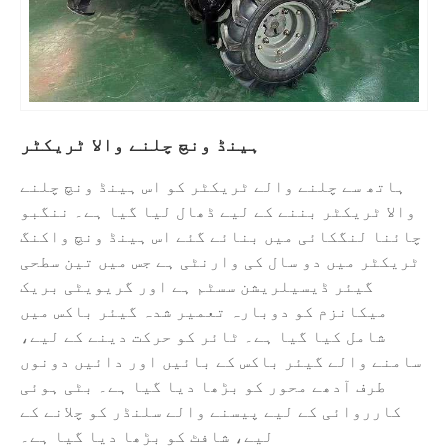
ہینڈ ونچ چلنے والا ٹریکٹر
ہاتھ سے چلنے والے ٹریکٹر کو اس ہینڈ ونچ چلنے
والا ٹریکٹر بننے کے لیے ڈھال لیا گیا ہے۔ ننگبو
چائنا لنگکائی میں بنائے گئے اس ہینڈ ونچ واکنگ
ٹریکٹر میں دو سال کی وارنٹی ہے جس میں تین سطحی
گیئر ڈیسیلریشن سسٹم ہے اور گریویٹی بریک
میکانزم کو دوبارہ تعمیر شدہ گیئر باکس میں
شامل کیا گیا ہے۔ ٹائر کو حرکت دینے کے لیے،
سامنے والے گیئر باکس کے بائیں اور دائیں دونوں
طرف آدھے محور کو بڑھا دیا گیا ہے۔ بٹی ہوئی
کارروائی کے لیے پیسنے والے سلنڈر کو چلانے کے
لیے، شافٹ کو بڑھا دیا گیا ہے۔