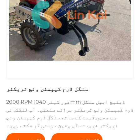
سنگل ڈرم کیپسٹن ونچ ٹریکٹر
2000 RPM فور گیئر 1040mm ڈیٹیچ ایبل سنگل
ڈرم کیپسٹن ونچ ٹریکٹر برائے صنعتی۔ آپ لنگکائی
سے صحیح قیمت کے ساتھ سنگل ڈرم کیپسٹن ونچ
ٹریکٹر خریدنے کی یقین دہانی کر سکتے ہیں۔