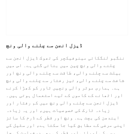
ڈیزل انجن سے چلنے والی ونچ
ننگبو لنگکائی مینوفیکچر کی تھوک ڈیزل انجن سے
چلنے والی ونچ چین میں بنائی گئی ہے۔ اس میں
بیلٹ سے چلنے والی، طاقت سے چلنے والی ونچ اور
شافٹ سے چلنے والی، تیز رفتار سے چلنے والی ونچ
ہے۔ ہماری موٹر والی ونچیں ٹاور کو کھڑا کرنے
اور اٹھانے کے کاموں کے لیے استعمال ہوتی ہیں۔
ڈیزل انجن سے چلنے والی ونچ میں کم رفتار اور
زیادہ ٹارک کی خصوصیات ہیں، اور یہ زیادہ
ایندھن کی بچت ہے۔ ونچ اور قطر کے ڈرم کا سائز
اپنی مرضی کے مطابق کیا جا سکتا ہے، اور سٹیل کی
رسی کی لمبائی اور قطر کی بھی درخواست کی جا