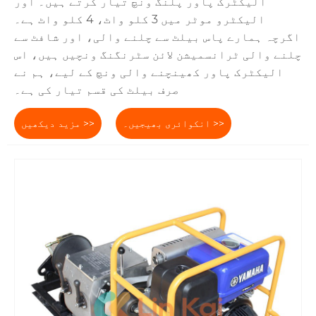
الیکٹرک پاور پلنگ ونچ تیار کرتے ہیں۔ اور
الیکٹرو موٹر میں 3 کلو واٹ، 4 کلو واٹ ہے۔
اگرچہ ہمارے پاس بیلٹ سے چلنے والی، اور شافٹ سے
چلنے والی ٹرانسمیشن لائن سٹرنگنگ ونچیں ہیں، اس
الیکٹرک پاور کھینچنے والی ونچ کے لیے، ہم نے
صرف بیلٹ کی قسم تیار کی ہے۔
انکوائری بھیجیں۔ >>
مزید دیکھیں >>