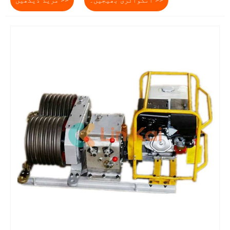
انکوائری بھیجیں۔ >>
مزید دیکھیں >>