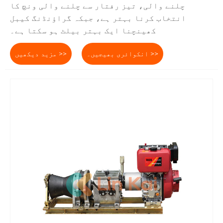
چلنے والی، تیز رفتار سے چلنے والی ونچ کا
انتخاب کرنا بہتر ہے، جبکہ گراؤنڈنگ کیبل
کھینچنا ایک بہتر بیلٹ ہو سکتا ہے۔
انکوائری بھیجیں۔ >>
مزید دیکھیں >>