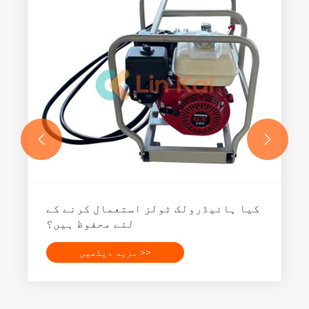


اپنے پروجیکٹ کے لیے صحیح ہائیڈرولک
ٹولز کا انتخاب کیسے کریں؟
مزید دیکھیں >>