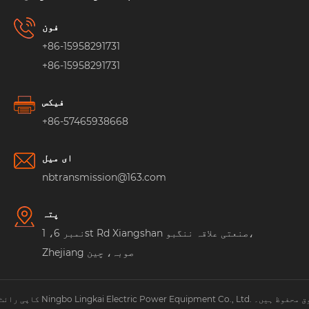
فون
+86-15958291731
+86-15958291731
فیکس
+86-57465938668
ای میل
nbtransmission@163.com
پتہ
نمبر 6، 1st Rd Xiangshan صنعتی علاقہ ننگبو،
Zhejiang صوبہ، چین
Ningbo Lingkai Electric Power Eq. جملہ حقوق محفوظ ہیں۔