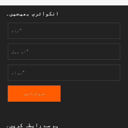
انکوائری بھیجیں۔
جمع کرائیں
ہم سے رابطہ کریں۔