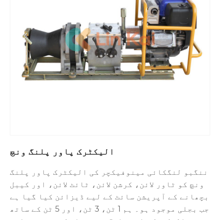
الیکٹرک پاور پلنگ ونچ
ننگبو لنگکائی مینوفیکچر کی الیکٹرک پاور پلنگ
ونچ کو ٹاور لائن، کرشن لائن، ٹائٹ لائن، اور کیبل
بچھانے کے آپریشن سائٹ کے لیے ڈیزائن کیا گیا ہے
جب بجلی موجود ہو۔ ہم 1 ٹن، 3 ٹن، اور 5 ٹن کے ساتھ