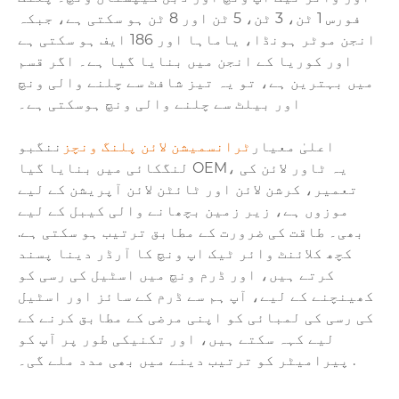
فورس 1 ٹن، 3 ٹن، 5 ٹن اور 8 ٹن ہو سکتی ہے، جبکہ
انجن موٹر ہونڈا، یاماہا اور 186 ایف ہو سکتی ہے
اور کوریا کے انجن میں بنایا گیا ہے۔ اگر قسم
میں بہترین ہے، تو یہ تیز شافٹ سے چلنے والی ونچ
اور بیلٹ سے چلنے والی ونچ ہوسکتی ہے۔
اعلیٰ معیار
ٹرانسمیشن لائن پلنگ ونچز
ننگبو
لنگکائی میں بنایا گیا OEM، یہ ٹاور لائن کی
تعمیر، کرشن لائن اور ٹائٹن لائن آپریشن کے لیے
موزوں ہے، زیر زمین بچھانے والی کیبل کے لیے
بھی۔ طاقت کی ضرورت کے مطابق ترتیب ہو سکتی ہے.
کچھ کلائنٹ وائر ٹیک اپ ونچ کا آرڈر دینا پسند
کرتے ہیں، اور ڈرم ونچ میں اسٹیل کی رسی کو
کھینچنے کے لیے، آپ ہم سے ڈرم کے سائز اور اسٹیل
کی رسی کی لمبائی کو اپنی مرضی کے مطابق کرنے کے
لیے کہہ سکتے ہیں، اور تکنیکی طور پر آپ کو
پیرامیٹر کو ترتیب دینے میں بھی مدد ملے گی۔ .