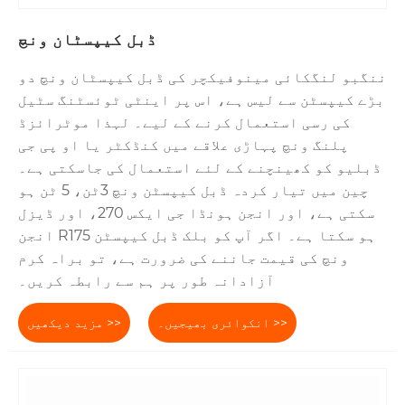
ڈبل کیپسٹان ونچ
ننگبو لنگکائی مینوفیکچر کی ڈبل کیپسٹان ونچ دو
بڑے کیپسٹن سے لیس ہے، اس پر اینٹی ٹوئسٹنگ سٹیل
کی رسی استعمال کرنے کے لیے۔ لہذا موٹرائزڈ
پلنگ ونچ پہاڑی علاقے میں کنڈکٹر یا او پی جی
ڈبلیو کو کھینچنے کے لئے استعمال کی جاسکتی ہے۔
چین میں تیار کردہ ڈبل کیپسٹن ونچ 3ٹن، 5 ٹن ہو
سکتی ہے، اور انجن ہونڈا جی ایکس 270، اور ڈیزل
انجن R175 ہو سکتا ہے۔ اگر آپ کو بلک ڈبل کیپسٹن
ونچ کی قیمت جاننے کی ضرورت ہے، تو براہ کرم
آزادانہ طور پر ہم سے رابطہ کریں۔
انکوائری بھیجیں۔ >>
مزید دیکھیں >>