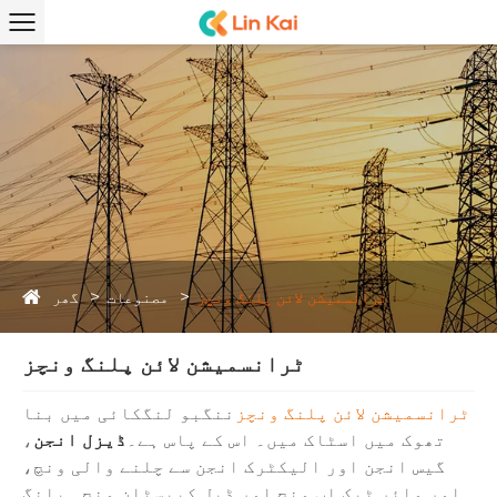
گھر
ٹرانسمیشن لائن پلنگ ونچز
مصنوعات
ٹرانسمیشن لائن پلنگ ونچز
ٹرانسمیشن لائن پلنگ ونچز
ننگبو لنگکائی میں بنا
تھوک میں اسٹاک میں۔ اس کے پاس ہے۔
ڈیزل انجن
،
گیس انجن اور الیکٹرک انجن سے چلنے والی ونچ،
اور وائر ٹیک اپ ونچ اور ڈبل کیپسٹان ونچ۔ پلنگ