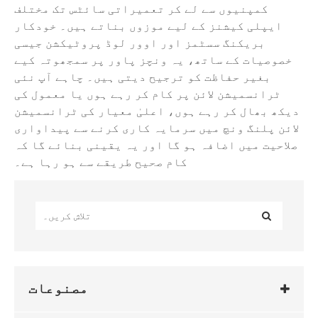
کمپنیوں سے لے کر تعمیراتی سائٹس تک مختلف
ایپلی کیشنز کے لیے موزوں بناتے ہیں۔ خودکار
بریکنگ سسٹمز اور اوور لوڈ پروٹیکشن جیسی
خصوصیات کے ساتھ، یہ ونچز پاور پر سمجھوتہ کیے
بغیر حفاظت کو ترجیح دیتی ہیں۔ چاہے آپ نئی
ٹرانسمیشن لائن پر کام کر رہے ہوں یا معمول کی
دیکھ بھال کر رہے ہوں، اعلیٰ معیار کی ٹرانسمیشن
لائن پلنگ ونچ میں سرمایہ کاری کرنے سے پیداواری
صلاحیت میں اضافہ ہو گا اور یہ یقینی بنائے گا کہ
کام صحیح طریقے سے ہو رہا ہے۔
مصنوعات