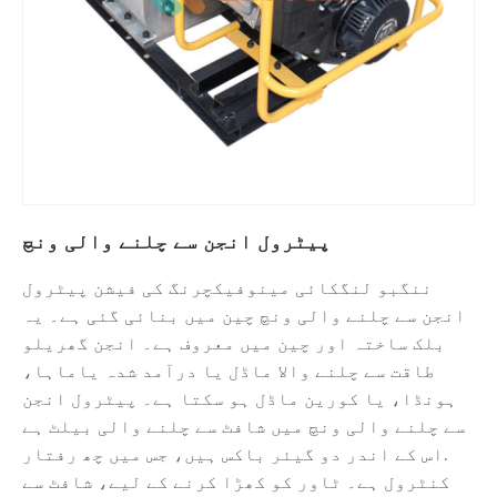
پیٹرول انجن سے چلنے والی ونچ
ننگبو لنگکائی مینوفیکچرنگ کی فیشن پیٹرول
انجن سے چلنے والی ونچ چین میں بنائی گئی ہے۔ یہ
بلک ساختہ اور چین میں معروف ہے۔ انجن گھریلو
طاقت سے چلنے والا ماڈل یا درآمد شدہ یاماہا،
ہونڈا، یا کورین ماڈل ہو سکتا ہے۔ پیٹرول انجن
سے چلنے والی ونچ میں شافٹ سے چلنے والی بیلٹ ہے
.اس کے اندر دو گیئر باکس ہیں، جس میں چھ رفتار
کنٹرول ہے۔ ٹاور کو کھڑا کرنے کے لیے، شافٹ سے