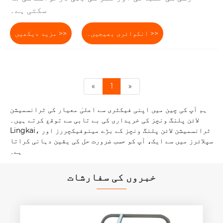
سکتی ہے۔
انکوائری بھیجیں۔ >>
مزید دیکھیں >>
«
1
»
ہم آپ کی چین میں اپنی فیکٹری سے اعلیٰ معیار کی ٹرانسمیشن
لائن پلنگ ونچز کی خریداری کی بے تابی سے توقع کرتے ہیں۔
Lingkai، ٹرانسمیشن لائن پلنگ ونچز کے بڑے مینوفیکچررز اور
سپلائرز میں سے ایک، آپ کو حسب ضرورت حل کی یقین دہانی کراتا
ہے۔
خبروں کی سفارشات