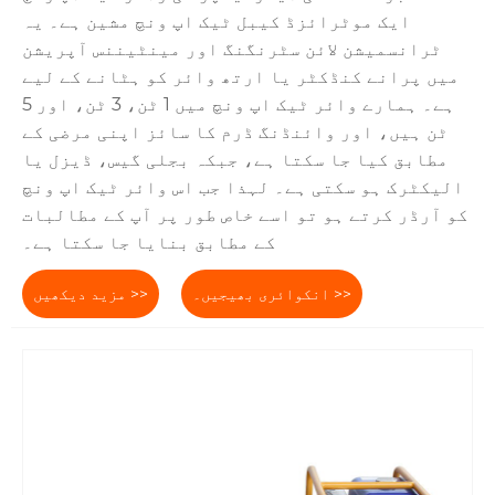
ایک موٹرائزڈ کیبل ٹیک اپ ونچ مشین ہے۔ یہ
ٹرانسمیشن لائن سٹرنگنگ اور مینٹیننس آپریشن
میں پرانے کنڈکٹر یا ارتھ وائر کو ہٹانے کے لیے
ہے۔ ہمارے وائر ٹیک اپ ونچ میں 1 ٹن، 3 ٹن، اور 5
ٹن ہیں، اور وائنڈنگ ڈرم کا سائز اپنی مرضی کے
مطابق کیا جا سکتا ہے، جبکہ بجلی گیس، ڈیزل یا
الیکٹرک ہو سکتی ہے۔ لہذا جب اس وائر ٹیک اپ ونچ
کو آرڈر کرتے ہو تو اسے خاص طور پر آپ کے مطالبات
کے مطابق بنایا جا سکتا ہے۔
انکوائری بھیجیں۔ >>
مزید دیکھیں >>