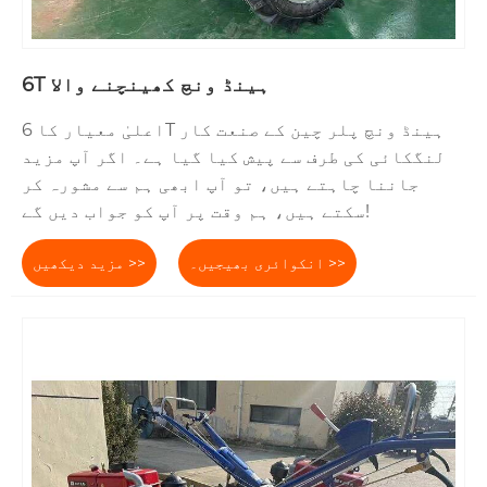
6T ہینڈ ونچ کھینچنے والا
اعلیٰ معیار کا 6T ہینڈ ونچ پلر چین کے صنعت کار
لنگکائی کی طرف سے پیش کیا گیا ہے۔ اگر آپ مزید
جاننا چاہتے ہیں، تو آپ ابھی ہم سے مشورہ کر
سکتے ہیں، ہم وقت پر آپ کو جواب دیں گے!
انکوائری بھیجیں۔ >>
مزید دیکھیں >>