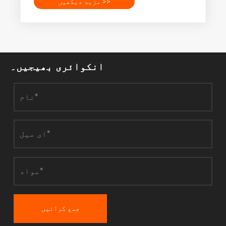
مزید دیکھیں >>
انکوائری بھیجیں۔
جمع کرائیں