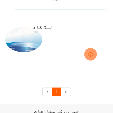
لنگ کائی

«
1
»
خبروں کی سفارشات