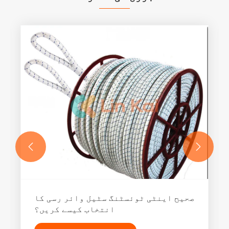


صحیح اینٹی ٹوئسٹنگ سٹیل وائر رسی کا
انتخاب کیسے کریں؟