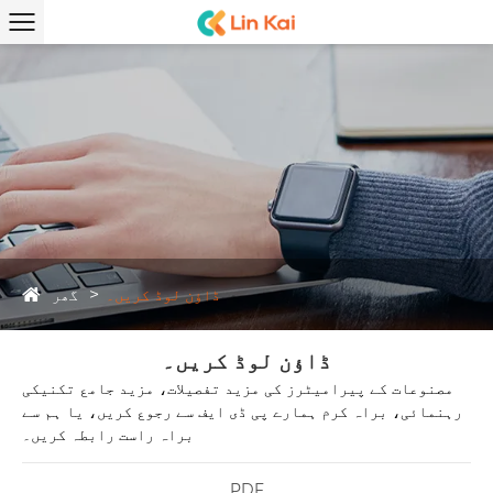
گھر
ڈاؤن لوڈ کریں۔
ڈاؤن لوڈ کریں۔
مصنوعات کے پیرامیٹرز کی مزید تفصیلات، مزید جامع تکنیکی
رہنمائی، براہ کرم ہمارے پی ڈی ایف سے رجوع کریں، یا ہم سے
براہ راست رابطہ کریں۔
PDF