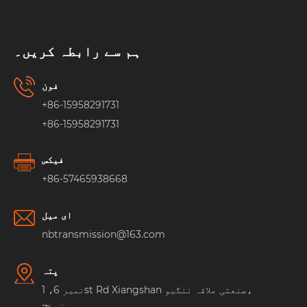
ہم سے رابطہ کریں۔
فون
+86-15958291731
+86-15958291731
فیکس
+86-57465938668
ای میل
nbtransmission@163.com
پتہ
نمبر 6، 1st Rd Xiangshan صنعتی علاقہ ننگبو،