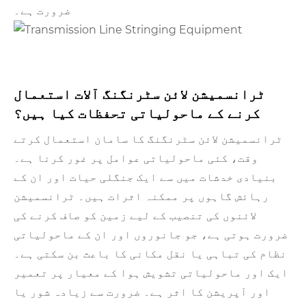
ضرورت ہے۔
ٹرانسمیشن لائن سٹرنگنگ آلات استعمال
کرنے کے ماحولیاتی تحفظات کیا ہیں؟
ٹرانسمیشن لائن سٹرنگنگ کا سامان استعمال کرتے
وقت، کئی ماحولیاتی عوامل پر غور کرنا ہے۔
بنیادی خدشات میں سے ایک جنگلی حیات اور ان کے
رہائش گاہوں پر ممکنہ اثرات ہیں۔ ٹرانسمیشن
لائنوں کی تنصیب کے لیے زمین کو صاف کرنے کی
ضرورت ہوتی ہے، جو جانوروں اور ان کے ماحولیاتی
نظام کی تباہی یا نقل مکانی کا باعث بن سکتی ہے۔
ایک اور ماحولیاتی تشویش ہوا کے معیار پر تعمیر
اور آپریشن کا اثر ہے۔ ضرورت سے زیادہ شور یا