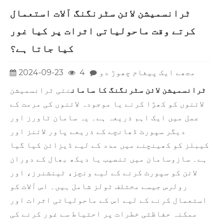
ٹرانسمیشن لائن سٹرنگنگ آلات استعمال
کرتے وقت ماحولیاتی اثرات پر کیا غور
کیا جاتا ہے؟
مجھے ایک پیغام چھوڑ دو
4
2024-09-23
ٹرانسمیشن لائن سٹرنگنگ کا سامان
نئی ٹرانسمیشن
لائنوں کو کھڑا کرنے یا موجودہ لائنوں کی مرمت کے
عمل میں ایک اہم ذریعہ ہے۔ یہ سامان ٹاورز اور
دیگر سپورٹ ڈھانچے کے ذریعے پاور لائنز اور
کیبلز کو کھینچنے میں مدد کے لیے ڈیزائن کیا گیا
ہے۔ سازوسامان میں تنصیب یا دیکھ بھال کے دوران
لائن کو سپورٹ کرنے کے لیے ونچز، ٹینشنرز، اور
رولرس جیسے مختلف ٹولز شامل ہیں۔ اس آلات کو
استعمال کرنے کے لیے اس کے ماحولیاتی اثرات اور
ممکنہ حفاظتی خطرات پر احتیاط سے غور کرنے کی