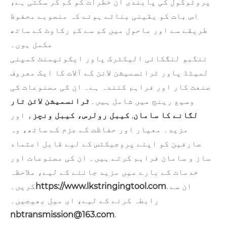
پروٹوکول کی پابندی ان خطرات کو کم کر سکتی ہے،
اس بات کو یقینی بناتے ہوئے کہ منصوبے محفوظ
طریقے سے اور ماحول میں کم سے کم رکاوٹ کے ساتھ
مکمل ہوں۔
ننگبو لنگکائی الیکٹرک پاور ایکوئپمنٹ کمپنی
لمیٹڈ پاور ٹرانسمیشن لائن کے آلات کا ایک معروف
صنعت کار اور فراہم کنندہ ہے۔ ان کی مصنوعات کی
وسیع رینج میں شامل ہیں۔
ٹرانسمیشن لائن تار
لگانے کا سامان
,
کیبل رولرس، کیبل ونچز
، اور
مزید۔ معیار اور حفاظت کے عزم کے ساتھ، وہ
صارفین کو اپنے پروجیکٹس کے لیے قابل اعتماد
ساز و سامان فراہم کرتے ہیں۔ ان کی مصنوعات اور
خدمات کے بارے میں مزید جاننے کے لیے، ملاحظہ
. ان سے
https://www.lkstringingtool.com
کریں۔
رابطہ کرنے کے لیے، ای میل بھیجیں۔
nbtransmission@163.com
.