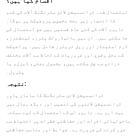
اقسام کیا ہیں؟
استعمال شدہ ٹرانسمیشن لائن سٹرنگنگ آلات کی قسم
کا انحصار زیر بحث مخصوص پروجیکٹ پر ہوگا۔
تاہم، آلات کی کئی عام قسمیں ہیں جو استعمال کی
جا سکتی ہیں۔ ان میں ہائیڈرولک پلرز، ٹینشنرز،
ڈرم اسٹینڈز اور ریل ٹریلرز شامل ہیں۔ پراجیکٹ
کے محل وقوع اور ضروریات کے لحاظ سے آلات مختلف
ذرائع سے چل سکتے ہیں، بشمول بجلی، ڈیزل، یا
پٹرول۔
نتیجہ:
ٹرانسمیشن لائن سٹرنگنگ کا سامان پاور
ٹرانسمیشن لائنوں کی تنصیب اور دیکھ بھال میں
بہت اہم ہے۔ تاہم، اس کے استعمال کے لیے ممکنہ
ماحولیاتی اثرات اور حفاظتی خطرات پر احتیاط سے
غور کرنے کی ضرورت ہے۔ ضوابط اور مناسب حفاظتی