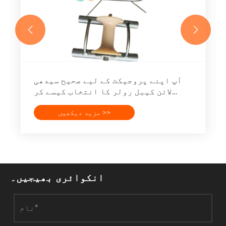


آپ اپنے پروجیکٹ کے لیے صحیح سیدھی
لائن کیبل رولر کا انتخاب کیسے کر
سکتے ہیں؟
مزید دیکھیں >>
انکوائری بھیجیں۔