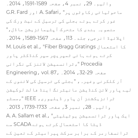
والیم۔ 29، نمبر 4، صفحہ 1589-1591، 2014۔
G.R. Fard اور A. Safari، "ماحولیاتی رکاوٹوں پر
غور کرتے ہوئے بجلی کی ترسیل کے نیٹ ورک کی
منصوبہ بندی کا متحرک آپٹیمائزیشن ماڈل،"
اپلائیڈ انرجی، جلد۔ 113، صفحہ 1567-1589، 2014۔
M. Louis et al.، "Fiber Bragg Gratings کا استعمال
کرتے ہوئے ہائی ٹمپریچر سپر کنڈکٹر پاور
ٹرانسمیشن لائنز کی نگرانی،" Procedia
Engineering، vol. 87، صفحہ 29-32، 2014۔
آر کلکرنی وغیرہ، "بجلی کی ترسیل کی لائنوں کے
لیے پاور لائن کنڈیشن مانیٹرنگ اینڈ فالٹ لوکیشن
سسٹم،" IEEE ٹرانزیکشنز آن پاور ڈیلیوری،
والیم۔ 28، نمبر 3، صفحہ 1733-1739، 2013۔
A. A. Sallam et al.، "ایک پاور ٹرانسمیشن یوٹیلیٹی
سے SCADA ڈیٹا کا استعمال کرتے ہوئے
ٹرانسفارمر کے برابر سرکٹ پیرامیٹر کے تعین کے