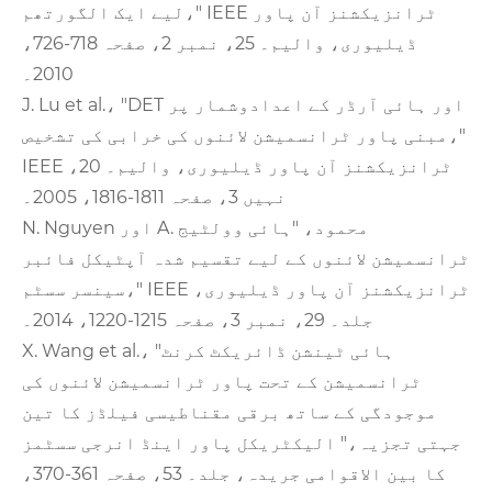
لیے ایک الگورتھم،" IEEE ٹرانزیکشنز آن پاور
ڈیلیوری، والیم۔ 25، نمبر 2، صفحہ 718-726،
2010۔
J. Lu et al.، "DET اور ہائی آرڈر کے اعدادوشمار پر
مبنی پاور ٹرانسمیشن لائنوں کی خرابی کی تشخیص،"
IEEE ٹرانزیکشنز آن پاور ڈیلیوری، والیم۔ 20،
نہیں 3، صفحہ 1811-1816، 2005۔
N. Nguyen اور A. محمود، "ہائی وولٹیج
ٹرانسمیشن لائنوں کے لیے تقسیم شدہ آپٹیکل فائبر
سینسر سسٹم،" IEEE ٹرانزیکشنز آن پاور ڈیلیوری،
جلد۔ 29، نمبر 3، صفحہ 1215-1220، 2014۔
X. Wang et al.، "ہائی ٹینشن ڈائریکٹ کرنٹ
ٹرانسمیشن کے تحت پاور ٹرانسمیشن لائنوں کی
موجودگی کے ساتھ برقی مقناطیسی فیلڈز کا تین
جہتی تجزیہ،" الیکٹریکل پاور اینڈ انرجی سسٹمز
کا بین الاقوامی جریدہ، جلد۔ 53، صفحہ 361-370،