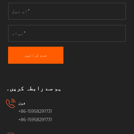
جمع کرائیں
ہم سے رابطہ کریں۔
فون
+86-15958291731
+86-15958291731