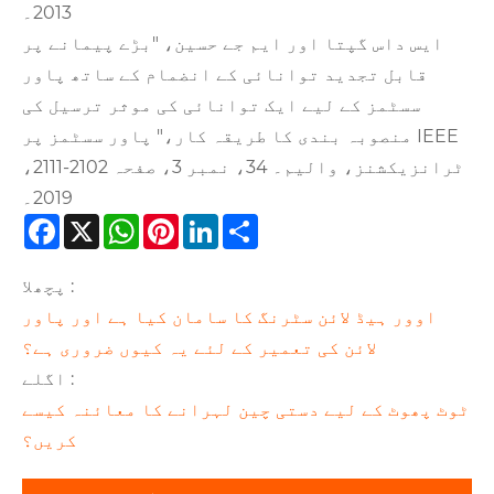
2013۔
ایس داس گپتا اور ایم جے حسین، "بڑے پیمانے پر
قابل تجدید توانائی کے انضمام کے ساتھ پاور
سسٹمز کے لیے ایک توانائی کی موثر ترسیل کی
منصوبہ بندی کا طریقہ کار،" پاور سسٹمز پر IEEE
ٹرانزیکشنز، والیم۔ 34، نمبر 3، صفحہ 2102-2111،
2019۔
Facebook
X
WhatsApp
Pinterest
LinkedIn
Share
پچھلا :
اوور ہیڈ لائن سٹرنگ کا سامان کیا ہے اور پاور
لائن کی تعمیر کے لئے یہ کیوں ضروری ہے؟
اگلے :
ٹوٹ پھوٹ کے لیے دستی چین لہرانے کا معائنہ کیسے
کریں؟