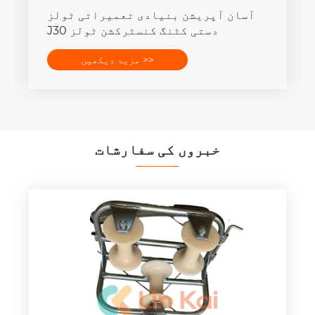
آسان آپریشن بنیادی تعمیراتی ٹولز
J30 دستی کٹنگ کنسٹرکشن ٹولز
مزید دیکھیں >>
خبروں کی سفارشات