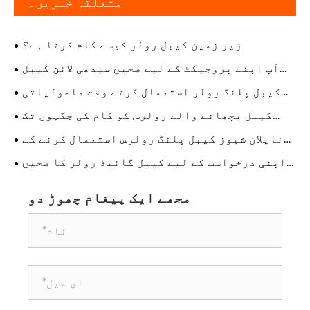
متعلقہ خبریں۔
زیر زمین کیبل رولر کیسے کام کرتا ہے؟
آپ اپنے پروجیکٹ کے لیے صحیح سیدھی لائن کیبل
رولر کا انتخاب کیسے کر سکتے ہیں؟
کیبل پلنگ رولر استعمال کرتے وقت ماحولیاتی
تحفظات کیا ہیں؟
کیبل بچھانے والے رولرس کو کام کی جگہوں تک
کیسے پہنچایا جاتا ہے؟
نایلان شیوز کیبل پلنگ رولرس استعمال کرنے کے
کیا فوائد ہیں؟
اپنی درخواست کے لیے کیبل گائیڈ رولر کا صحیح
سائز کیسے بنائیں
مجھے ایک پیغام چھوڑ دو