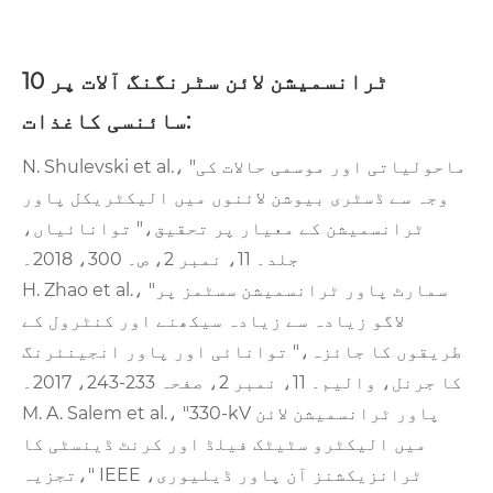
ٹرانسمیشن لائن سٹرنگنگ آلات پر 10
سائنسی کاغذات:
N. Shulevski et al.، "ماحولیاتی اور موسمی حالات کی
وجہ سے ڈسٹری بیوشن لائنوں میں الیکٹریکل پاور
ٹرانسمیشن کے معیار پر تحقیق،" توانائیاں،
جلد۔ 11، نمبر 2، ص۔ 300، 2018۔
H. Zhao et al.، "سمارٹ پاور ٹرانسمیشن سسٹمز پر
لاگو زیادہ سے زیادہ سیکھنے اور کنٹرول کے
طریقوں کا جائزہ،" توانائی اور پاور انجینئرنگ
کا جرنل، والیم۔ 11، نمبر 2، صفحہ 233-243، 2017۔
M. A. Salem et al.، "330-kV پاور ٹرانسمیشن لائن
میں الیکٹرو سٹیٹک فیلڈ اور کرنٹ ڈینسٹی کا
تجزیہ،" IEEE ٹرانزیکشنز آن پاور ڈیلیوری،