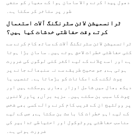
دھول پیدا کرنے والا سامان ہوا کے معیار کو منفی
طور پر متاثر کر سکتا ہے۔
ٹرانسمیشن لائن سٹرنگنگ آلات استعمال
کرتے وقت حفاظتی خدشات کیا ہیں؟
ٹرانسمیشن لائن سٹرنگنگ آلات کے ساتھ کام کرنے سے
کئی حفاظتی خطرات لاحق ہوتے ہیں۔ سامان بڑا ہوتا
ہے اور اسے چلانے کے لیے اکثر کئی لوگوں کی ضرورت
ہوتی ہے، جو صحیح طریقے سے نہ سنبھالے جانے پر
چوٹ لگنے کے امکانات کو بڑھاتا ہے۔ تنصیب یا
دیکھ بھال میں شامل اوزار بھاری ہوسکتے ہیں اور
چوٹ کا سبب بن سکتے ہیں۔ مزید برآں، پاور لائنوں
پر وولٹیج ان کے قریب کام کرنے والے کسی بھی شخص
کے لیے اہم خطرات کا باعث بن سکتا ہے، جس کے لیے
مناسب حفاظتی پروٹوکول اور احتیاطی تدابیر کی
ضرورت ہوتی ہے۔