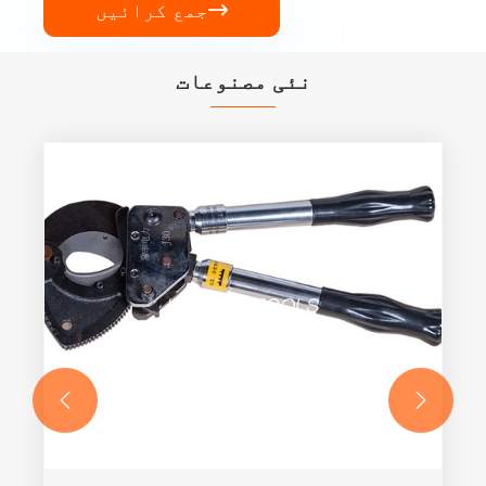
جمع کرائیں

نئی مصنوعات

