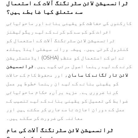
ٹرانسمیشن لائن سٹرنگنگ آلات کے استعمال
سے متعلق کیا ضابطے ہیں؟
کارکنوں کی حفاظت کو یقینی بنانے اور ماحولیاتی
اثرات کو کم سے کم کرنے کے لیے ریگولیشنز
ٹرانسمیشن لائن سٹرنگنگ آلات کے استعمال کو
کنٹرول کرتی ہیں۔ پیشہ ورانہ سیفٹی اینڈ ہیلتھ
ایڈمنسٹریشن (OSHA) نے اس کے استعمال کو منظم
کرنے کے لیے رہنما اصول مرتب کیے ہیں۔
ٹرانسمیشن
لائن تار لگانے کا سامان
، اور محفوظ کام کے حالات
کو یقینی بنانے کے لیے ان رہنما خطوط پر عمل
کرنا ضروری ہے۔ مزید برآں، حکام ماحولیاتی
ضوابط کی تعمیل کو یقینی بنانے کے لیے تنصیب کے
عمل کے دوران اجازت نامے جاری کر سکتے ہیں اور
معائنہ کی ضرورت کر سکتے ہیں۔
ٹرانسمیشن لائن سٹرنگنگ آلات کی عام