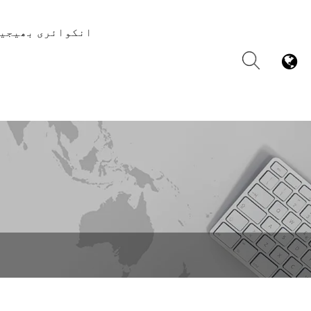
انکوائری بھیجی