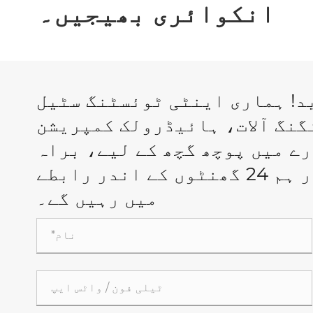
انکوائری بھیجیں۔
د! ہماری اینٹی ٹوئسٹنگ سٹیل
گنگ آلات، ہائیڈرولک کمپریشن
رے میں پوچھ گچھ کے لیے، براہ
کرم ہمیں اپنا ای میل بھیجیں اور ہم 24 گھنٹوں کے اندر رابطے
میں رہیں گے۔