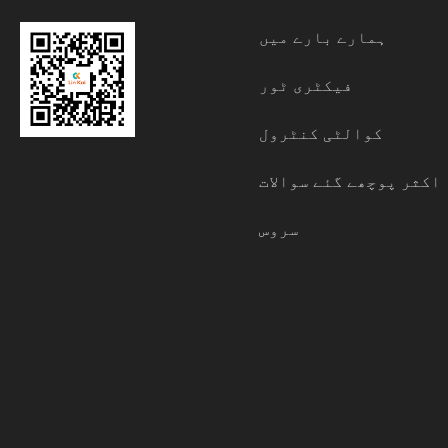
ہمارے بارے میں
فیکٹری ٹور
کوالٹی کنٹرول
اکثر پوچھے گئے سوالات
سروس