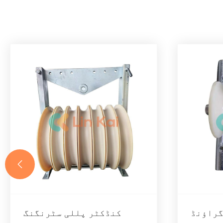

گراؤنڈ
کنڈکٹر پللی سٹرنگنگ