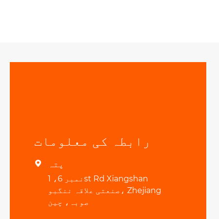
رابطہ کی معلومات
پتہ

نمبر 6، 1st Rd Xiangshan
صنعتی علاقہ ننگبو، Zhejiang
صوبہ، چین