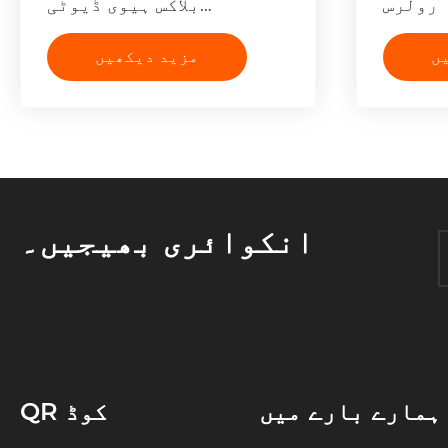
رولرس
بلاکس ہیوی ڈیوٹی
ٹرانسمیشن لائن سٹرنگنگ
کے لیے کیوں مثالی ہیں؟
ں
مزید دیکھیں
>>
انکوائری بھیجیں۔
ہمارے بارے میں
QR کوڈ