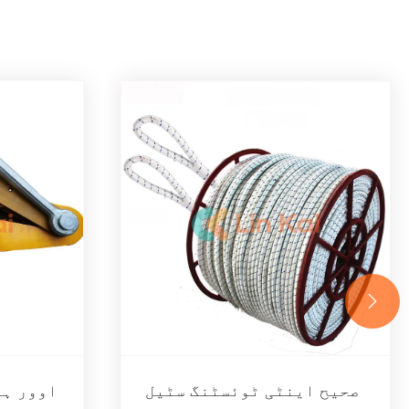

صحیح اینٹی ٹوئسٹنگ سٹیل
اوور ہی