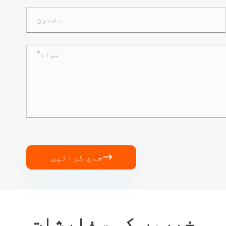
جمع کرائیں

خبروں کی سفارشات