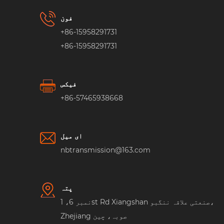
فون
+86-15958291731
+86-15958291731
فیکس
+86-57465938668
ای میل
nbtransmission@163.com
پتہ
نمبر 6، 1st Rd Xiangshan صنعتی علاقہ ننگبو،
Zhejiang صوبہ، چین