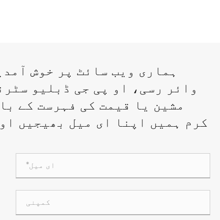
ہماری ویب سائٹ پر خوش آمدی
وائر رسی، او پی جی ڈبلیو سٹرن
مشین یا قیمت کی فہرست کے با