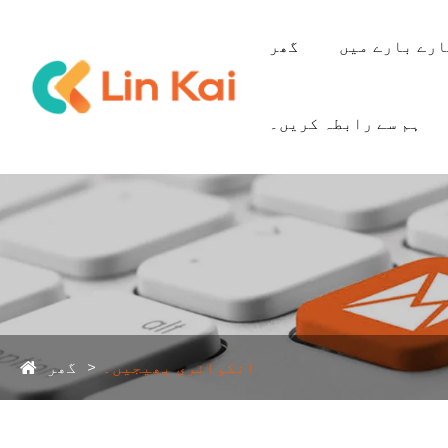
رے بارے میں
گھر
ہم سے رابطہ کریں۔
انکوائری بھیجیں۔
گھر