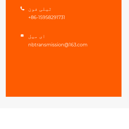
ٹیلی فون

+86-15958291731
ای میل

nbtransmission@163.com