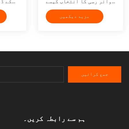
وائر رسی کا انتخاب کیسے
کے ڈی
کریں؟
مزید دیکھیں
>>
جمع کرائیں
ہم سے رابطہ کریں۔