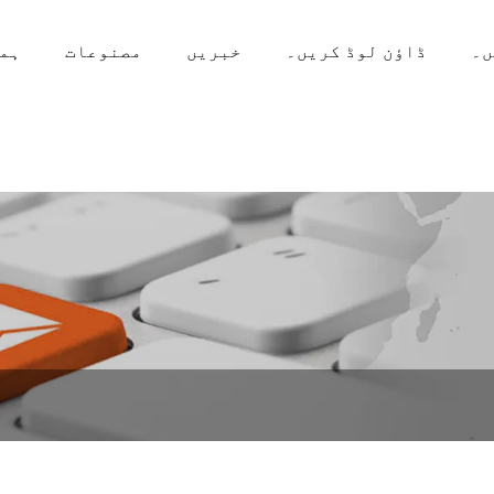
ں۔
ڈاؤن لوڈ کریں۔
خبریں
مصنوعات
ہما