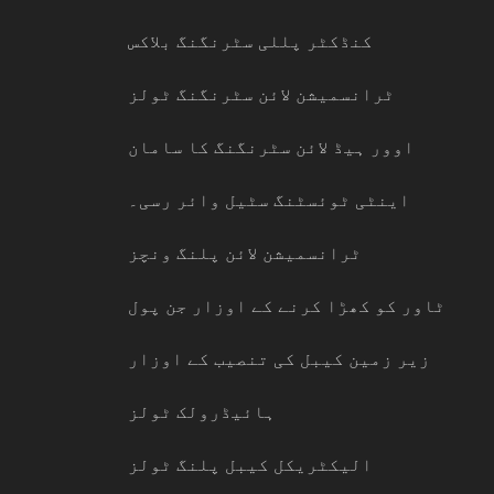
کنڈکٹر پللی سٹرنگنگ بلاکس
ٹرانسمیشن لائن سٹرنگنگ ٹولز
اوور ہیڈ لائن سٹرنگنگ کا سامان
اینٹی ٹوئسٹنگ سٹیل وائر رسی۔
ٹرانسمیشن لائن پلنگ ونچز
ٹاور کو کھڑا کرنے کے اوزار جن پول
زیر زمین کیبل کی تنصیب کے اوزار
ہائیڈرولک ٹولز
الیکٹریکل کیبل پلنگ ٹولز