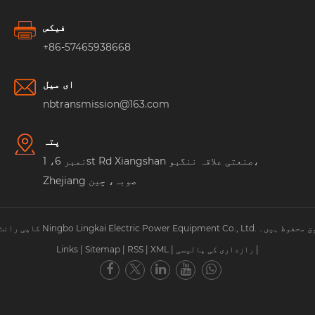
فیکس
+86-57465938668
ای میل
nbtransmission@163.com
پتہ
نمبر 6، 1st Rd Xiangshan صنعتی علاقہ ننگبو،
Zhejiang صوبہ، چین
Ningbo Lingkai Electric Power Eq. جملہ حقوق محفوظ ہیں۔
|
رازداری کی پالیسی
|
XML
|
RSS
|
Sitemap
|
Links