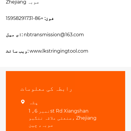
Zhejiang صوبہ
فون:
+86-15958291731
nbtransmission@163.com
ای میل:
www.lkstringingtool.com
ویب سائٹ:
رابطہ کی معلومات
پتہ

نمبر 6، 1st Rd Xiangshan
صنعتی علاقہ ننگبو، Zhejiang
صوبہ، چین