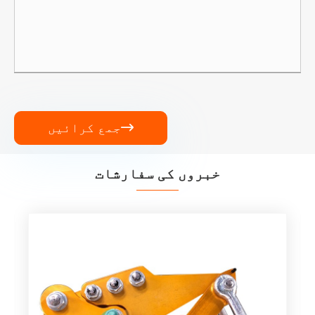
جمع کرائیں

خبروں کی سفارشات