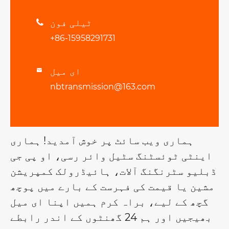
ٹیلی فون

+86-15958291731
ای میل

nbtransmission@163.com
ہماری ویب سائٹ پر خوش آمدید! ہماری
اینٹی ٹوئسٹنگ سٹیل وائر رسی، او پی جی
ڈبلیو سٹرنگنگ آلات، ہائیڈرولک کمپریشن
مشین یا قیمت کی فہرست کے بارے میں پوچھ
گچھ کے لیے، براہ کرم ہمیں اپنا ای میل
بھیجیں اور ہم 24 گھنٹوں کے اندر رابطے