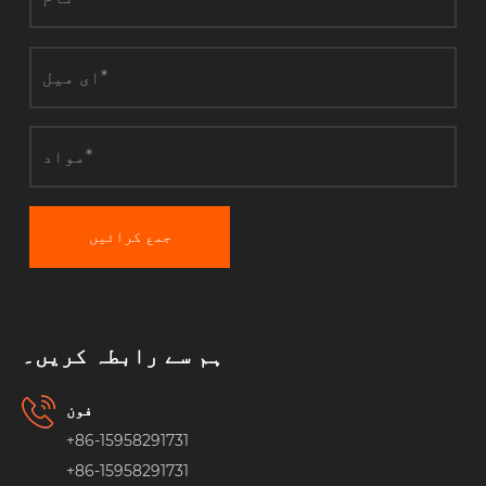
جمع کرائیں
ہم سے رابطہ کریں۔
فون
+86-15958291731
+86-15958291731