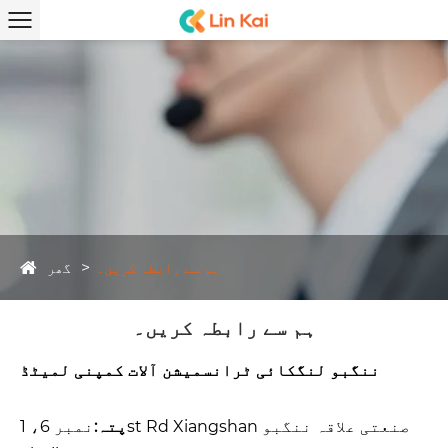
گھر
ہم سے رابطہ کریں۔
ہم سے رابطہ کریں۔
ننگبو لنگکائی ٹرانسمیشن آلات کمپنی لمیٹڈ
پتہ:
نمبر 6، 1st Rd Xiangshan صنعتی علاقہ ننگبو