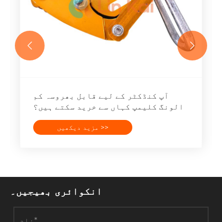


آپ کنڈکٹر کے لیے قابل بھروسہ کم
الونگ کلیمپ کہاں سے خرید سکتے ہیں؟
مزید دیکھیں >>
انکوائری بھیجیں۔