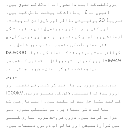
پروڈکٹس کے اپنے دانشورانہ املاک کے حقوق ہیں۔
انہوں نے 6 ایجادات کے پیٹنٹ حاصل کیے ہیں،
تقریباً 20 یوٹیلیٹی ماڈلز اور ڈیزائن کے پیٹنٹ۔
اور کئی بار ننگبو میونسپل نئی مصنوعات کی
آزمائشی پیداوار کی منصوبہ بندی اور قومی کلیدی
نئی مصنوعات کی منصوبہ بندی میں شامل ہے ۔
ISO9000 کوالٹی سسٹم مینجمنٹ کے نفاذ کی بنیاد
پر، کمپنی آٹوموبائل انڈسٹری کے خصوصی TS16949
مینجمنٹ سسٹم کو اعلیٰ سطح پر چلاتی ہے۔
سروس
پری سیلز سروس ہم صارفین کو کیبل کی تنصیب اور
1000kV اوور ہیڈ ٹرانسمیشن لائن کی تعمیر دونوں
کے لیے مکمل حل پیش کر سکتے ہیں۔ اپنے صارفین کے
مطالبات کی بنیاد پر، ہم تکنیکی مشورہ بھی
فراہم کرتے ہیں۔ درون فروخت سروس ہماری کمپنی
میں کوآرڈینیشن اور فالو اپ دونوں دستیاب ہیں۔