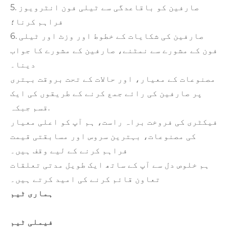
5. صارفین کو باقاعدگی سے ٹیلی فون انٹرویوز
فراہم کرنا؛
6. صارفین کی شکایات کے خطوط اور وزٹ اور ٹیلی
فون کے مشورے سے نمٹنے، صارفین کے مشورے کا جواب
دینا۔
مصنوعات کے معیار، اور حالات کے تحت بروقت بہتری
پر صارفین کی رائے جمع کرنے کے طریقوں کی ایک
قسم جبکہ.
فیکٹری کی فروخت براہ راست، ہم آپ کو اعلی معیار
کی مصنوعات، بہترین سروس اور مسابقتی قیمت
فراہم کرنے کے لیے وقف ہیں۔
ہم خلوص دل سے آپ کے ساتھ ایک طویل مدتی تعلقات
تعاون قائم کرنے کی امید کرتے ہیں۔
ہماری ٹیم
فیملی ٹیم