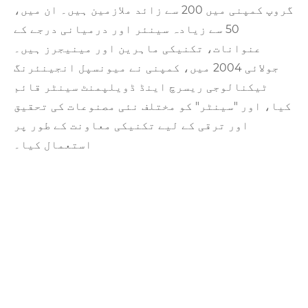
گروپ کمپنی میں 200 سے زائد ملازمین ہیں۔ ان میں،
50 سے زیادہ سینئر اور درمیانی درجے کے
عنوانات، تکنیکی ماہرین اور مینیجرز ہیں۔
جولائی 2004 میں، کمپنی نے میونسپل انجینئرنگ
ٹیکنالوجی ریسرچ اینڈ ڈویلپمنٹ سینٹر قائم
کیا، اور "سینٹر" کو مختلف نئی مصنوعات کی تحقیق
اور ترقی کے لیے تکنیکی معاونت کے طور پر
استعمال کیا۔