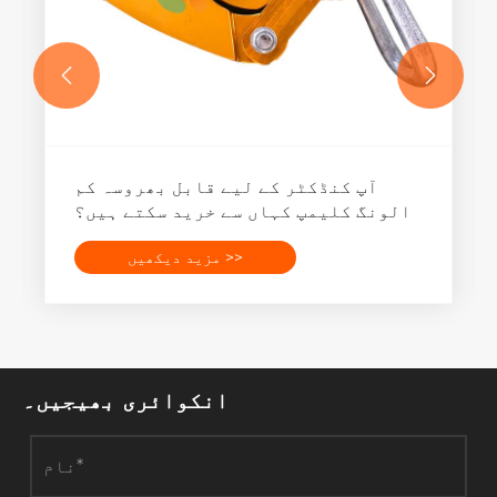


آپ کنڈکٹر کے لیے قابل بھروسہ کم
الونگ کلیمپ کہاں سے خرید سکتے ہیں؟
مزید دیکھیں >>
انکوائری بھیجیں۔