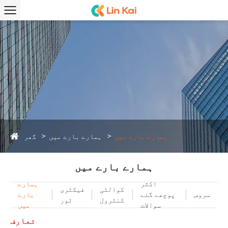
گھر
ہمارے بارے میں
ہمارے بارے میں
ہمارے بارے میں
اکثر
ہمارے
کوالٹی
فیکٹری
سروس
پوچھے گئے
بارے
کنٹرول
ٹور
سوالات
میں
تعارف