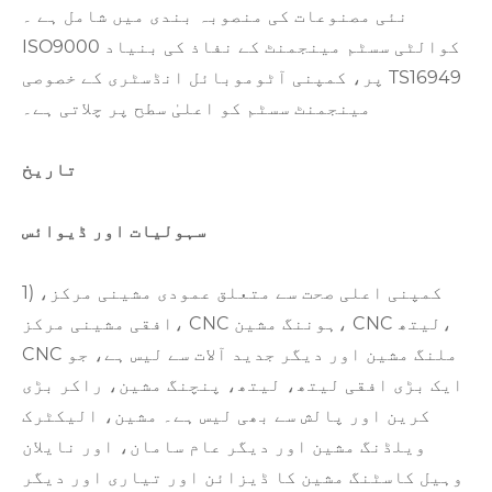
نئی مصنوعات کی منصوبہ بندی میں شامل ہے ۔
ISO9000 کوالٹی سسٹم مینجمنٹ کے نفاذ کی بنیاد
پر، کمپنی آٹوموبائل انڈسٹری کے خصوصی TS16949
مینجمنٹ سسٹم کو اعلیٰ سطح پر چلاتی ہے۔
تاریخ
سہولیات اور ڈیوائس
1) کمپنی اعلی صحت سے متعلق عمودی مشینی مرکز،
افقی مشینی مرکز، CNC ہوننگ مشین، CNC لیتھ،
CNC ملنگ مشین اور دیگر جدید آلات سے لیس ہے، جو
ایک بڑی افقی لیتھ، لیتھ، پنچنگ مشین، راکر بڑی
کرین اور پالش سے بھی لیس ہے۔ مشین، الیکٹرک
ویلڈنگ مشین اور دیگر عام سامان، اور نایلان
وہیل کاسٹنگ مشین کا ڈیزائن اور تیاری اور دیگر