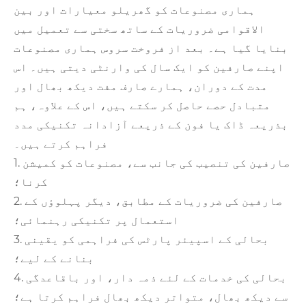
ہماری مصنوعات کو گھریلو معیارات اور بین
الاقوامی ضروریات کے ساتھ سختی سے تعمیل میں
بنایا گیا ہے۔ بعد از فروخت سروس ہماری مصنوعات
اپنے صارفین کو ایک سال کی وارنٹی دیتی ہیں۔ اس
مدت کے دوران، ہمارے صارف مفت دیکھ بھال اور
متبادل حصے حاصل کر سکتے ہیں، اس کے علاوہ، ہم
بذریعہ ڈاک یا فون کے ذریعے آزادانہ تکنیکی مدد
فراہم کرتے ہیں۔
1. صارفین کی تنصیب کی جانب سے، مصنوعات کو کمیشن
کرنا؛
2. صارفین کی ضروریات کے مطابق، دیگر پہلوؤں کے
استعمال پر تکنیکی رہنمائی؛
3. بحالی کے اسپیئر پارٹس کی فراہمی کو یقینی
بنانے کے لیے؛
4. بحالی کی خدمات کے لئے ذمہ دار، اور باقاعدگی
سے دیکھ بھال، متواتر دیکھ بھال فراہم کرتا ہے؛