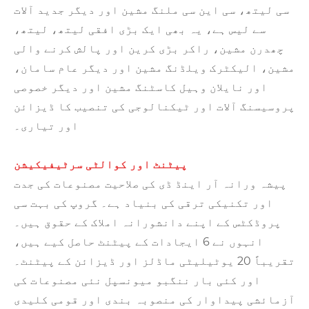
سی لیتھ، سی این سی ملنگ مشین اور دیگر جدید آلات
سے لیس ہے، یہ بھی ایک بڑی افقی لیتھ، لیتھ،
چھدرن مشین، راکر بڑی کرین اور پالش کرنے والی
مشین، الیکٹرک ویلڈنگ مشین اور دیگر عام سامان،
اور نایلان وہیل کاسٹنگ مشین اور دیگر خصوصی
پروسیسنگ آلات اور ٹیکنالوجی کی تنصیب کا ڈیزائن
اور تیاری۔
پیٹنٹ اور کوالٹی سرٹیفیکیشن
پیشہ ورانہ آر اینڈ ڈی کی صلاحیت مصنوعات کی جدت
اور تکنیکی ترقی کی بنیاد ہے۔ گروپ کی بہت سی
پروڈکٹس کے اپنے دانشورانہ املاک کے حقوق ہیں۔
انہوں نے 6 ایجادات کے پیٹنٹ حاصل کیے ہیں،
تقریباً 20 یوٹیلیٹی ماڈلز اور ڈیزائن کے پیٹنٹ۔
اور کئی بار ننگبو میونسپل نئی مصنوعات کی
آزمائشی پیداوار کی منصوبہ بندی اور قومی کلیدی