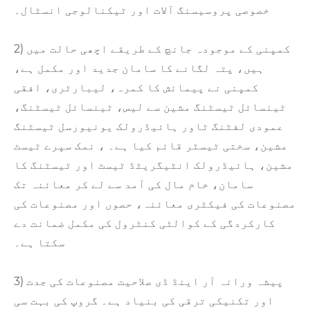
خصوصی پروسیسنگ آلات اور ٹیکنالوجی انسٹال۔
2) کمپنی کے موجودہ جانچ کے طریقے اچھی حالت میں
ہیں، پتہ لگانے کا سامان جدید اور مکمل ہے،
کمپنی نے پیمائش کا کمرہ، لیبارٹری، افقی
ٹینسائل ٹیسٹنگ مشین سے لیس، ٹینسائل ٹیسٹنگ،
عمودی لفٹنگ ٹاور ہائیڈرولک یونیورسل ٹیسٹنگ
مشین، سختی ٹیسٹر قائم کیا ہے۔ ، نمک سپرے ٹیسٹ
مشین، ہائیڈرولک انٹیگریٹڈ ٹیسٹ اور ٹیسٹنگ کا
سامان، خام مال کی آمد سے لے کر معائنہ تک
مصنوعات کی فیکٹری معائنہ، حصوں اور مصنوعات کی
کارکردگی کے کوالٹی کنٹرول کی مکمل ضمانت دے
سکتا ہے۔
3) پیشہ ورانہ آر اینڈ ڈی صلاحیت مصنوعات کی جدت
اور تکنیکی ترقی کی بنیاد ہے۔ گروپ کی بہت سی