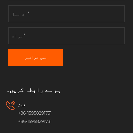
جمع کرائیں
ہم سے رابطہ کریں۔
فون
+86-15958291731
+86-15958291731