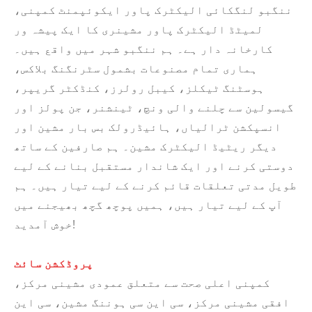
ننگبو لنگکائی الیکٹرک پاور ایکوئپمنٹ کمپنی،
لمیٹڈ الیکٹرک پاور مشینری کا ایک پیشہ ور
کارخانہ دار ہے۔ ہم ننگبو شہر میں واقع ہیں۔
ہماری تمام مصنوعات بشمول سٹرنگنگ بلاکس،
ہوسٹنگ ٹیکلز، کیبل رولرز، کنڈکٹر گریپر،
گیسولین سے چلنے والی ونچ، ٹینشنر، جن پولز اور
انسپکشن ٹرالیاں، ہائیڈرولک بس بار مشین اور
دیگر ریٹیڈ الیکٹرک مشین۔ ہم صارفین کے ساتھ
دوستی کرنے اور ایک شاندار مستقبل بنانے کے لیے
طویل مدتی تعلقات قائم کرنے کے لیے تیار ہیں۔ ہم
آپ کے لیے تیار ہیں، ہمیں پوچھ گچھ بھیجنے میں
خوش آمدید!
پروڈکشن سائٹ
کمپنی اعلی صحت سے متعلق عمودی مشینی مرکز،
افقی مشینی مرکز، سی این سی ہوننگ مشین، سی این