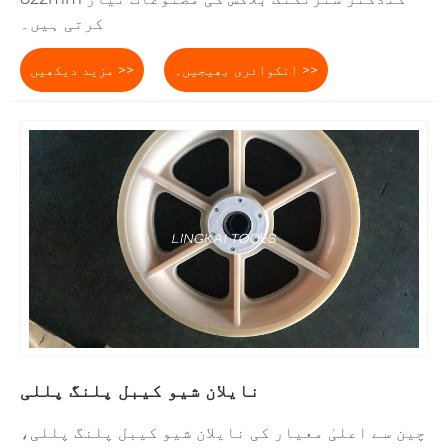
کرتی ہیں۔
انکوائری بھیجیں۔ >>
مزید دیکھیں >>
نایلان شیو کیبل پلنگ پللی
چین سے اعلیٰ معیار کی نایلان شیو کیبل پلنگ پللی،