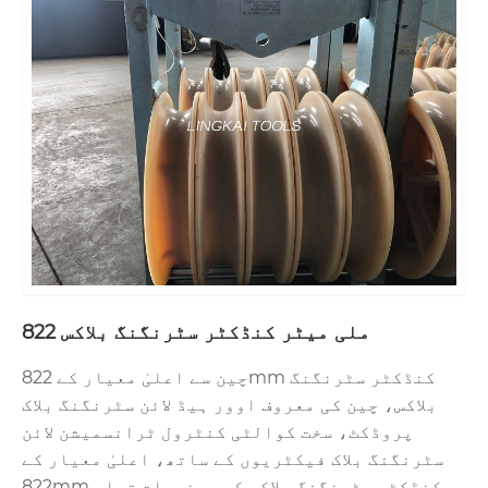
822 ملی میٹر کنڈکٹر سٹرنگنگ بلاکس
چین سے اعلیٰ معیار کے 822mm کنڈکٹر سٹرنگنگ
بلاکس، چین کی معروف اوور ہیڈ لائن سٹرنگنگ بلاک
پروڈکٹ، سخت کوالٹی کنٹرول ٹرانسمیشن لائن
سٹرنگنگ بلاک فیکٹریوں کے ساتھ، اعلیٰ معیار کے
822mm کنڈکٹر سٹرنگنگ بلاکس کی مصنوعات تیار