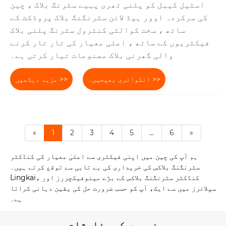
اسٹیل کیبل کو پلنی تھری پہیے سٹرنگ بلاک ، چین
کی سرکردہ اوور ہیڈ لائن سٹرنگنگ بلاک پروڈکٹ کے
ساتھ ، سخت کوالٹی کنٹرول سٹرنگ پلنی بلاک
فیکٹریوں کے ساتھ ، اعلی معیار کی تار تار کرنے
والی گھرنی بلاک مصنوعات تیار کرتی ہے۔
انکوائری بھیجیں۔ >>
مزید دیکھیں >>
«
1
2
3
4
5
...
6
»
ہم آپ کی چین میں اپنی فیکٹری سے اعلیٰ معیار کی کنڈکٹر
سٹرنگنگ بلاکس کی خریداری کی بے تابی سے توقع کرتے ہیں۔
Lingkai، کنڈکٹر سٹرنگنگ بلاکس کے بڑے مینوفیکچررز اور
سپلائرز میں سے ایک، آپ کو حسب ضرورت حل کی یقین دہانی کراتا
ہے۔
خبروں کی سفارشات