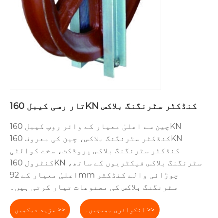
تار رسی کیبل 160KN کنڈکٹر سٹرنگنگ بلاکس
چین سے اعلیٰ معیار کے وائر روپ کیبل 160KN
کنڈکٹر سٹرنگنگ بلاکس، چین کی معروف 160KN
کنڈکٹر سٹرنگنگ بلاکس پروڈکٹ، سخت کوالٹی
کنٹرول 160KN سٹرنگنگ بلاکس فیکٹریوں کے ساتھ،
اعلیٰ معیار کے 92mm چوڑائی والے کنڈکٹر
سٹرنگنگ بلاکس کی مصنوعات تیار کرتی ہیں۔
انکوائری بھیجیں۔ >>
مزید دیکھیں >>