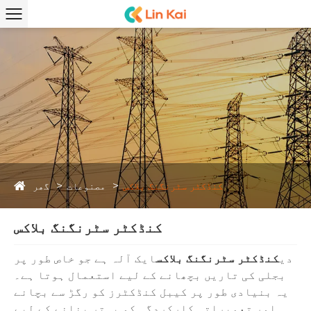
گھر
کنڈکٹر سٹرنگنگ بلاکس
مصنوعات
کنڈکٹر سٹرنگنگ بلاکس
دی
کنڈکٹر سٹرنگنگ بلاکس
ایک آلہ ہے جو خاص طور پر
بجلی کی تاریں بچھانے کے لیے استعمال ہوتا ہے۔
یہ بنیادی طور پر کیبل کنڈکٹرز کو رگڑ سے بچانے
اور تعمیراتی کارکردگی کو بہتر بنانے کے لیے