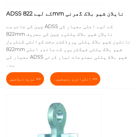
ADSS کے لیے 822mm نایلان شیو بلاک گھرنی
چین کی جانب سے ADSS کے لیے اعلیٰ معیار کی
822mm نایلان شیو بلاک پللی، چین کی معروف
نائلون شیو بلاک پللی پروڈکٹ، سخت کوالٹی کنٹرول
822mm شیو بلاک پللی فیکٹریوں کے ساتھ، اعلیٰ
معیار کی ADSS شیو بلاک پللی مصنوعات تیار کرتی
ہے۔
انکوائری بھیجیں۔ >>
مزید دیکھیں >>