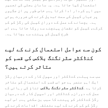
استعمال کیا جاتا ہے۔ یہ سامان بجلی کی تعمیر
میں اہم کردار ادا کرتا ہے، خاص طور پر ان جگہوں
پر جہاں کیبل کی سمت تبدیل کرنے کی ضرورت ہوتی
ہے۔ بچھانے کے عمل کے دوران کیبل کی رگڑ کو کم
کرکے، کیبل کو نقصان پہنچنے سے روکا جاتا ہے، اس
طرح کیبل کو پہننے سے بچاتا ہے۔
کون سے عوامل استعمال کرنے کے لیے
کنڈکٹر سٹرنگنگ بلاکس کی قسم کو
متاثر کرتے ہیں؟
سب سے پہلے، کنڈکٹر اور سپول کار کے درمیان رگڑ
ایک اہم عنصر ہے جو اس قسم کے استعمال کو متاثر
کرتا ہے۔
کنڈکٹر سٹرنگنگ بلاکس
. تناؤ کی رہائی کے
عمل کے دوران، کنڈکٹر اور اسپول کار کے درمیان
رگڑ کنڈکٹر کو پہننے کا سبب بن سکتی ہے، اس لیے
رگڑ کو کم کرنے کے لیے متعلقہ اقدامات کرنے کی