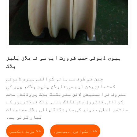
ہیوی ڈیوٹی حسب ضرورت ایم سی نایلان پلیز
بلاک
چین کی طرف سے ہائی کوالٹی ہیوی ڈیوٹی
کسٹمائزیشن ایم سی نایلان پلیز بلاک، چین کی
معروف ٹرانسمیشن لائن سٹرنگنگ بلاک پروڈکٹ، سخت
کوالٹی کنٹرول سٹرنگنگ پللی بلاک فیکٹریوں کے
ساتھ، اعلیٰ معیار کی سٹرنگنگ پللی بلاک مصنوعات
تیار کرتی ہے۔
انکوائری بھیجیں۔ >>
مزید دیکھیں >>