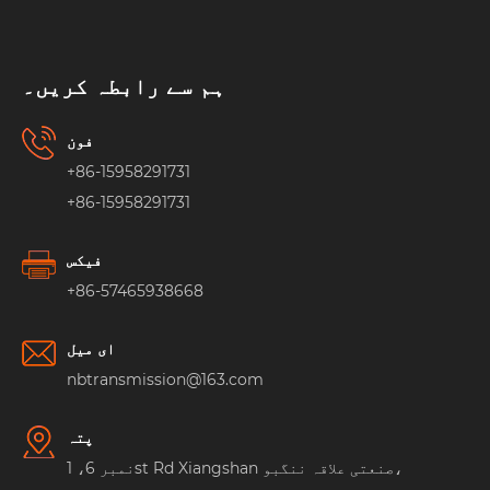
ہم سے رابطہ کریں۔
فون
+86-15958291731
+86-15958291731
فیکس
+86-57465938668
ای میل
nbtransmission@163.com
پتہ
نمبر 6، 1st Rd Xiangshan صنعتی علاقہ ننگبو،