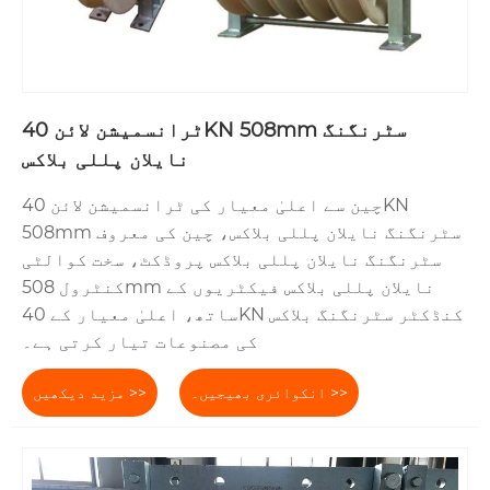
ٹرانسمیشن لائن 40KN 508mm سٹرنگنگ
نایلان پللی بلاکس
چین سے اعلیٰ معیار کی ٹرانسمیشن لائن 40KN
508mm سٹرنگنگ نایلان پللی بلاکس، چین کی معروف
سٹرنگنگ نایلان پللی بلاکس پروڈکٹ، سخت کوالٹی
کنٹرول 508mm نایلان پللی بلاکس فیکٹریوں کے
ساتھ، اعلیٰ معیار کے 40KN کنڈکٹر سٹرنگنگ بلاکس
کی مصنوعات تیار کرتی ہے۔
انکوائری بھیجیں۔ >>
مزید دیکھیں >>