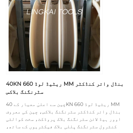
40KN ریٹیڈ لوڈ 660 MM بنڈل وائر کنڈکٹر
سٹرنگنگ بلاکس
چین سے اعلیٰ معیار کے 40KN ریٹیڈ لوڈ 660 MM
بنڈل وائر کنڈکٹر سٹرنگنگ بلاکس، چین کی معروف
اوور ہیڈ لائن سٹرنگنگ بلاک پروڈکٹ، سخت کوالٹی
کنٹرول سٹرنگنگ پللی بلاک فیکٹریوں کے ساتھ،