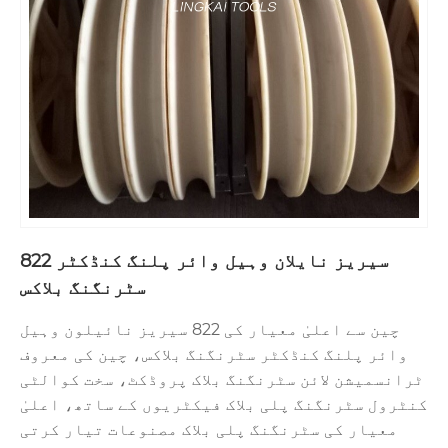
822 سیریز نایلان وہیل وائر پلنگ کنڈکٹر
سٹرنگنگ بلاکس
چین سے اعلیٰ معیار کی 822 سیریز نائیلون وہیل
وائر پلنگ کنڈکٹر سٹرنگنگ بلاکس، چین کی معروف
ٹرانسمیشن لائن سٹرنگنگ بلاک پروڈکٹ، سخت کوالٹی
کنٹرول سٹرنگنگ پلی بلاک فیکٹریوں کے ساتھ، اعلیٰ
معیار کی سٹرنگنگ پلی بلاک مصنوعات تیار کرتی