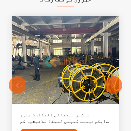


ایک شکل میں جالی جن قطب ٹرانسمیشن
ٹاور کو کس طرح بہتر بناتا ہے؟