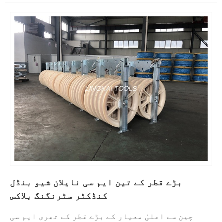
بڑے قطر کے تین ایم سی نایلان شیو بنڈل
کنڈکٹر سٹرنگنگ بلاکس
چین سے اعلیٰ معیار کے بڑے قطر کے تھری ایم سی