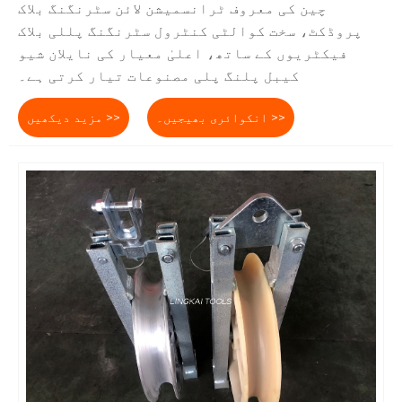
چین کی معروف ٹرانسمیشن لائن سٹرنگنگ بلاک
پروڈکٹ، سخت کوالٹی کنٹرول سٹرنگنگ پللی بلاک
فیکٹریوں کے ساتھ، اعلیٰ معیار کی نایلان شیو
کیبل پلنگ پلی مصنوعات تیار کرتی ہے۔
انکوائری بھیجیں۔ >>
مزید دیکھیں >>