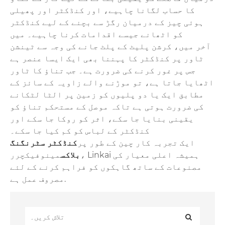
کا حساب لگانا چاہیے، اور کنڈکٹر اور پھیلی
ہوئی چیز کے درمیان رگڑ سے بچنے کے لیے کنڈکٹر
کو اٹھانے جیسے اقدامات کرنا چاہیے۔ میں
آخر میں، کرشن پلیٹ کے پلٹ جانے کی وجہ سے ٹینشن
ٹاور پر کنڈکٹر کا پہننا بھی ایک ایسا عنصر ہے
جس پر غور کرنے کی ضرورت ہے۔ جب تناؤ کا ٹاور
اٹھایا جاتا ہے، تو موڑنے والے زاویہ کے سائز کے
مطابق ایک یا دو پلیوں کو زمین پر الٹا لٹکانے
کی ضرورت ہوتی ہے تاکہ موصل کے مستحکم تناؤ کو
یقینی بنایا جا سکے، اثر کو روکا جا سکے اور
کنڈکٹر کے لباس کو کم کیا جا سکے۔
ایک تجربہ کار چین کے طور پر
کنڈکٹر سٹرنگنگ
بلاکس
مینوفیکچرر، Linkai ہمیشہ اعلی معیار کی
مصنوعات کے ساتھ گاہکوں کو فراہم کرنے کے لئے
مصروف عمل ہے.