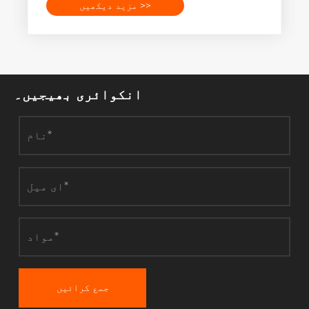
مزید دیکھیں >>
انکوائری بھیجیں۔
جمع کرائیں