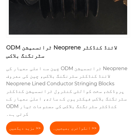
ODM ٹرانسمیشن Neoprene لائنڈ کنڈکٹر
سٹرنگنگ بلاکس
چین سے اعلی معیار کی ODM ٹرانسمیشن Neoprene
لائنڈ کنڈکٹر سٹرنگنگ بلاکس، چین کی معروف
Neoprene Lined Conductor Stringing Blocks
پروڈکٹ، سخت کوالٹی کنٹرول ٹرانسمیشن کنڈکٹر
سٹرنگنگ بلاکس فیکٹریوں کے ساتھ، اعلیٰ معیار کے
ODM کنڈکٹر سٹرنگنگ بلاکس کی مصنوعات تیار
کرتی ہے۔
انکوائری بھیجیں۔ >>
مزید دیکھیں >>