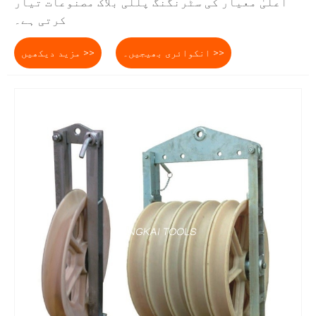
اعلیٰ معیار کی سٹرنگنگ پللی بلاک مصنوعات تیار
کرتی ہے۔
انکوائری بھیجیں۔ >>
مزید دیکھیں >>