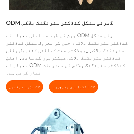
ODM گھرنی سنگل کنڈکٹر سٹرنگنگ بلاکس
چین کی طرف سے اعلیٰ معیار کے ODM پلی سنگل
کنڈکٹر سٹرنگنگ بلاکس، چین کی معروف سنگل کنڈکٹر
سٹرنگنگ بلاکس پروڈکٹ، سخت کوالٹی کنٹرول پللی
کنڈکٹر سٹرنگنگ بلاکس فیکٹریوں کے ساتھ، اعلیٰ
معیار کے ODM کنڈکٹر سٹرنگنگ بلاکس کی مصنوعات
تیار کرتی ہے۔
انکوائری بھیجیں۔ >>
مزید دیکھیں >>