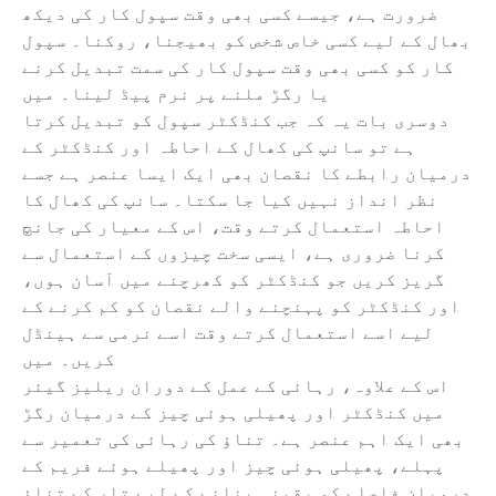
ضرورت ہے، جیسے کسی بھی وقت سپول کار کی دیکھ
بھال کے لیے کسی خاص شخص کو بھیجنا، روکنا۔ سپول
کار کو کسی بھی وقت سپول کار کی سمت تبدیل کرنے
یا رگڑ ملنے پر نرم پیڈ لینا۔ میں
دوسری بات یہ کہ جب کنڈکٹر سپول کو تبدیل کرتا
ہے تو سانپ کی کھال کے احاطہ اور کنڈکٹر کے
درمیان رابطے کا نقصان بھی ایک ایسا عنصر ہے جسے
نظر انداز نہیں کیا جا سکتا۔ سانپ کی کھال کا
احاطہ استعمال کرتے وقت، اس کے معیار کی جانچ
کرنا ضروری ہے، ایسی سخت چیزوں کے استعمال سے
گریز کریں جو کنڈکٹر کو کھرچنے میں آسان ہوں،
اور کنڈکٹر کو پہنچنے والے نقصان کو کم کرنے کے
لیے اسے استعمال کرتے وقت اسے نرمی سے ہینڈل
کریں۔ میں
اس کے علاوہ، رہائی کے عمل کے دوران ریلیز گیئر
میں کنڈکٹر اور پھیلی ہوئی چیز کے درمیان رگڑ
بھی ایک اہم عنصر ہے۔ تناؤ کی رہائی کی تعمیر سے
پہلے، پھیلی ہوئی چیز اور پھیلے ہوئے فریم کے
درمیان فاصلے کو یقینی بنانے کے لیے تار کے تناؤ