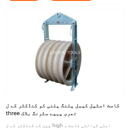
کاسٹ اسٹیل کیبل پلنگ پلنی کو کنڈکٹر کے ل
three تھری پہیے سٹرنگ بلاک
چین کے کنڈکٹر کے ل high ، اعلی کوالٹی کاسٹ