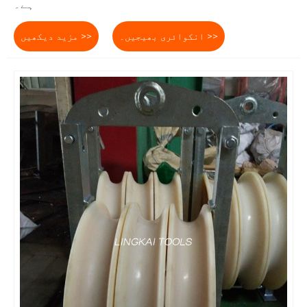
ہے۔
انکوائری بھیجیں۔ >>
مزید دیکھیں >>