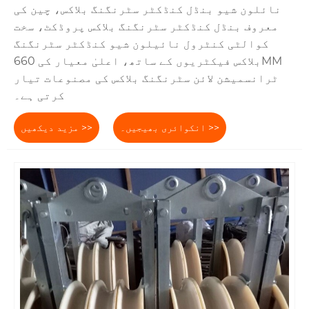
نائلون شیو بنڈل کنڈکٹر سٹرنگنگ بلاکس، چین کی
معروف بنڈل کنڈکٹر سٹرنگنگ بلاکس پروڈکٹ، سخت
کوالٹی کنٹرول نائیلون شیو کنڈکٹر سٹرنگنگ
بلاکس فیکٹریوں کے ساتھ، اعلیٰ معیار کی 660MM
ٹرانسمیشن لائن سٹرنگنگ بلاکس کی مصنوعات تیار
کرتی ہے۔
انکوائری بھیجیں۔ >>
مزید دیکھیں >>