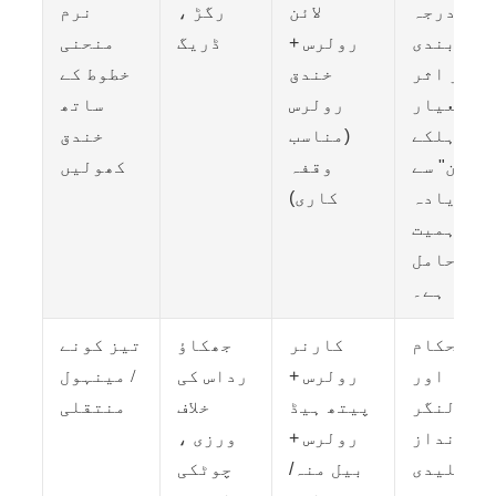
درجہ
لائن
رگڑ ،
نرم
بندی
رولرس +
ڈریگ
منحنی
اور اثر
خندق
خطوط کے
معیار
رولرس
ساتھ
"ہلکے
(مناسب
خندق
وزن" سے
وقفہ
کھولیں
زیادہ
کاری)
اہمیت
کا حامل
ہے۔
استحکام
کارنر
جھکاؤ
تیز کونے
اور
رولرس +
رداس کی
/ مینہول
لنگر
پیتھ ہیڈ
خلاف
منتقلی
انداز
رولرس +
ورزی ،
کلیدی
بیل منہ/
چوٹکی