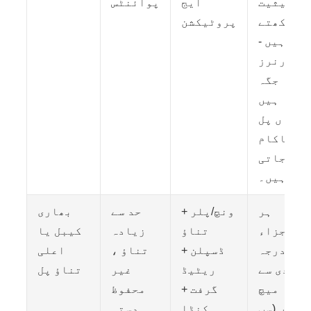
حیثیت
ایج
پوائنٹس
رکھتے
پروٹیکشن
ہیں -
کارنرز
وہ جگہ
ہیں
جہاں پل
ناکام
ہوجاتی
ہیں۔
ہر
ونچ/پلر +
حد سے
بھاری
اجزاء
تناؤ
زیادہ
کیبل یا
کی درجہ
ڈسپلن +
تناؤ ،
اعلی
بندی سے
ریٹیڈ
غیر
تناؤ پل
میچ
گرفت +
محفوظ
کریں (سب
کنڈا
دستی