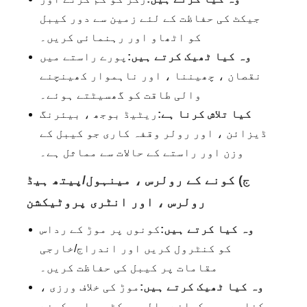
جیکٹ کی حفاظت کے لئے زمین سے دور کیبل
کو اٹھاو اور رہنمائی کریں۔
وہ کیا ٹھیک کرتے ہیں:
پورے راستے میں
نقصان ، چھیننا ، اور ناہموار کھینچنے
والی طاقت کو گھسیٹتے ہوئے۔
کیا تلاش کرنا ہے:
ریٹیڈ بوجھ ، بیئرنگ
ڈیزائن ، اور رولر وقفہ کاری جو کیبل کے
وزن اور راستے کے حالات سے مماثل ہے۔
ج) کونے کے رولرس ، مینہول/پیتھ ہیڈ
رولرس ، اور انٹری پروٹیکشن
وہ کیا کرتے ہیں:
کونوں پر موڑ کے رداس
کو کنٹرول کریں اور اندراج/خارجی
مقامات پر کیبل کی حفاظت کریں۔
وہ کیا ٹھیک کرتے ہیں:
موڑ کی خلاف ورزی ،
کناروں پر کچلنے والی جیکٹس ، اور کونے