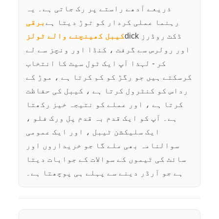
ذریعے آدھے راستے پر رک جاتی ہے۔ یہ
رہنما عملی کردار کو توڑ دیتا ہے
برقی
dick ڈکٹ روڈرز
کیبل کھینچنے والے ٹولز
اور رولرس سے گرفت ، کنڈا اور ونچز سے لے
کر - لہذا آپ ایک ٹول سیٹ کا انتخاب
کرسکتے ہیں جو رگڑ کو کم کرتا ہے ، موڑ کے
رداس کو کنٹرول کرتا ہے ، کیبل کی حفاظت
کرتا ہے ، اور عملے کو نتیجہ خیز رکھتا
ہے۔ آپ کو ایک قدم بہ قدم پل ورک فلو ،
ایک سلیکشن ٹیبل ، اور ایک عمومی
سوالنامہ بھی ملے گا جو خریداروں اور
سائٹ کی ٹیموں کے سوالات کے جوابات دیتا
ہے جو آرڈر دینے سے پہلے ہی پوچھتا ہے۔