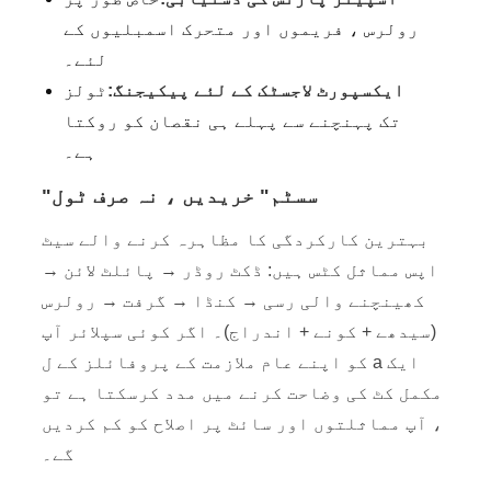
رولرس ، فریموں اور متحرک اسمبلیوں کے
لئے۔
ایکسپورٹ لاجسٹک کے لئے پیکیجنگ:
ٹولز
تک پہنچنے سے پہلے ہی نقصان کو روکتا
ہے۔
"سسٹم" خریدیں ، نہ صرف ٹول
بہترین کارکردگی کا مظاہرہ کرنے والے سیٹ
اپس مماثل کٹس ہیں: ڈکٹ روڈر → پائلٹ لائن →
کھینچنے والی رسی → کنڈا → گرفت → رولرس
(سیدھے + کونے + اندراج)۔ اگر کوئی سپلائر آپ
کو اپنے عام ملازمت کے پروفائلز کے ل a ایک
مکمل کٹ کی وضاحت کرنے میں مدد کرسکتا ہے تو
، آپ مماثلتوں اور سائٹ پر اصلاح کو کم کردیں
گے۔