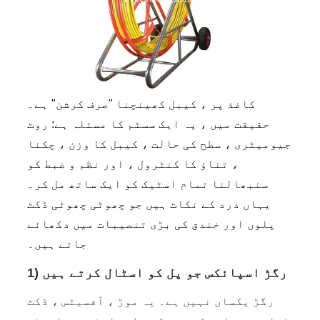
کاغذ پر ، کیبل کھینچنا "صرف کرشن" ہے۔
حقیقت میں ، یہ ایک سسٹم کا مسئلہ ہے: روٹ
جیومیٹری ، سطح کی حالت ، کیبل کا وزن ، چکنا
، تناؤ کا کنٹرول ، اور نظم و ضبط کو
سنبھالنا تمام اسٹیک کو ایک ساتھ مل کر۔
یہاں درد کے نکات ہیں جو چھوٹی چھوٹی ڈکٹ
پلوں اور خندق کی بڑی تنصیبات میں دکھائے
جاتے ہیں۔
1) رگڑ اسپائکس جو پل کو اسٹال کرتے ہیں
رگڑ یکساں نہیں ہے۔ یہ موڑ ، آفسیٹس ، ڈکٹ