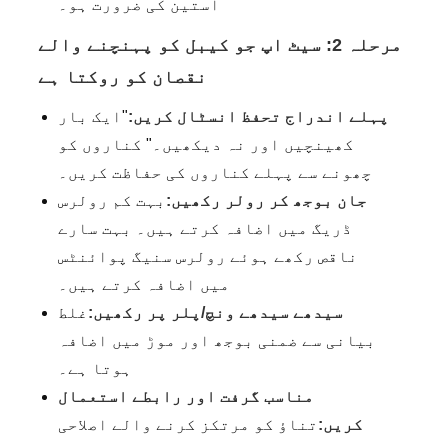
آستین کی ضرورت ہو۔
مرحلہ 2: سیٹ اپ جو کیبل کو پہنچنے والے
نقصان کو روکتا ہے
پہلے اندراج تحفظ انسٹال کریں:
"ایک بار
کھینچیں اور نہ دیکھیں۔" کناروں کو
چھونے سے پہلے کناروں کی حفاظت کریں۔
جان بوجھ کر رولر رکھیں:
بہت کم رولرس
ڈریگ میں اضافہ کرتے ہیں۔ بہت سارے
ناقص رکھے ہوئے رولرس سنیگ پوائنٹس
میں اضافہ کرتے ہیں۔
سیدھے سیدھے ونچ/پلر پر رکھیں:
غلط
بیانی سے ضمنی بوجھ اور موڑ میں اضافہ
ہوتا ہے۔
مناسب گرفت اور رابطے استعمال
کریں:
تناؤ کو مرتکز کرنے والے اصلاحی