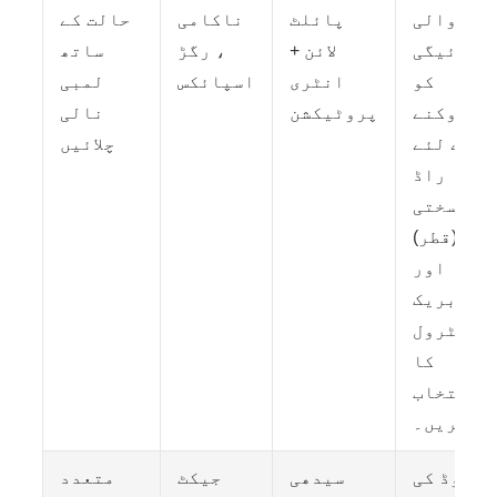
والی
پائلٹ
ناکامی
حالت کے
ادائیگی
لائن +
، رگڑ
ساتھ
کو
انٹری
اسپائکس
لمبی
روکنے
پروٹیکشن
نالی
کے لئے
چلائیں
راڈ
سختی
(قطر)
اور
بریک
کنٹرول
کا
انتخاب
کریں۔
لوڈ کی
سیدھی
جیکٹ
متعدد