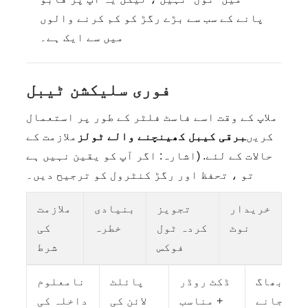
پانے کے سب سے بڑے رگڑ کو کم کرنے والوں
میں سے ایک ہے۔
فوری سلیکشن ٹیبل
ملاپ کے وقت اسے فاسٹ فلٹر کے طور پر استعمال
کریں
برقی کیبل کھینچنے والے ٹولز
ملازمت کے
حالات کے لئے. (اشارہ: اگر آپ کو یقین نہیں ہے
تو ، تحفظ اور رگڑ کنٹرول کو ترجیح دیں۔
خریدار
تجویز
بنیادی
ملازمت
نوٹ
کردہ ٹول
خطرہ
کی
فوکس
شرط
بھاگ
ڈکٹ روڈر
پائلٹ
نامعلوم
جانے
+ مناسب
لائن کی
داخلہ کی