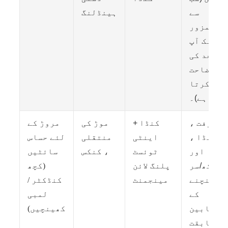
سے
ہینڈلنگ
کمزور
لنک آپ
کی حد کی
وضاحت
کرتا
ہے)۔
گرفت ،
کنڈا +
موڑ کی
مروڑ کے
کنڈا ،
اینٹی
منتقلی
لئے حساس
اور
ٹوئسٹ
، کنکس
سائٹیں
آنکھ/سر
پلنگ لائن
(کچھ
کھینچنے
مینجمنٹ
کنڈکٹر /
کے
لمبی
مابین
کھینچیں)
مطابقت