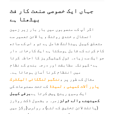
جہاں ایک خصوصی صنعت کار فٹ
بیٹھتا ہے
اگر آپ کے منصوبوں میں بار بار زیر زمین
انسٹال ، خندق روٹنگ ، یا لائن تعمیر سے
متعلق کیبل ہینڈلنگ شامل ہے تو ، اس کے ساتھ
کام کرنے کے قابل ہوسکتا ہے ایک کارخانہ دار
جو ایک سے زیادہ ٹول کیٹیگریز کا احاطہ کرتا
ہے - کیونکہ مطابقت اور درجہ بندی کے نظام
میں انتظام کرنا آسان ہوجاتا ہے۔
مثال کے طور پر ،
ننگبو لنگکائی الیکٹرک
پاور آلات کمپنی ، لمیٹڈ
کے تحت مصنوعات کی
ایک وسیع رینج پیش کرتا ہے
برقی کیبل
کھینچنے والے ٹولز
زمرہ ، بشمول ڈکٹ روڈرز
(پائلٹ لائن تخلیق کے لئے) ، رولرس (رگڑ میں