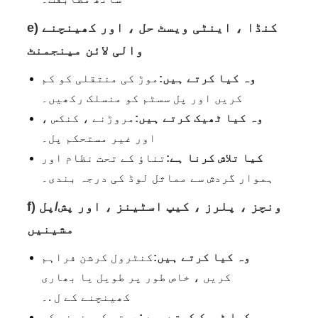
e) کنڈا ، اینٹی ویسٹ حل ، اور کھینچنے
والی لائن مینجمنٹ
وہ کیا کرتے ہیں:
موڑ کی منتقلی کو کم
کریں اور پل سسٹم کو منسلک رکھیں۔
وہ کیا ٹھیک کرتے ہیں:
مروڑنے ، کنکس ،
اور غیر مستحکم پل۔
کیا تلاش کرنا ہے:
تناؤ کے تحت نظام اور
ہموار گردش سے مماثل لوڈ کی درجہ بندی۔
f) ونچز ، پلرز ، کیپ اسٹینز ، اور پش/پل
مشینیں
وہ کیا کرتے ہیں:
کنٹرول کرشن فراہم
کریں ، خاص طور پر طویل یا بھاری
کھینچنے کے ل .۔
وہ کیا ٹھیک کرتے ہیں:
دستی کھینچنے کی