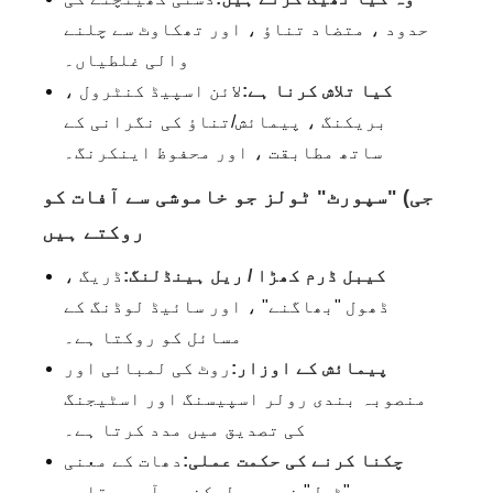
حدود ، متضاد تناؤ ، اور تھکاوٹ سے چلنے
والی غلطیاں۔
کیا تلاش کرنا ہے:
لائن اسپیڈ کنٹرول ،
بریکنگ ، پیمائش/تناؤ کی نگرانی کے
ساتھ مطابقت ، اور محفوظ اینکرنگ۔
جی) "سپورٹ" ٹولز جو خاموشی سے آفات کو
روکتے ہیں
کیبل ڈرم کھڑا / ریل ہینڈلنگ:
ڈریگ ،
ڈھول "بھاگنے" ، اور سائیڈ لوڈنگ کے
مسائل کو روکتا ہے۔
پیمائش کے اوزار:
روٹ کی لمبائی اور
منصوبہ بندی رولر اسپیسنگ اور اسٹیجنگ
کی تصدیق میں مدد کرتا ہے۔
چکنا کرنے کی حکمت عملی:
دھات کے معنی
میں "ٹول" نہیں ، لیکن یہ آپ پر قابو