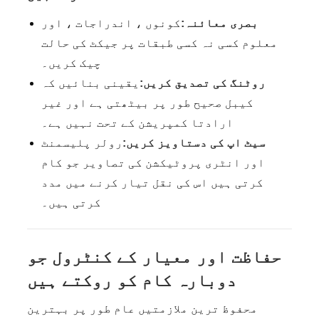
بصری معائنہ:
کونوں ، اندراجات ، اور
معلوم کسی نہ کسی طبقات پر جیکٹ کی حالت
چیک کریں۔
روٹنگ کی تصدیق کریں:
یقینی بنائیں کہ
کیبل صحیح طور پر بیٹھتی ہے اور غیر
ارادتا کمپریشن کے تحت نہیں ہے۔
سیٹ اپ کی دستاویز کریں:
رولر پلیسمنٹ
اور انٹری پروٹیکشن کی تصاویر جو کام
کرتی ہیں اس کی نقل تیار کرنے میں مدد
کرتی ہیں۔
حفاظت اور معیار کے کنٹرول جو
دوبارہ کام کو روکتے ہیں
محفوظ ترین ملازمتیں عام طور پر بہترین