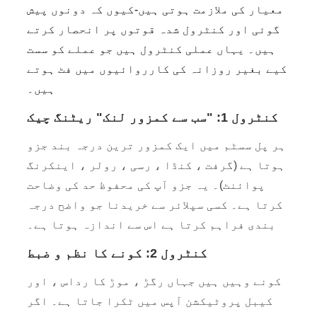
معیار کی ملازمت ہوتی ہیں-کیوں کہ دونوں پیش
گوئی اور کنٹرول شدہ قوتوں پر انحصار کرتے
ہیں۔ یہاں عملی کنٹرول ہیں جو عملے کو سست
کیے بغیر روزانہ کی کارروائیوں میں فٹ ہوتے
ہیں۔
کنٹرول 1: "سب سے کمزور لنک" ریٹنگ چیک
ہر پل سسٹم میں ایک کمزور ترین درجہ بند جزو
ہوتا ہے (گرفت ، کنڈا ، رسی ، رولر ، اینکرنگ
پوائنٹ)۔ یہ جزو آپ کی محفوظ حد کی وضاحت
کرتا ہے۔ کسی سپلائر سے خریدنا جو واضح درجہ
بندی فراہم کرتا ہے اس سے اندازہ ہوتا ہے۔
کنٹرول 2: کونے کا نظم و ضبط
کونے وہیں ہیں جہاں رگڑ ، موڑ کا رداس ، اور
کیبل پروٹیکشن آپس میں ٹکرا جاتا ہے۔ اگر