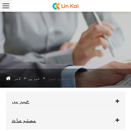
گھر
انڈسٹری نیوز
خبریں
خبریں
مصنوعات