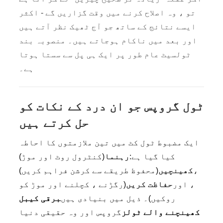
تو ، وہ اصلاح کرنے میں وقت گزاریں گے - اکثر
ایسے نتائج کے ساتھ جو آج ٹھیک نظر آتے ہیں
اور بعد میں ناکام ہوجاتے ہیں۔ منصوبہ بند
ٹولسیٹ عام طور پر ایک ہی پل سے سستا ہوتا
ہے۔
ٹول گروپس جو ان درد کے نکات کو
حل کرتے ہیں
ایک مضبوط ٹول کٹ میں تین ملازمتوں کا احاطہ
کیا گیا ہے:
رہنما
(کنٹرول روٹ اور موڑ)
،
کھینچیں
(محفوظ طریقے سے کرشن فراہم کریں)
، اور
حفاظت کریں
(رگڑنے ، کچلنے اور موڑ کو
روکیں)۔ ذیل میں بنیادی ہیں
برقی کیبل
کھینچنے والے ٹولز
گروپس اور وہ حقیقی دنیا