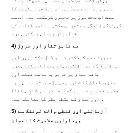
یہاں تک کہ جب کوئی عملہ یہ سوچتا ہے کہ
انہوں نے "اسے سست لیا" ، ایک خراب کونے کا
سیٹ اپ سخت موڑ پر مجبور کرسکتا ہے۔ اس سے
کیبل کی زندگی مختصر ہوسکتی ہے اور آئندہ کی
خرابیاں پیدا ہوسکتی ہیں۔
4) بے قابو تناؤ اور مروڑ
مروڑنے سے کنڈکٹر دباؤ ڈال سکتے ہیں اور
ہینڈلنگ کے مسائل کو بہاو پیدا کرسکتے ہیں۔
ناقص تناؤ پر قابو پانے سے عملے اور
سازوسامان کا خطرہ بھی بڑھ جاتا ہے۔ یہ وہ
جگہ ہے جہاں دائیں کھینچنے والی لائن ، کنڈا
، اور تناؤ کے نقطہ نظر کا معاملہ ہے۔
5) آزمائشی اور غلطی والے ٹولنگ سے
پیداواری صلاحیت کا نقصان
اگر عملہ "زیادہ تر صحیح چیزیں" لے کر آتا ہے