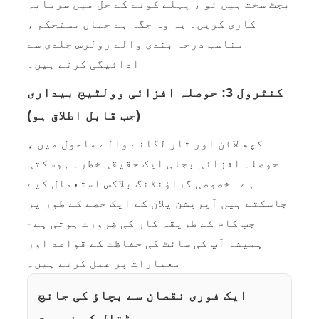
بجٹ سخت ہیں تو ، پہلے کونے کے حل میں سرمایہ
کاری کریں۔ یہ وہ جگہ ہے جہاں مستحکم ،
مناسب درجہ بندی والے رولرس جلدی سے
ادائیگی کرتے ہیں۔
کنٹرول 3: حوصلہ افزائی وولٹیج بیداری
(جب قابل اطلاق ہو)
کچھ لائن اور تار لگانے والے ماحول میں ،
حوصلہ افزائی بجلی ایک حقیقی خطرہ ہوسکتی
ہے۔ خصوصی گراؤنڈنگ بلاکس استعمال کیے
جاسکتے ہیں آپریشن پلان کے ایک حصے کے طور پر
جب کام کے طریقہ کار کی ضرورت ہوتی ہے -
ہمیشہ آپ کی سائٹ کی حفاظت کے قواعد اور
معیارات پر عمل کرتے ہیں۔
ایک فوری نقصان سے بچاؤ کی جانچ
پڑتال کی فہرست