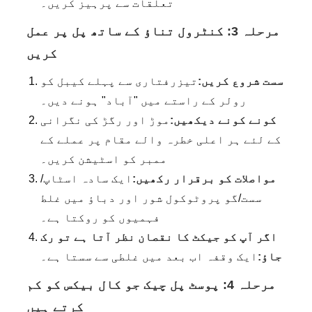
تعلقات سے پرہیز کریں۔
مرحلہ 3: کنٹرول تناؤ کے ساتھ پل پر عمل
کریں
سست شروع کریں:
تیزرفتاری سے پہلے کیبل کو
رولر کے راستے میں "آباد" ہونے دیں۔
کونے کونے دیکھیں:
موڑ اور رگڑ کی نگرانی
کے لئے ہر اعلی خطرہ والے مقام پر عملے کے
ممبر کو اسٹیشن کریں۔
مواصلات کو برقرار رکھیں:
ایک سادہ اسٹاپ/
سست/گو پروٹوکول شور اور دباؤ میں غلط
فہمیوں کو روکتا ہے۔
اگر آپ کو جیکٹ کا نقصان نظر آتا ہے تو رک
جاؤ:
ایک وقفہ اب بعد میں غلطی سے سستا ہے۔
مرحلہ 4: پوسٹ پل چیک جو کال بیکس کو کم
کرتے ہیں