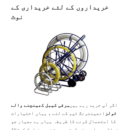
خریداروں کے لئے خریداری کے
نوٹ
اگر آپ خرید رہے ہیں
برقی کیبل کھینچنے والے
ٹولز
انجینئرنگ ٹیم کے لئے ، یہاں اختیارات
کا استعمال کرنے کا طریقہ یہاں ہے معیار جو
فیلڈ میں اہمیت رکھتے ہیں - نہ صرف ایک کیٹلاگ