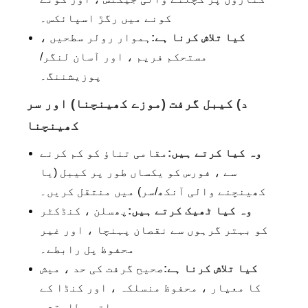
کونے میں رگڑ اسپائکس۔
کیا تلاش کرنا ہے:
ہموار رولر سطحیں ،
مستحکم فریم ، اور آسان لنگر/
پوزیشننگ۔
د) کیبل گرفت (موزے کھینچنا) اور سر
کھینچنا
وہ کیا کرتے ہیں:
مقامی تناؤ کو کم کرنے
سے ، فورس کو یکساں طور پر کیبل (یا
کھینچنے والی آنکھ/سر) میں منتقل کریں۔
وہ کیا ٹھیک کرتے ہیں:
پھسلن ، کنڈکٹر
کو بہتر گرہوں سے نقصان پہنچا ، اور غیر
محفوظ پل رابطے۔
کیا تلاش کرنا ہے:
صحیح گرفت کی حد ، میش
کا معیار ، محفوظ منسلکہ ، اور کنڈا کے
ساتھ مطابقت۔