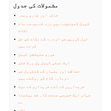
مشمولات کی جدول
خاکہ اور قاری وعدہ
کیبل کھینچنے میں درد کے سب سے عام
نکات
ٹول گروپس جو ان درد کے نکات کو حل
کرتے ہیں
فوری سلیکشن ٹیبل
ایک عملی کیبل پل ورک فلو
حفاظت اور معیار کے کنٹرول جو
دوبارہ کام کو روکتے ہیں
خریداروں کے لئے خریداری کے نوٹ
جہاں ایک خصوصی صنعت کار فٹ بیٹھتا
ہے
سوالات