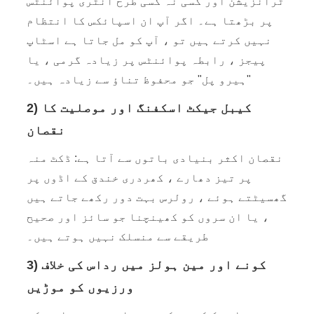
ٹرانزیشن اور کسی نہ کسی طرح انٹری پوائنٹس
پر بڑھتا ہے۔ اگر آپ ان اسپائکس کا انتظام
نہیں کرتے ہیں تو ، آپ کو مل جاتا ہے اسٹاپ
پیجز ، رابطہ پوائنٹس پر زیادہ گرمی ، یا
"ہیرو پل" جو محفوظ تناؤ سے زیادہ ہیں۔
2) کیبل جیکٹ اسکفنگ اور موصلیت کا
نقصان
نقصان اکثر بنیادی باتوں سے آتا ہے: ڈکٹ منہ
پر تیز دھارے ، کھردری خندق کے اڈوں پر
گھسیٹتے ہوئے ، رولرس بہت دور رکھے جاتے ہیں
، یا ان سروں کو کھینچنا جو سائز اور صحیح
طریقے سے منسلک نہیں ہوتے ہیں۔
3) کونے اور مین ہولز میں رداس کی خلاف
ورزیوں کو موڑیں