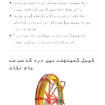
ایک فیصلہ ٹیبل جس کو آپ داخلی خریدنے
والی چیک لسٹ میں کاپی کرسکتے ہیں۔
ایک تکرار کرنے والا ورک فلو (پری پل →
پل → پوسٹ پل) جو رگڑ اور دوبارہ کام کو
کم کرتا ہے۔
"کم قیمت" سے زیادہ سپلائرز کا موازنہ
کرنے کے لئے خریدار مرکوز نوٹ۔
کیبل کھینچنے میں درد کے سب سے
عام نکات