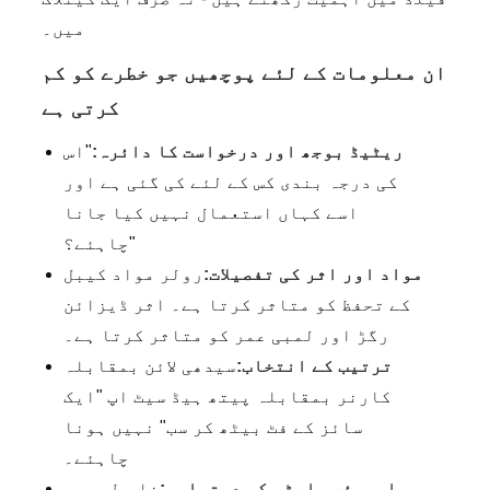
میں۔
ان معلومات کے لئے پوچھیں جو خطرے کو کم
کرتی ہے
ریٹیڈ بوجھ اور درخواست کا دائرہ:
"اس
کی درجہ بندی کس کے لئے کی گئی ہے اور
اسے کہاں استعمال نہیں کیا جانا
چاہئے؟"
مواد اور اثر کی تفصیلات:
رولر مواد کیبل
کے تحفظ کو متاثر کرتا ہے۔ اثر ڈیزائن
رگڑ اور لمبی عمر کو متاثر کرتا ہے۔
ترتیب کے انتخاب:
سیدھی لائن بمقابلہ
کارنر بمقابلہ پیتھ ہیڈ سیٹ اپ "ایک
سائز کے فٹ بیٹھ کر سب" نہیں ہونا
چاہئے۔
اسپیئر پارٹس کی دستیابی:
خاص طور پر