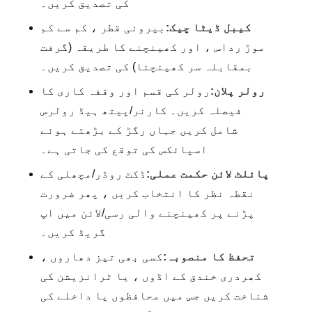
کی تصدیق کریں۔
کیبل ڈیٹا چیک:
بیرونی قطر ، کم سے کم
موڑ رداس ، اور کھینچنے کا طریقہ (گرفت
بمقابلہ سر کھینچنا) کی تصدیق کریں۔
رولر پلان:
رولر کی قسم اور وقفہ کاری کا
فیصلہ کریں۔ کارنر/پیتھ ہیڈ رولرس
شامل کریں جہاں رگڑ کے بڑھتے ہوئے
اسپائکس کی توقع کی جاتی ہے۔
پائلٹ لائن حکمت عملی:
ڈکٹ روڈر/مچھلی کے
نقطہ نظر کا انتخاب کریں ، پھر ضرورت
پڑنے پر کھینچنے والی رسی/لائن میں اپ
گریڈ کریں۔
تحفظ کا منصوبہ:
کسی بھی تیز دھاروں ،
کھردری خندق کے اڈوں ، یا ٹرانزیشن کی
شناخت کریں جس میں محافظوں یا داخلے کی