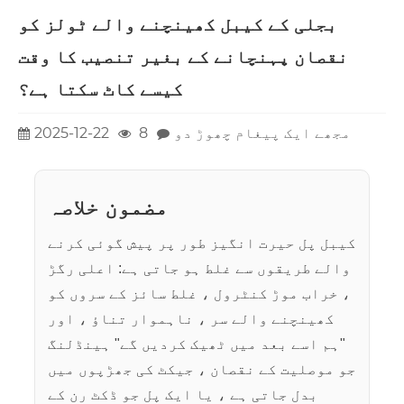
بجلی کے کیبل کھینچنے والے ٹولز کو
نقصان پہنچانے کے بغیر تنصیب کا وقت
کیسے کاٹ سکتا ہے؟
مجھے ایک پیغام چھوڑ دو
8
2025-12-22
مضمون خلاصہ
کیبل پل حیرت انگیز طور پر پیش گوئی کرنے
والے طریقوں سے غلط ہو جاتی ہے: اعلی رگڑ
، خراب موڑ کنٹرول ، غلط سائز کے سروں کو
کھینچنے والے سر ، ناہموار تناؤ ، اور
"ہم اسے بعد میں ٹھیک کردیں گے" ہینڈلنگ
جو موصلیت کے نقصان ، جیکٹ کی جھڑپوں میں
بدل جاتی ہے ، یا ایک پل جو ڈکٹ رن کے