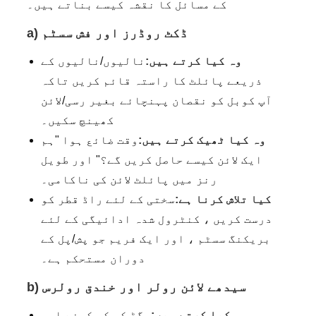
کے مسائل کا نقشہ کیسے بناتے ہیں۔
a) ڈکٹ روڈرز اور فش سسٹم
وہ کیا کرتے ہیں:
نالیوں/نالیوں کے
ذریعے پائلٹ کا راستہ قائم کریں تاکہ
آپ کوبل کو نقصان پہنچائے بغیر رسی/لائن
کھینچ سکیں۔
وہ کیا ٹھیک کرتے ہیں:
وقت ضائع ہوا "ہم
ایک لائن کیسے حاصل کریں گے؟" اور طویل
رنز میں پائلٹ لائن کی ناکامی۔
کیا تلاش کرنا ہے:
سختی کے لئے راڈ قطر کو
درست کریں ، کنٹرول شدہ ادائیگی کے لئے
بریکنگ سسٹم ، اور ایک فریم جو پش/پل کے
دوران مستحکم ہے۔
b) سیدھے لائن رولر اور خندق رولرس
وہ کیا کرتے ہیں:
رگڑ کو کم کرنے اور