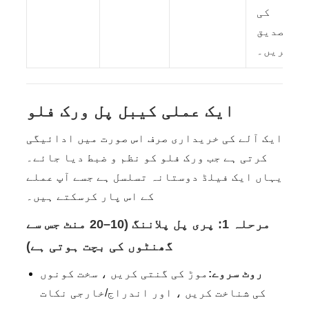
کی
تصدیق
کریں۔
ایک عملی کیبل پل ورک فلو
ایک آلے کی خریداری صرف اس صورت میں ادائیگی
کرتی ہے جب ورک فلو کو نظم و ضبط دیا جائے۔
یہاں ایک فیلڈ دوستانہ تسلسل ہے جسے آپ عملے
کے اس پار کرسکتے ہیں۔
مرحلہ 1: پری پل پلاننگ (10–20 منٹ جس سے
گھنٹوں کی بچت ہوتی ہے)
روٹ سروے:
موڑ کی گنتی کریں ، سخت کونوں
کی شناخت کریں ، اور اندراج/خارجی نکات