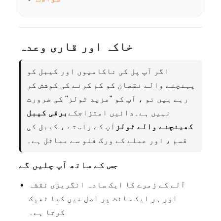
خاکہ اور قاری وعدہ
اگر آپ پل کی ناکامیوں اور کیبل کو
پہنچنے والے نقصان کو کم کرنے کی کوشش کر
رہے ہیں تو ، آپ کو "مزید ٹولز" کی ضرورت
نہیں ہے۔
دائیں امتزاج
کے
برقی کیبل
کھینچنے والے ٹولز
آپ کے راستے ، کیبل کی
قسم ، اور عملے کے ورک فلو سے مماثل ہے۔
جس کے ساتھ آپ چلیں گے
آلے کے زمرے کا ایک سادہ انگریزی نقشہ
اور ہر ایک سائٹ پر اصل میں کیا ٹھیک
کرتا ہے۔