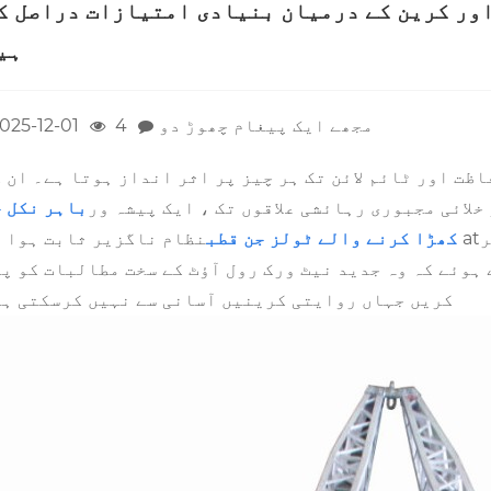
اور کرین کے درمیان بنیادی امتیازات دراصل ک
ہی
مجھے ایک پیغام چھوڑ دو
4
025-12-01
ظت اور ٹائم لائن تک ہر چیز پر اثر انداز ہوتا ہے۔ ان 
لائی مجبوری رہائشی علاقوں تک ، ایک پیشہ ور
باہر نکل 
ر
نظام ناگزیر ثابت ہوا ہے۔ at
کھڑا کرنے والے ٹولز جن قطب
 ہوئے کہ وہ جدید نیٹ ورک رول آؤٹ کے سخت مطالبات کو پ
کریں جہاں روایتی کرینیں آسانی سے نہیں کرسکتی ہ