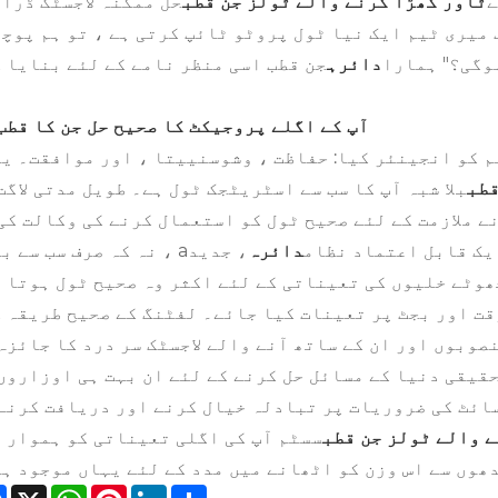
ے
ٹاور کھڑا کرنے والے ٹولز جن قطب
حل ممکنہ لاجسٹک ڈرا
میری ٹیم ایک نیا ٹول پروٹو ٹائپ کرتی ہے ، تو ہم پوچ
دائرہ
جن قطب اسی منظر نامے کے لئے بنایا 
ہ
آپ کے اگلے پروجیکٹ کا صحیح حل جن کا قطب
م کو انجینئر کیا: حفاظت ، وشوسنییتا ، اور موافقت۔ ی
قطب
بلا شبہ آپ کا سب سے اسٹریٹجک ٹول ہے۔ طویل مدتی لاگت
ے ملازمت کے لئے صحیح ٹول کو استعمال کرنے کی وکالت کی
ایک قابل اعتماد نظام
دائرہ
، جدید
، نہ کہ صرف سب سے بڑا۔ a
ھوٹے خلیوں کی تعیناتی کے لئے اکثر وہ صحیح ٹول ہوتا 
قت اور بجٹ پر تعینات کیا جائے۔ لفٹنگ کے صحیح طریقہ 
نصوبوں اور ان کے ساتھ آنے والے لاجسٹک سر درد کا جائزہ
قیقی دنیا کے مسائل حل کرنے کے لئے ان بہت ہی اوزاروں
ائٹ کی ضروریات پر تبادلہ خیال کرنے اور دریافت کرنے
 والے ٹولز جن قطب
سسٹم آپ کی اگلی تعیناتی کو ہموار 
ھوں سے اس وزن کو اٹھانے میں مدد کے لئے یہاں موجود ہ