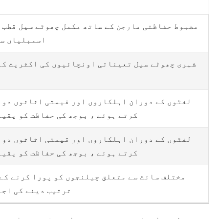
مضبوط حفاظتی مارجن کے ساتھ مکمل چھوٹے سیل قطب 
اسمبلیاں س
شہری چھوٹے سیل تعیناتی اونچائیوں کی اکثریت کا
لفٹوں کے دوران اہلکاروں اور قیمتی اثاثوں دون
کرتے ہوئے ، بوجھ کی حفاظت کو یقین
لفٹوں کے دوران اہلکاروں اور قیمتی اثاثوں دون
کرتے ہوئے ، بوجھ کی حفاظت کو یقین
مختلف سائٹ سے متعلق چیلنجوں کو پورا کرنے کے 
ترتیب دینے کی اجا