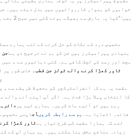
مضبوط پیرامیٹرز پر یہ توجہ ہماری یقینی بناتی ہ
خوابوں کو ہموار کارروائیوں میں بدل دیتے ہیں۔ جب 
ہیں: "کیا یہ بارش سے بھیگے ہوئے گلی میں صبح 2 بجے ہوگی؟" ہمارا
مخصوص درد کے نکات کو حل کرنے کے لئے ہمارے سسٹ
بنیادی پیرامیٹرز ہیں جن کو ہم نے ترجیح دی ہے:
جن 
بچت اور رسد کی لچک کافی ہے۔ کئی دہائیوں سے ، میں ن
ٹاور کھڑا کرنے والے ٹولز جن قطب
، خاص طور پر 
چ
مقصد یہ ہے کہ انفراسٹرکچر کو محفوظ طریقے سے ، و
کا انتخاب پہلا بڑا قدم ہے۔ اگر آپ اپنے آنے والے م
رہے ہیں تو آئیے بات کریں۔ ہماری ٹیم پر
دائرہ
ح
فائدہ اٹھایا ہے۔
ہم سے رابطہ کریں
آج
اپنی مخصوص س
لئے کہ ہمارا مقصد کس طرح تیار ہے
ٹاور کھڑا کرنے
زیادہ منافع بخش بنا سکتے ہیں۔ ہم یہاں آپ کے کند