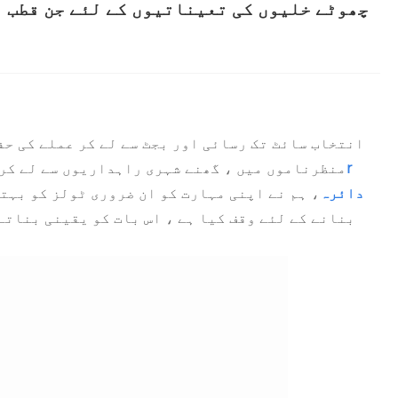
چھوٹے خلیوں کی تعیناتیوں کے لئے جن قطب 
انتخاب سائٹ تک رسائی اور بجٹ سے لے کر عملے کی حفا
r
منظرناموں میں ، گھنے شہری راہداریوں سے لے کر خ
دائرہ
، ہم نے اپنی مہارت کو ان ضروری ٹولز کو بہت
بنانے کے لئے وقف کیا ہے ، اس بات کو یقینی بناتے