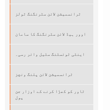
ٹرانسمیشن لائن سٹرنگنگ ٹولز
اوور ہیڈ لائن سٹرنگنگ کا سامان
اینٹی ٹوئسٹنگ سٹیل وائر رسی۔
ٹرانسمیشن لائن پلنگ ونچز
ٹاور کو کھڑا کرنے کے اوزار جن
پول