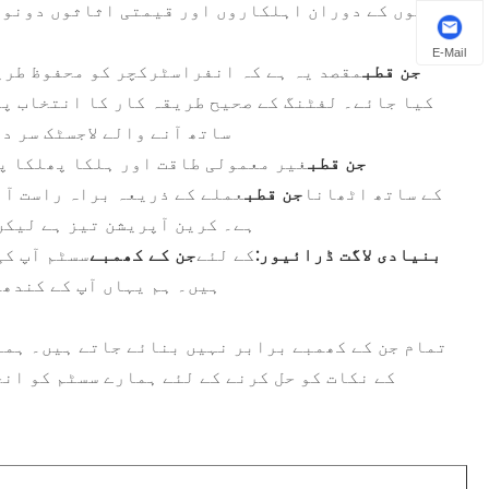
لفٹوں کے دوران اہلکاروں اور قیمتی اثاثوں دونوں 
E-Mail
جن قطب
مقصد یہ ہے کہ انفراسٹرکچر کو محفوظ طری
کیا جائے۔ لفٹنگ کے صحیح طریقہ کار کا انتخاب پہل
ساتھ آنے والے لاجسٹک سر د
جن قطب
غیر معمولی طاقت اور ہلکا پھلکا پ
a کے ساتھ اٹھانا
جن قطب
عملے کے ذریعہ براہ راست آہ
ہے۔ کرین آپریشن تیز ہے لیکن
بنیادی لاگت ڈرائیور:
کے لئے
جن کے کھمبے
سسٹم آپ کی
ہیں۔ ہم یہاں آپ کے کندھو
تمام جن کے کھمبے برابر نہیں بنائے جاتے ہیں۔ ہما
کے نکات کو حل کرنے کے لئے ہمارے سسٹم کو ان