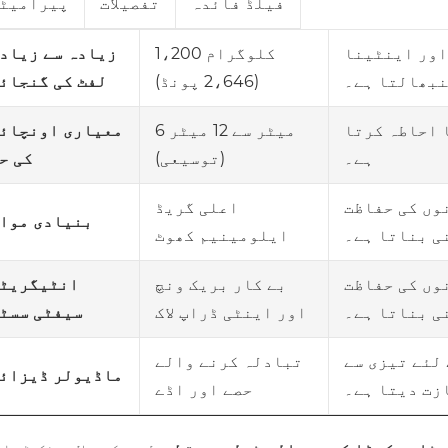
فیلڈ فائدہ
تفصیلات
پیرامیٹ
اور اینٹینا
1،200 کلوگرام
زیادہ سے زیاد
نبھالتا ہے۔
(2،646 پونڈ)
لفٹ کی گنجائ
 احاطہ کرتا
6 میٹر سے 12 میٹر
معیاری اونچائ
ہے۔
(توسیعی)
کی ح
وں کی حفاظت
اعلی گریڈ
بنیادی موا
ی بناتا ہے۔
ایلومینیم کھوٹ
وں کی حفاظت
بے کار بریک ونچ
انٹیگریٹ
ی بناتا ہے۔
اور اینٹی ڈراپ لاک
سیفٹی سسٹ
لئے تیزی سے
تبادلہ کرنے والے
ماڈیولر ڈیزائ
زت دیتا ہے۔
حصے اور اڈے