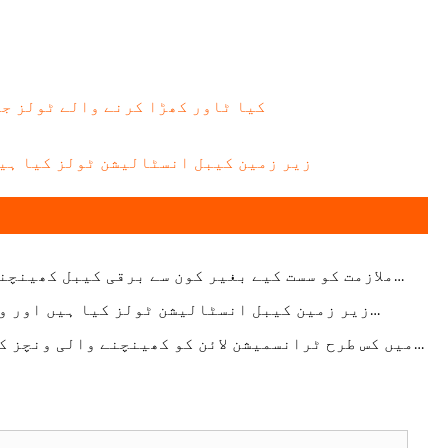
کیا ٹاور کھڑا کرنے والے ٹولز جن
زیر زمین کیبل انسٹالیشن ٹولز کیا ہیں
ملازمت کو سست کیے بغیر کون سے برقی کیبل کھینچن
والے ٹولز خطرے کو کم کرتے ہی
زیر زمین کیبل انسٹالیشن ٹولز کیا ہیں اور و
پروجیکٹ کی کارکردگی کو کس طرح بہتر بناتے ہی
میں کس طرح ٹرانسمیشن لائن کو کھینچنے والی ونچز ک
انتخاب کروں جو واقعی میں سائٹ پر فراہم کرتا ہ