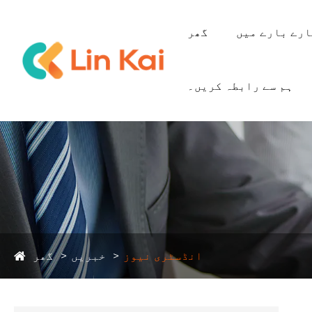
رے بارے میں
گھر
ہم سے رابطہ کریں۔
انڈسٹری نیوز
خبریں
گھر