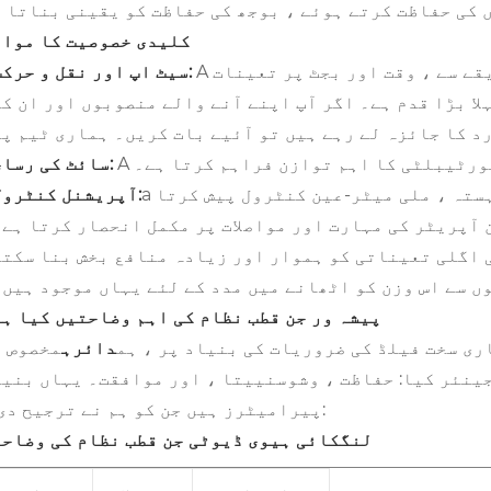
کی حفاظت کرتے ہوئے ، بوجھ کی حفاظت کو یقینی بناتا 
کلیدی خصوصیت کا موا
قے سے ، وقت اور بجٹ پر تعینات
A
سیٹ اپ اور نقل و حرکت:
ا بڑا قدم ہے۔ اگر آپ اپنے آنے والے منصوبوں اور ان کے
رد کا جائزہ لے رہے ہیں تو آئیے بات کریں۔ ہماری ٹیم پر
ورٹیبلٹی کا اہم توازن فراہم کرتا ہے۔
A
سائٹ کی رسائ:
ستہ ، ملی میٹر-عین کنٹرول پیش کرتا
آپریشنل کنٹرول:
 آپریٹر کی مہارت اور مواصلات پر مکمل انحصار کرتا ہے۔
 اگلی تعیناتی کو ہموار اور زیادہ منافع بخش بنا سکتے
ں سے اس وزن کو اٹھانے میں مدد کے لئے یہاں موجود ہیں۔
پیشہ ور جن قطب نظام کی اہم وضاحتیں کیا ہ
ری سخت فیلڈ کی ضروریات کی بنیاد پر ، ہم
دائرہ
مخصوص 
جینئر کیا: حفاظت ، وشوسنییتا ، اور موافقت۔ یہاں بنی
پیرامیٹرز ہیں جن کو ہم نے ترجیح دی ہے:
لنگکائی ہیوی ڈیوٹی جن قطب نظام کی وضاح