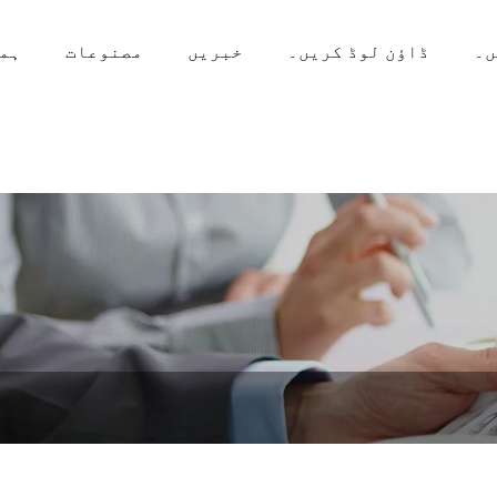
ں۔
ڈاؤن لوڈ کریں۔
خبریں
مصنوعات
ہما