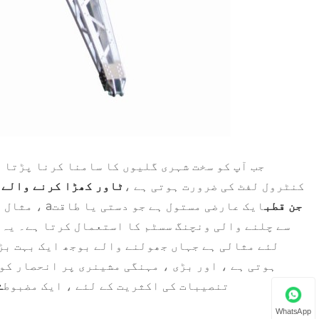
جب آپ کو سخت شہری گلیوں کا سامنا کرنا پڑتا 
کنٹرول لفٹ کی ضرورت ہوتی ہے ،
ٹاور کھڑا کرنے والے 
جن قطب
ایک عارضی مستول ہے جو دستی یا طاقت
مثال استعداد کے لئے ان کی طرف رجوع کر چکی ہیں۔ کرین کے برعکس ، a
سے چلنے والی ونچنگ سسٹم کا استعمال کرتا ہے۔ یہ 
لئے مثالی ہے جہاں جھولنے والے بوجھ ایک بہت بڑا
ہوتی ہے ، اور بڑی ، مہنگی مشینری پر انحصار کو
تنصیبات کی اکثریت کے لئے ، ایک مضبوط
ٹ
WhatsApp