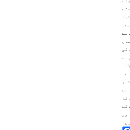
ؤنے
ھتے
گیا
ے۔
 ہے
ہاں
 کی
 ہے
ہے۔
کار
 لے
 کا
 کے
اور
یں۔