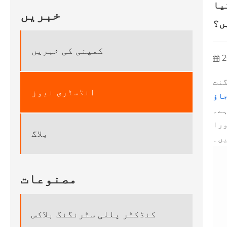
یا
خبریں
ں؟
کمپنی کی خبریں
2
گنت
انڈسٹری نیوز
جاؤ
ورا
بلاگ
یں۔
مصنوعات
کنڈکٹر پللی سٹرنگنگ بلاکس