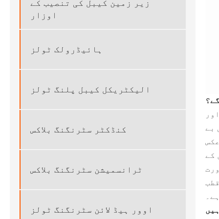
زیر زمین کیبل کی تنصیب کے
اوزار
ہائیڈرولک ٹولز
الیکٹریکل کیبل پلنگ ٹولز
گے؟
اور
 بے
کنڈکٹر سٹرنگنگ بلاکس
 کے
ورت
ٹرانسمیشن سٹرنگنگ بلاکس
قطب
ہے۔
اوور ہیڈ لائن سٹرنگنگ ٹولز
ہیں