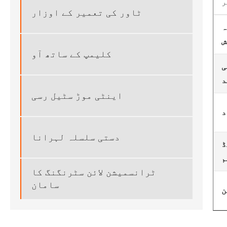
ر
ٹاور کی تعمیر کے اوزار
ہ
ش
کلیمپ کے ساتھ آو
ی
د
اینٹی موڑ سٹیل رسی
د
دستی سلسلہ لہرانا
ڈ
م
ٹرانسمیشن لائن سٹرنگنگ کا
سامان
ن