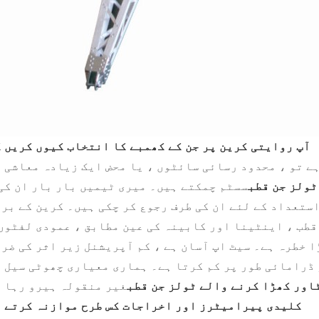
آپ روایتی کرین پر جن کے کھمبے کا انتخاب کیوں کریں 
ہے تو ، محدود رسائی سائٹوں ، یا محض ایک زیادہ معاشی 
ٹولز جن قطب
سسٹم چمکتے ہیں۔ میری ٹیمیں بار بار ان کی
قطب ، اینٹینا اور کابینہ کی عین مطابق ، عمودی لفٹوں
 خطرہ ہے۔ سیٹ اپ آسان ہے ، کم آپریشنل زیر اثر کی ضر
 ڈرامائی طور پر کم کرتا ہے۔ ہماری معیاری چھوٹی سیل 
اور کھڑا کرنے والے ٹولز جن قطب
غیر منقولہ ہیرو رہا 
کلیدی پیرامیٹرز اور اخراجات کس طرح موازنہ کرتے 