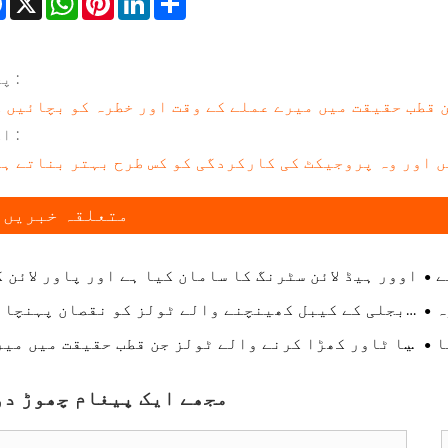
Facebook
X
WhatsApp
Pinterest
LinkedIn
Share
پچھلا :
 قطب حقیقت میں میرے عملے کے وقت اور خطرہ کو بچائیں 
اگلے :
 اور وہ پروجیکٹ کی کارکردگی کو کس طرح بہتر بناتے ہ
متعلقہ خبریں۔
ے
اوور ہیڈ لائن سٹرنگ کا سامان کیا ہے اور پاور لائن ک
ں؟
تعمیر کے لئے یہ کیوں ضروری 
ہ
بجلی کے کیبل کھینچنے والے ٹولز کو نقصان پہنچان
ں؟
کے بغیر تنصیب کا وقت کیسے کاٹ سکتا 
ا
کیا ٹاور کھڑا کرنے والے ٹولز جن قطب حقیقت میں میر
ے؟
عملے کے وقت اور خطرہ کو بچائیں 
مجھے ایک پیغام چھوڑ دو