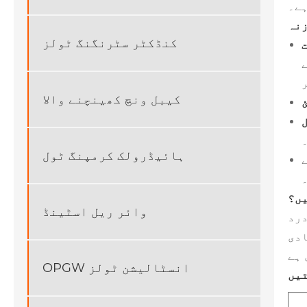
ہے۔
زنہ
کنڈکٹر سٹرنگنگ ٹولز
کیبل ونچ کھینچنے والا
ہائیڈرولک کرمپنگ ٹول
یں؟
وائر ریل اسٹینڈ
درد
ادی
OPGW انسٹالیشن ٹولز
تیں