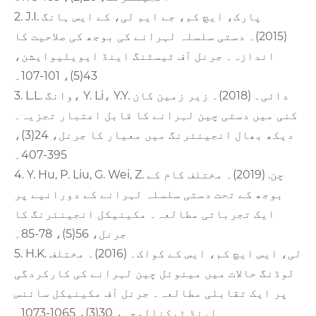
2. J.I. پارک، ایچ کم، جے ایم لی، کے ایس ہانگ
(2015)۔ دستی سلسلہ لہرانے کی بوجھ کی صلاحیت کا
اندازہ۔ جرنل آف ٹیسٹنگ اینڈ ایویلیوایشن،
43(5)، 101-107۔
3. L.L. وانگ، Y. Li، Y.Y. دائی۔ (2018)۔ زیر زمین کان
کنی میں دستی چین لہرانے کا قابل اعتبار تجزیہ۔
دیکھ بھال انجینئرنگ میں معیار کا جرنل، 24(3)،
395-407۔
4. Y. Hu, P. Liu, G. Wei, Z. چن. (2019)۔ مختلف کام کے
بوجھ کے تحت دستی سلسلہ لہرانے کے دورانیے پر
ایک تجرباتی مطالعہ۔ مکینیکل انجینئرنگ کا
جرنل، 56(5)، 78-85۔
5. H.K. لی، ایس ایچ کم، ایس کے کواک۔ (2016)۔ مختلف
لوڈنگ حالات میں مینوئل چین لہرانے کی کارکردگی
پر ایک تقابلی مطالعہ۔ جرنل آف مکینیکل سائنس
اینڈ ٹیکنالوجی، 30(3)، 1065-1073۔