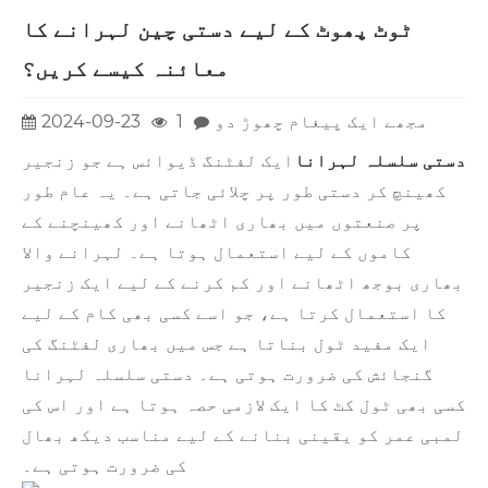
ٹوٹ پھوٹ کے لیے دستی چین لہرانے کا
معائنہ کیسے کریں؟
مجھے ایک پیغام چھوڑ دو
1
2024-09-23
دستی سلسلہ لہرانا
ایک لفٹنگ ڈیوائس ہے جو زنجیر
کھینچ کر دستی طور پر چلائی جاتی ہے۔ یہ عام طور
پر صنعتوں میں بھاری اٹھانے اور کھینچنے کے
کاموں کے لیے استعمال ہوتا ہے۔ لہرانے والا
بھاری بوجھ اٹھانے اور کم کرنے کے لیے ایک زنجیر
کا استعمال کرتا ہے، جو اسے کسی بھی کام کے لیے
ایک مفید ٹول بناتا ہے جس میں بھاری لفٹنگ کی
گنجائش کی ضرورت ہوتی ہے۔ دستی سلسلہ لہرانا
کسی بھی ٹول کٹ کا ایک لازمی حصہ ہوتا ہے اور اس کی
لمبی عمر کو یقینی بنانے کے لیے مناسب دیکھ بھال
کی ضرورت ہوتی ہے۔