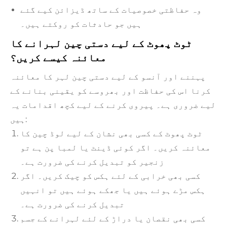
وہ حفاظتی خصوصیات کے ساتھ ڈیزائن کیے گئے
ہیں جو حادثات کو روکتے ہیں۔
ٹوٹ پھوٹ کے لیے دستی چین لہرانے کا
معائنہ کیسے کریں؟
پہننے اور آنسو کے لیے دستی چین لہر کا معائنہ
کرنا اس کی حفاظت اور بھروسے کو یقینی بنانے کے
لیے ضروری ہے۔ پیروی کرنے کے لیے کچھ اقدامات یہ
ہیں:
ٹوٹ پھوٹ کے کسی بھی نشان کے لیے لوڈ چین کا
معائنہ کریں۔ اگر کوئی ڈینٹ یا لمبا پن ہے تو
زنجیر کو تبدیل کرنے کی ضرورت ہے۔
کسی بھی خرابی کے لئے ہکس کو چیک کریں۔ اگر
ہکس مڑے ہوئے ہیں یا جھکے ہوئے ہیں تو انہیں
تبدیل کرنے کی ضرورت ہے۔
کسی بھی نقصان یا دراڑ کے لئے لہرانے کے جسم