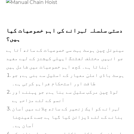
دستی سلسلہ لہرانے کی اہم خصوصیات کیا
ہیں؟
مینوئل چین ہوسٹ بہت سی خصوصیات کے ساتھ آتا ہے
جو انہیں مختلف لفٹنگ ایپلی کیشنز کے لیے مفید
بناتا ہے۔ کچھ اہم خصوصیات میں شامل ہیں:
ہوسٹ باڈی اعلیٰ معیار کے اسٹیل سے بنی ہے، جو
طاقت اور استحکام فراہم کرتی ہے۔
لوڈ چین مرکب سٹیل سے بنا ہے، جو پہننے اور
آنسو کے لئے مزاحم ہے
لہرانے کو ایک زنجیر کے ساتھ چلانے میں آسان
بنانے کے لئے ڈیزائن کیا گیا ہے جسے کھینچنا
آسان ہے۔
لہرانے کو ہلکا پھلکا اور پورٹیبل بنانے کے