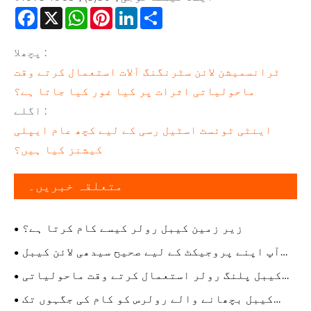
Facebook
X
WhatsApp
Pinterest
LinkedIn
Share
پچھلا :
ٹرانسمیشن لائن سٹرنگنگ آلات استعمال کرتے وقت
ماحولیاتی اثرات پر کیا غور کیا جاتا ہے؟
اگلے :
اینٹی ٹوئسٹ اسٹیل رسی کے لیے کچھ عام ایپلی
کیشنز کیا ہیں؟
متعلقہ خبریں۔
زیر زمین کیبل رولر کیسے کام کرتا ہے؟
آپ اپنے پروجیکٹ کے لیے صحیح سیدھی لائن کیبل
رولر کا انتخاب کیسے کر سکتے ہیں؟
کیبل پلنگ رولر استعمال کرتے وقت ماحولیاتی
تحفظات کیا ہیں؟
کیبل بچھانے والے رولرس کو کام کی جگہوں تک