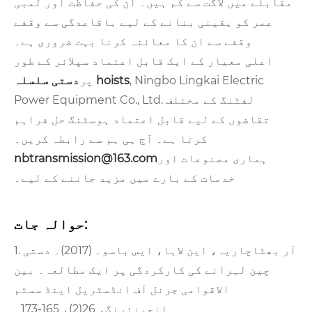
مقابلے میں لاگت سے کم ہیں۔ ان کی حفاظت اور لمبی
عمر کو یقینی بنانے کے لیے باقاعدگی سے وقفے
وقفے سے ان کا معائنہ کرنا بہت ضروری ہے۔
اعلی معیار کے ایک قابل اعتماد سپلائر کے طور
, Ningbo Lingkai Electric
دستی سلسلہ hoists
پر
Power Equipment Co., Ltd. لفٹنگ کے مختلف
تقاضوں کے لیے قابل اعتماد ہوسٹنگ حل فراہم
کرتا ہے۔ آج ہی ہم سے رابطہ کریں۔
ہماری مصنوعات اور
nbtransmission@163.com
خدمات کے بارے میں مزید جاننے کے لیے۔
حوالہ جات:
1. آر بھٹاچاریہ، این لاہا، ایس باسو۔ (2017)۔ دستی
چین لہرانے کی کارکردگی پر ایک مطالعہ۔ بین
الاقوامی جرنل آف انڈسٹریل اینڈ سسٹم
انجینئرنگ، 26(2)، 165-173۔