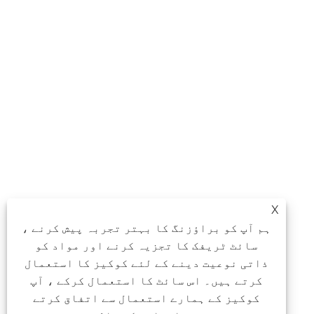
X
ہم آپ کو براؤزنگ کا بہتر تجربہ پیش کرنے ،
سائٹ ٹریفک کا تجزیہ کرنے اور مواد کو
ذاتی نوعیت دینے کے لئے کوکیز کا استعمال
کرتے ہیں۔ اس سائٹ کا استعمال کرکے ، آپ
کوکیز کے ہمارے استعمال سے اتفاق کرتے