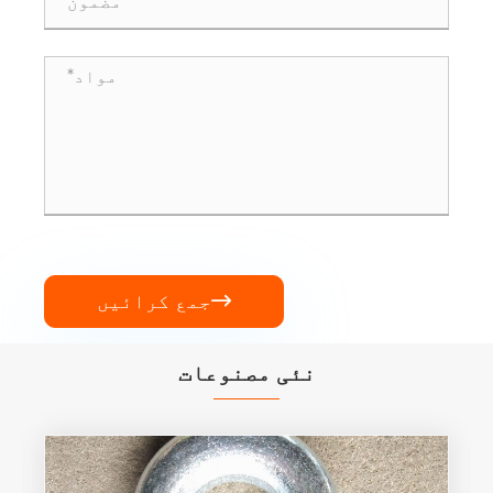
جمع کرائیں

نئی مصنوعات