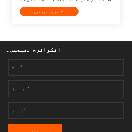
کیا فائدے ہیں؟
مزید دیکھیں >>
انکوائری بھیجیں۔