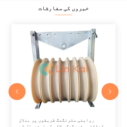
خبروں کی سفارشات


روایتی سٹرنگنگ طریقوں پر بنڈل
کنڈکٹر سٹرنگنگ بلاکس کے استعمال کے