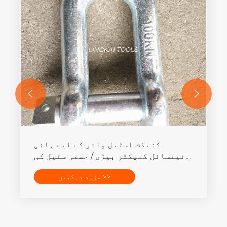


کنیکٹ اسٹیل وائر کے لیے ہائی
ٹینسائل کنیکٹر بیڑی / جستی سٹیل کی
بیڑی
مزید دیکھیں >>