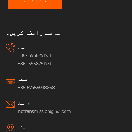
جمع کرائیں
ہم سے رابطہ کریں۔
فون
+86-15958291731
+86-15958291731
فیکس
+86-57465938668
ای میل
nbtransmission@163.com
پتہ