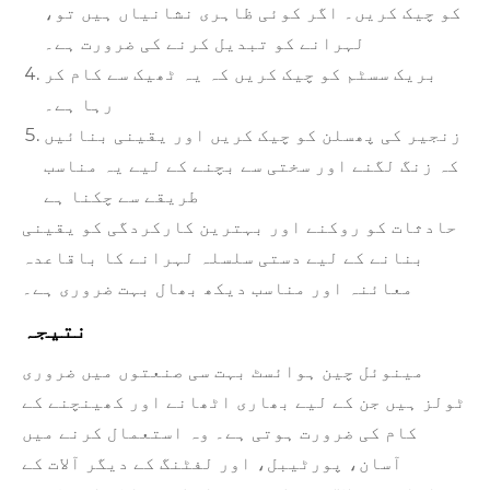
کو چیک کریں۔ اگر کوئی ظاہری نشانیاں ہیں تو،
لہرانے کو تبدیل کرنے کی ضرورت ہے۔
بریک سسٹم کو چیک کریں کہ یہ ٹھیک سے کام کر
رہا ہے۔
زنجیر کی پھسلن کو چیک کریں اور یقینی بنائیں
کہ زنگ لگنے اور سختی سے بچنے کے لیے یہ مناسب
طریقے سے چکنا ہے
حادثات کو روکنے اور بہترین کارکردگی کو یقینی
بنانے کے لیے دستی سلسلہ لہرانے کا باقاعدہ
معائنہ اور مناسب دیکھ بھال بہت ضروری ہے۔
نتیجہ
مینوئل چین ہوائسٹ بہت سی صنعتوں میں ضروری
ٹولز ہیں جن کے لیے بھاری اٹھانے اور کھینچنے کے
کام کی ضرورت ہوتی ہے۔ وہ استعمال کرنے میں
آسان، پورٹیبل، اور لفٹنگ کے دیگر آلات کے