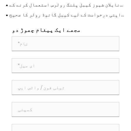
کیسے پہنچایا جاتا ہے؟
نایلان شیوز کیبل پلنگ رولرس استعمال کرنے کے
کیا فوائد ہیں؟
اپنی درخواست کے لیے کیبل گائیڈ رولر کا صحیح
سائز کیسے بنائیں
مجھے ایک پیغام چھوڑ دو