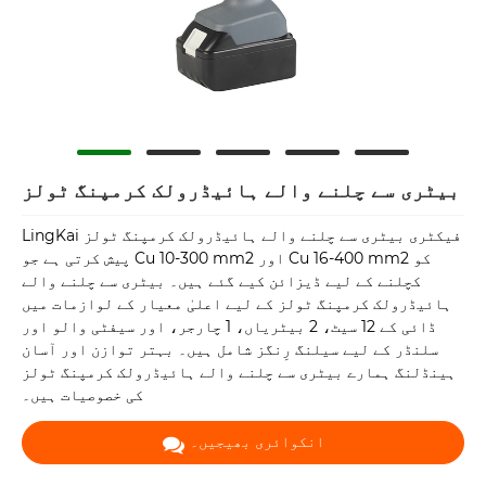
بیٹری سے چلنے والے ہائیڈرولک کرمپنگ ٹولز
LingKai فیکٹری بیٹری سے چلنے والے ہائیڈرولک کرمپنگ ٹولز
پیش کرتی ہے جو Cu 10-300 mm2 اور Cu 16-400 mm2 کو
کچلنے کے لیے ڈیزائن کیے گئے ہیں۔ بیٹری سے چلنے والے
ہائیڈرولک کرمپنگ ٹولز کے لیے اعلیٰ معیار کے لوازمات میں
ڈائی کے 12 سیٹ، 2 بیٹریاں، 1 چارجر، اور سیفٹی والو اور
سلنڈر کے لیے سیلنگ رِنگز شامل ہیں۔ بہتر توازن اور آسان
ہینڈلنگ ہمارے بیٹری سے چلنے والے ہائیڈرولک کرمپنگ ٹولز
کی خصوصیات ہیں۔
انکوائری بھیجیں۔