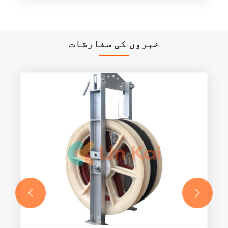
خبروں کی سفارشات

