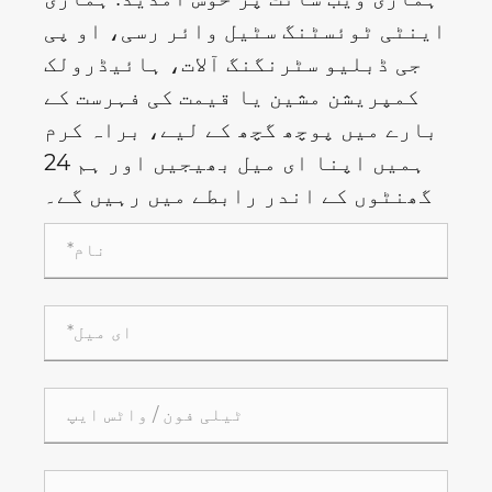
اینٹی ٹوئسٹنگ سٹیل وائر رسی، او پی
جی ڈبلیو سٹرنگنگ آلات، ہائیڈرولک
کمپریشن مشین یا قیمت کی فہرست کے
بارے میں پوچھ گچھ کے لیے، براہ کرم
ہمیں اپنا ای میل بھیجیں اور ہم 24
گھنٹوں کے اندر رابطے میں رہیں گے۔