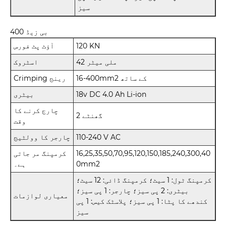
سیز
بی زیڈ 400
120 KN
آؤٹ پٹ فورس
42 ملی میٹر
اسٹروک
16-400mm2 کے ساتھ
Crimping رینج
18v DC 4.0 Ah Li-ion
بیٹری
چارج کرنے کا
2 گھنٹے
وقت
110-240 V AC
چارجر کا وولٹیج
16,25,35,50,70,95,120,150,185,240,300,40
کرمپنگ مر جاتی
0mm2
ہے۔
کرمپنگ ٹول: 1 سیٹ؛ کرمپنگ ڈائی: 12 سیٹ؛
بیٹری: 2 پی سیز؛ چارجر: 1 پی سیز؛
معیاری لوازمات
کندھے کا پٹا: 1 پی سیز؛ پلاسٹک کیس: 1 پی
سیز