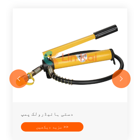


دستی ہائیڈرولک پمپ
مزید دیکھیں >>