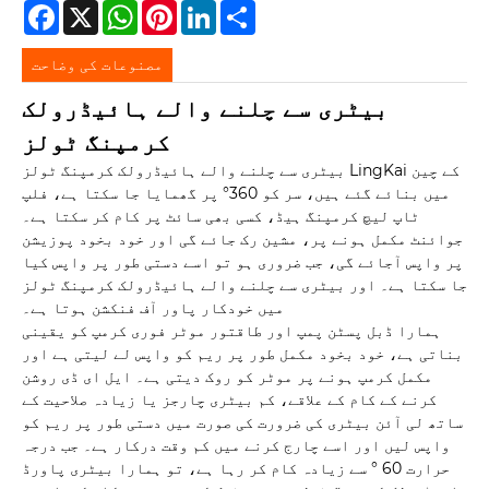
Facebook
X
WhatsApp
Pinterest
LinkedIn
Share
مصنوعات کی وضاحت
بیٹری سے چلنے والے ہائیڈرولک
کرمپنگ ٹولز
بیٹری سے چلنے والے ہائیڈرولک کرمپنگ ٹولز LingKai کے چین
میں بنائے گئے ہیں، سر کو 360° پر گھمایا جا سکتا ہے، فلپ
ٹاپ لیچ کرمپنگ ہیڈ، کسی بھی سائٹ پر کام کر سکتا ہے۔
جوائنٹ مکمل ہونے پر، مشین رک جائے گی اور خود بخود پوزیشن
پر واپس آجائے گی، جب ضروری ہو تو اسے دستی طور پر واپس کیا
جا سکتا ہے۔ اور بیٹری سے چلنے والے ہائیڈرولک کرمپنگ ٹولز
میں خودکار پاور آف فنکشن ہوتا ہے۔
ہمارا ڈبل ​​پسٹن پمپ اور طاقتور موٹر فوری کرمپ کو یقینی
بناتی ہے، خود بخود مکمل طور پر ریم کو واپس لے لیتی ہے اور
مکمل کرمپ ہونے پر موٹر کو روک دیتی ہے۔ ایل ای ڈی روشن
کرنے کے کام کے علاقے، کم بیٹری چارجز یا زیادہ صلاحیت کے
ساتھ لی آئن بیٹری کی ضرورت کی صورت میں دستی طور پر ریم کو
واپس لیں اور اسے چارج کرنے میں کم وقت درکار ہے۔ جب درجہ
حرارت 60 ° سے زیادہ کام کر رہا ہے، تو ہمارا بیٹری پاورڈ