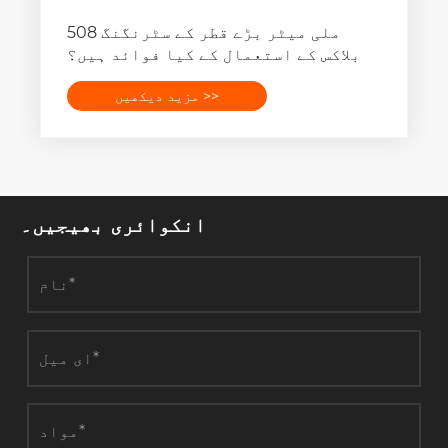
508 ملی میٹر بڑے قطر کے سٹرنگنگ
بلاکس کے استعمال کے کیا فوائد ہیں؟
مزید دیکھیں >>
انکوائری بھیجیں۔