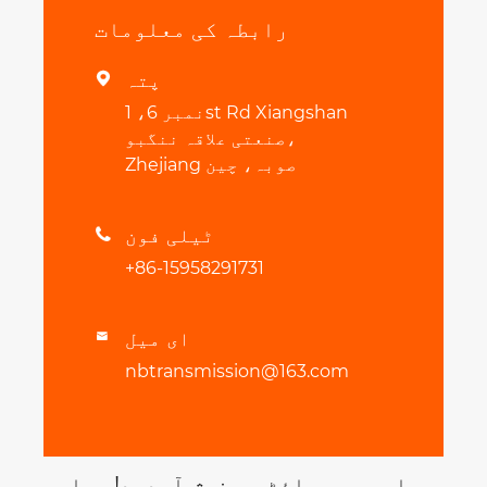
رابطہ کی معلومات
پتہ

نمبر 6، 1st Rd Xiangshan
صنعتی علاقہ ننگبو،
Zhejiang صوبہ، چین
ٹیلی فون

+86-15958291731
ای میل

nbtransmission@163.com
ہماری ویب سائٹ پر خوش آمدید! ہماری