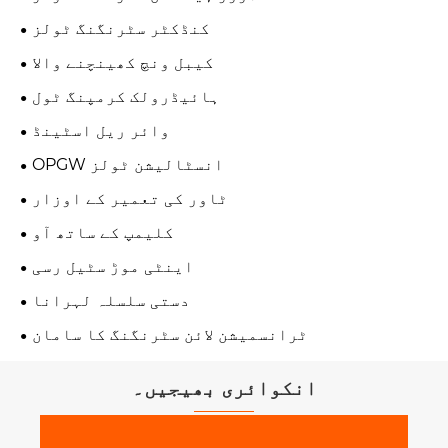
کنڈکٹر سٹرنگنگ ٹولز
کیبل ونچ کھینچنے والا
ہائیڈرولک کرمپنگ ٹول
وائر ریل اسٹینڈ
OPGW انسٹالیشن ٹولز
ٹاور کی تعمیر کے اوزار
کلیمپ کے ساتھ آو
اینٹی موڑ سٹیل رسی
دستی سلسلہ لہرانا
ٹرانسمیشن لائن سٹرنگنگ کا سامان
انکوائری بھیجیں۔