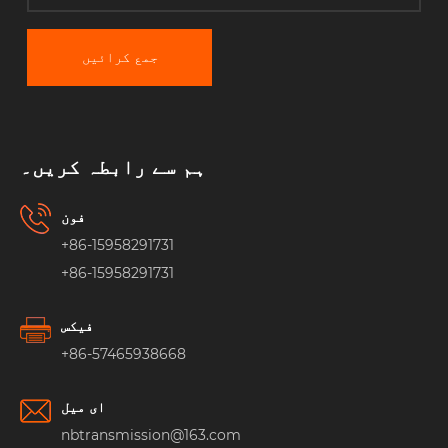
جمع کرائیں
ہم سے رابطہ کریں۔
فون
+86-15958291731
+86-15958291731
فیکس
+86-57465938668
ای میل
nbtransmission@163.com