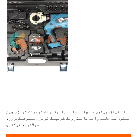
ہاٹ ٹیگز: بیٹری سے چلنے والے ہائیڈرولک کرمپنگ ٹولز، چین
بیٹری سے چلنے والے ہائیڈرولک کرمپنگ ٹولز، مینوفیکچررز،
سپلائرز، فیکٹری