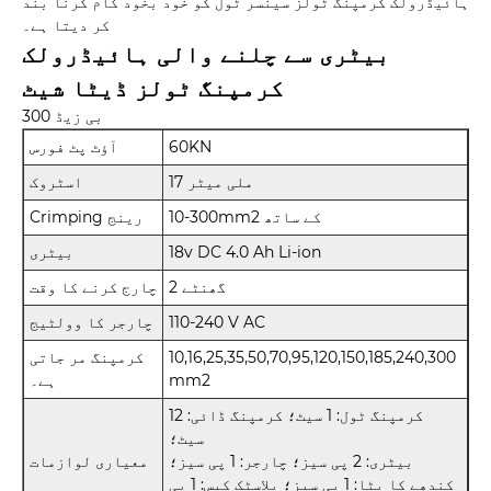
ہائیڈرولک کرمپنگ ٹولز سینسر ٹول کو خود بخود کام کرنا بند
کر دیتا ہے۔
بیٹری سے چلنے والی ہائیڈرولک
کرمپنگ ٹولز ڈیٹا شیٹ
بی زیڈ 300
60KN
آؤٹ پٹ فورس
17 ملی میٹر
اسٹروک
10-300mm2 کے ساتھ
Crimping رینج
18v DC 4.0 Ah Li-ion
بیٹری
2 گھنٹے
چارج کرنے کا وقت
110-240 V AC
چارجر کا وولٹیج
10,16,25,35,50,70,95,120,150,185,240,300
کرمپنگ مر جاتی
mm2
ہے۔
کرمپنگ ٹول: 1 سیٹ؛ کرمپنگ ڈائی: 12
سیٹ؛
بیٹری: 2 پی سیز؛ چارجر: 1 پی سیز؛
معیاری لوازمات
کندھے کا پٹا: 1 پی سیز؛ پلاسٹک کیس: 1 پی