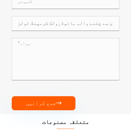
جمع کرائیں

متعلقہ مصنوعات