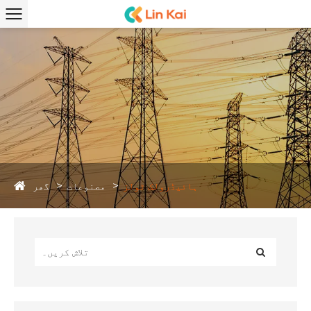
گھر
ہائیڈرولک ٹولز
مصنوعات