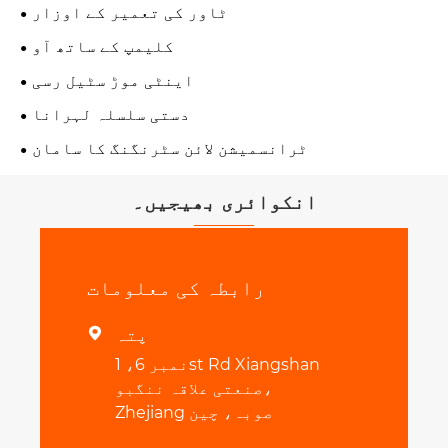
ٹاور کی تعمیر کے اوزار
کلیمپ کے ساتھ آو
اینٹی موڑ سٹیل رسی
دستی سلسلہ لہرانا
ٹرانسمیشن لائن سٹرنگنگ کا سامان
انکوائری بھیجیں۔
رابطہ کی معلومات
پتہ

نمبر 6، 1st Rd Xiangshan
صنعتی علاقہ ننگبو،
Zhejiang صوبہ، چین