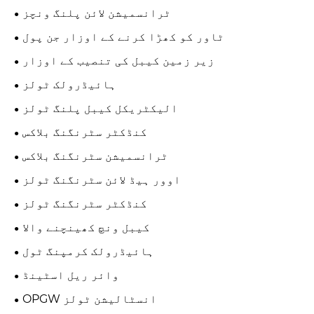
ٹرانسمیشن لائن پلنگ ونچز
ٹاور کو کھڑا کرنے کے اوزار جن پول
زیر زمین کیبل کی تنصیب کے اوزار
ہائیڈرولک ٹولز
الیکٹریکل کیبل پلنگ ٹولز
کنڈکٹر سٹرنگنگ بلاکس
ٹرانسمیشن سٹرنگنگ بلاکس
اوور ہیڈ لائن سٹرنگنگ ٹولز
کنڈکٹر سٹرنگنگ ٹولز
کیبل ونچ کھینچنے والا
ہائیڈرولک کرمپنگ ٹول
وائر ریل اسٹینڈ
OPGW انسٹالیشن ٹولز