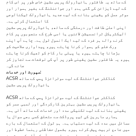
کے ساتھ یہ طاقتور ہائیڈرولک پریس مشین خاص طور پر اس کام
کے لیے ڈیزائن کی گئی ہے، اور جوائنٹنگ کے بغیر ہموار اور
موثر عمل کو یقینی بنانے کے لیے جدید ہائیڈرولک ٹیکنالوجی
کا استعمال کرتی ہے۔
اپنی اعلیٰ طاقت اور درستگی کے ساتھ، ہائیڈرولک پریس مشین
الیکٹریکل ٹرانسمیشن لائنوں یا اسی طرح کے منصوبوں پر کام
کرنے والے ہر فرد کے لیے ایک انمول ٹول ہے۔ چاہے آپ اپنے
ورک فلو کو ہموار کرنا چاہتے ہیں، پیداواری صلاحیت کو
بڑھانا چاہتے ہیں، یا پہلی بار کام کو ٹھیک کرنا چاہتے
ہیں، یہ طاقتور مشین یقینی طور پر آپ کی توقعات سے تجاوز کر
جائے گی۔
سپورٹ اور خدمات:
ACSR کنڈکٹر جوائنٹنگ کے لیے موٹرائزڈ پمپ کے ساتھ
ہائیڈرولک پریس مشین
ACSR کنڈکٹر جوائنٹنگ کے لیے موٹرائزڈ پمپ کے ساتھ
ہائیڈرولک پریس مشین بہترین کارکردگی اور لمبی عمر کو
یقینی بنانے کے لیے تکنیکی مدد اور خدمات کے ساتھ آتی ہے۔
ہماری ماہرین کی ٹیم پروڈکٹ سے متعلق کسی بھی سوال یا
مسائل میں مدد کے لیے دستیاب ہے۔ ہم ٹول کے استعمال کے بارے
میں جامع تربیت پیش کرتے ہیں، بشمول حفاظتی رہنما خطوط اور
بہترین طرز عمل۔ ہماری خدمات میں آپ کے آلے کو بہترین