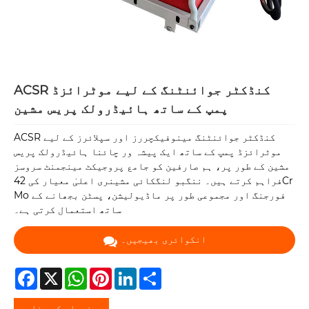
ACSR کنڈکٹر جوائنٹنگ کے لیے موٹرائزڈ
پمپ کے ساتھ ہائیڈرولک پریس مشین
ACSR کنڈکٹر جوائنٹنگ مینوفیکچررز اور سپلائرز کے لیے
موٹرائزڈ پمپ کے ساتھ ایک پیشہ ور چائنا ہائیڈرولک پریس
مشین کے طور پر، ہم صارفین کو جامع پروجیکٹ مینجمنٹ سروسز
فراہم کرتے ہیں۔ ننگبو لنگکائی مشینری اعلیٰ معیار کی 42Cr
Mo فورجنگ اور مجموعی طور پر ماڈیولیشن، پسٹن بجھانے کے
ساتھ استعمال کرتی ہے۔
انکوائری بھیجیں۔
Facebook
X
WhatsApp
Pinterest
LinkedIn
Share
مصنوعات کی وضاحت