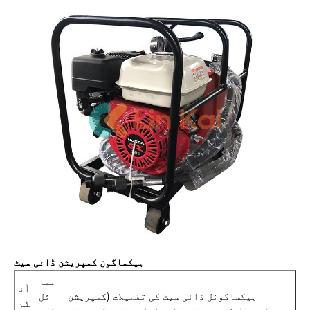
ہیکساگون کمپریشن ڈائی سیٹ
مما
آئ
ہیکساگونل ڈائی سیٹ کی تفصیلات (کمپریشن
ثل
ٹم