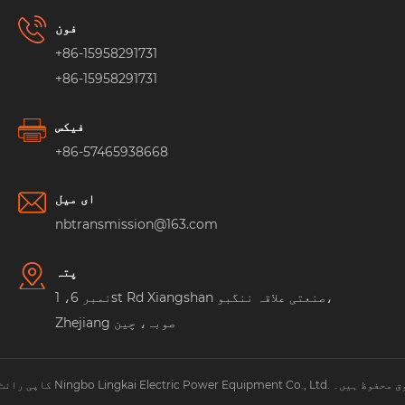
فون
+86-15958291731
+86-15958291731
فیکس
+86-57465938668
ای میل
nbtransmission@163.com
پتہ
نمبر 6، 1st Rd Xiangshan صنعتی علاقہ ننگبو،
Zhejiang صوبہ، چین
Ningbo Lingkai Electric Power Eq. جملہ حقوق محفوظ ہیں۔