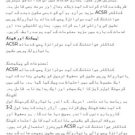
طریقے سے کام کرنے کے لیے دیکھ بھال اور مرمت بھی شامل ہے۔
مزید برآں، ہم آپ کو ذہنی سکون دینے کے لیے ACSR کنڈکٹر
جوائنٹنگ کے لیے موٹرائزڈ پمپ کے ساتھ ہائیڈرولک پریس
مشین کی وارنٹی فراہم کرتے ہیں۔ ہماری تکنیکی مدد اور
خدمات کے بارے میں مزید معلومات کے لیے ہم سے رابطہ کریں۔
پیکنگ اور شپنگ:
ACSR کنڈکٹر جوائنٹنگ کے لیے موٹرائزڈ پمپ کے ساتھ
ہائیڈرولک پریس مشین
مصنوعات کی پیکیجنگ:
ACSR کنڈکٹر جوائنٹنگ کے لیے موٹرائزڈ پمپ کے ساتھ
ہائیڈرولک پریس مشین کو محفوظ ترسیل کو یقینی بنانے کے لیے
ایک مضبوط باکس میں احتیاط سے پیک کیا گیا ہے۔ باکس میں
کرمپنگ ٹول، ڈیز کا ایک سیٹ، اور ایک ہدایت نامہ شامل ہے۔
شپنگ:
ہم ریاست ہائے متحدہ امریکہ کے اندر ہائیڈرولک کرمپنگ ٹول
کے لیے مفت شپنگ پیش کرتے ہیں۔ آرڈر دینے کے بعد ٹول 2-3
کاروباری دنوں کے اندر بھیج دیا جائے گا۔ ہم محفوظ اور
بروقت ترسیل کو یقینی بنانے کے لیے قابل اعتماد شپنگ
کیریئرز استعمال کرتے ہیں۔ ACSR کنڈکٹر جوائنٹنگ کے لیے
موٹرائزڈ پمپ والی ہائیڈرولک پریس مشین بھیجے جانے کے بعد