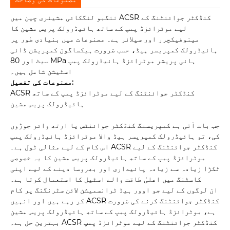
ننگبو لنگکائی مشینری چین میں ACSR کنڈکٹر جوائنٹنگ کے
لیے موٹرائزڈ پمپ کے ساتھ ہائیڈرولک پریس مشین کا
مینوفیکچرر اور سپلائر ہے۔ مصنوعات میں بنیادی طور پر
ہائیڈرولک کمپریسر ہیڈ، حسب ضرورت ہیکساگون کمپریشن ڈائی
سیٹ اور 80 MPa ہائی پریشر موٹرائزڈ ہائیڈرولک پمپ
اسٹیشن شامل ہیں۔
مصنوعات کی تفصیل:
ACSR کنڈکٹر جوائنٹنگ کے لیے موٹرائزڈ پمپ کے ساتھ
ہائیڈرولک پریس مشین
جب بات آتی ہے کمپریسنگ کنڈکٹر جوائنٹس یا ارتھ وائر جوڑوں
کی، تو ہائیڈرولک کمپریسر ہیڈ والا موٹرائزڈ ہائیڈرولک پمپ
اس کام کے لیے مثالی ٹول ہے۔ ACSR کنڈکٹر جوائنٹنگ کے لیے
موٹرائزڈ پمپ کے ساتھ ہائیڈرولک پریس مشین کا یہ خصوصی
ٹکڑا زیادہ سے زیادہ پائیداری اور بھروسا دینے کے لیے اپنی
کاسٹنگ میں اعلیٰ طاقت والے اسٹیل کا استعمال کرتا ہے۔
ان لوگوں کے لیے جو اوور ہیڈ ٹرانسمیشن لائن سٹرنگنگ پر کام
کر رہے ہیں اور انہیں ACSR کنڈکٹر جوائنٹنگ کرنے کی ضرورت
ہے، موٹرائزڈ ہائیڈرولک پمپ کے ساتھ ہائیڈرولک پریس مشین
بہترین حل ہے۔ ACSR کنڈکٹر جوائنٹنگ کے لیے موٹرائزڈ پمپ