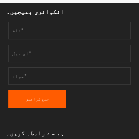
انکوائری بھیجیں۔
جمع کرائیں
ہم سے رابطہ کریں۔