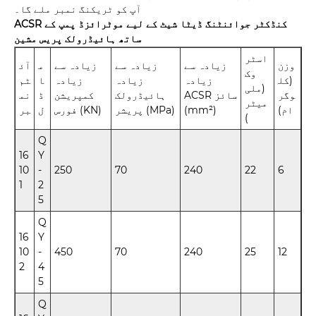
آپ کو ٹریکنگ نمبر ملے گا۔
ACSR کنڈکٹر جوائنٹنگ ڈیٹا شیٹ کے لیے موٹرائزڈ پمپ کے
ساتھ ہائیڈرولک پریس مشین
اسٹر
وزن
زیادہ سے
زیادہ سے
زیادہ سے
م
آئ
وک
(کل
زیادہ
زیادہ
زیادہ
ا
ٹم
(ملی
وگر
ACSR سائز
ہائیڈرولک
کمپریشن
ڈ
نم
میٹر
ام)
(mm²)
پریشر (MPa)
فورس (KN)
ل
بر
)
Q
16
Y
10
-
250
70
240
22
6
1
2
5
Q
16
Y
10
-
450
70
240
25
12
2
4
5
Q