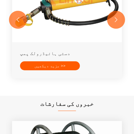


ہائیڈرولک پنچر
مزید دیکھیں >>
خبروں کی سفارشات