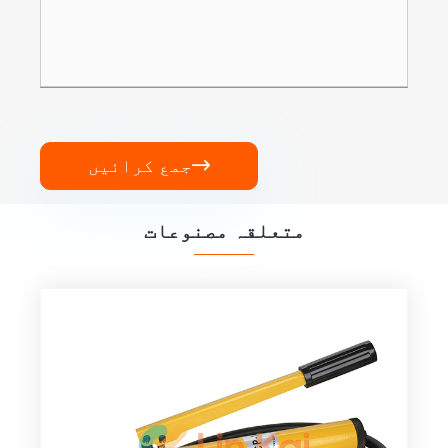
جمع کرائیں

متعلقہ مصنوعات