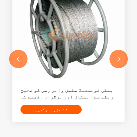


گراؤنڈنگ رولر سٹرنگنگ بلاکس کیسے
کام کرتے ہیں؟
مزید دیکھیں >>