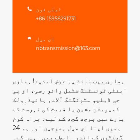
ٹیلی فون

+86-15958291731
ای میل

nbtransmission@163.com
ہماری ویب سائٹ پر خوش آمدید! ہماری
اینٹی ٹوئسٹنگ سٹیل وائر رسی، او پی
جی ڈبلیو سٹرنگنگ آلات، ہائیڈرولک
کمپریشن مشین یا قیمت کی فہرست کے
بارے میں پوچھ گچھ کے لیے، براہ کرم
ہمیں اپنا ای میل بھیجیں اور ہم 24
گھنٹوں کے اندر رابطے میں رہیں گے۔