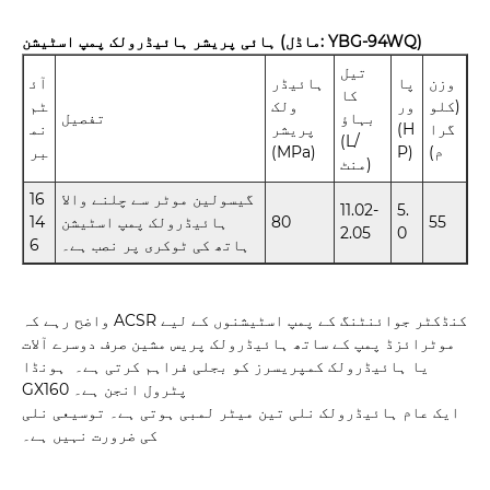
ہائی پریشر ہائیڈرولک پمپ اسٹیشن (ماڈل: YBG-94WQ)
تیل
وزن
پا
ہائیڈر
آئ
کا
(کلو
ور
ولک
ٹم
بہاؤ
تفصیل
گرا
(H
پریشر
نم
(L/
م)
P)
(MPa)
بر
منٹ)
گیسولین موٹر سے چلنے والا
16
11.02-
5.
55
80
ہائیڈرولک پمپ اسٹیشن
14
2.05
0
ہاتھ کی ٹوکری پر نصب ہے۔
6
واضح رہے کہ ACSR کنڈکٹر جوائنٹنگ کے پمپ اسٹیشنوں کے لیے
موٹرائزڈ پمپ کے ساتھ ہائیڈرولک پریس مشین صرف دوسرے آلات
یا ہائیڈرولک کمپریسرز کو بجلی فراہم کرتی ہے۔ ہونڈا
GX160 پٹرول انجن ہے۔
ایک عام ہائیڈرولک نلی تین میٹر لمبی ہوتی ہے۔ توسیعی نلی
کی ضرورت نہیں ہے۔