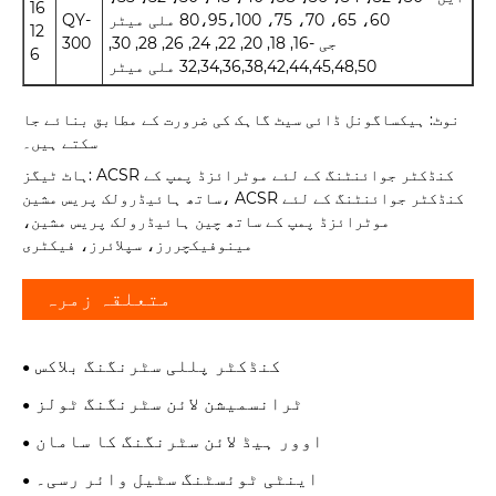
16
60، 65، 70، 75، 80،95،100 ملی میٹر
QY-
12
جی -16, 18, 20, 22, 24, 26, 28, 30,
300
6
32,34,36,38,42,44,45,48,50 ملی میٹر
نوٹ: ہیکساگونل ڈائی سیٹ گاہک کی ضرورت کے مطابق بنائے جا
سکتے ہیں۔
ہاٹ ٹیگز: ACSR کنڈکٹر جوائنٹنگ کے لئے موٹرائزڈ پمپ کے
ساتھ ہائیڈرولک پریس مشین، ACSR کنڈکٹر جوائنٹنگ کے لئے
موٹرائزڈ پمپ کے ساتھ چین ہائیڈرولک پریس مشین،
مینوفیکچررز، سپلائرز، فیکٹری
متعلقہ زمرہ
کنڈکٹر پللی سٹرنگنگ بلاکس
ٹرانسمیشن لائن سٹرنگنگ ٹولز
اوور ہیڈ لائن سٹرنگنگ کا سامان
اینٹی ٹوئسٹنگ سٹیل وائر رسی۔