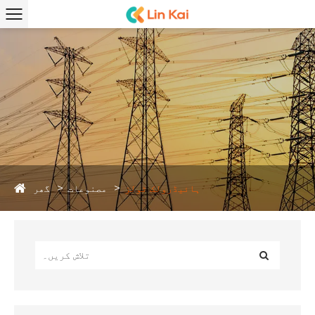
گھر
ہائیڈرولک ٹولز
مصنوعات